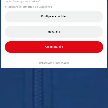
under ”Konfigurera cookies”.
Ytterligare information se
Dataskydd
.
Konfigurera cookies
Neka alla
Acceptera alla
Dataskydd
|
Impressum