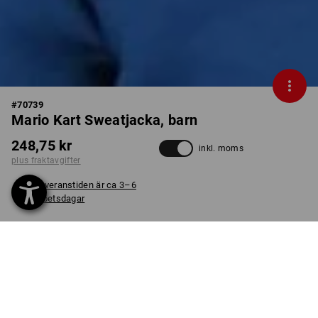
#
70739
Mario Kart Sweatjacka, barn
248,75 kr
inkl. moms
plus fraktavgifter
Leveranstiden är ca 3–6
arbetsdagar
FÄRG
STORLEK
98/104
välj
välj
aurorablå