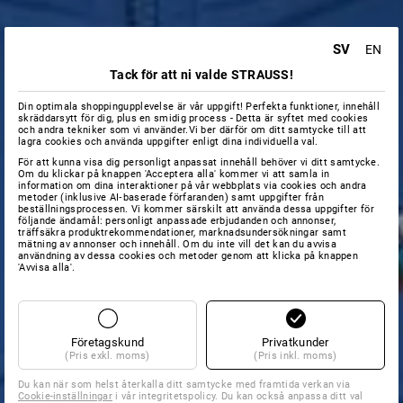
SV
EN
Tack för att ni valde STRAUSS!
Din optimala shoppingupplevelse är vår uppgift! Perfekta funktioner, innehåll
skräddarsytt för dig, plus en smidig process - Detta är syftet med cookies
och andra tekniker som vi använder.Vi ber därför om ditt samtycke till att
lagra cookies och använda uppgifter enligt dina individuella val.
För att kunna visa dig personligt anpassat innehåll behöver vi ditt samtycke.
Om du klickar på knappen 'Acceptera alla' kommer vi att samla in
information om dina interaktioner på vår webbplats via cookies och andra
metoder (inklusive AI‑baserade förfaranden) samt uppgifter från
beställningsprocessen. Vi kommer särskilt att använda dessa uppgifter för
följande ändamål: personligt anpassade erbjudanden och annonser,
träffsäkra produktrekommendationer, marknadsundersökningar samt
mätning av annonser och innehåll. Om du inte vill det kan du avvisa
användning av dessa cookies och metoder genom att klicka på knappen
'Avvisa alla'.
Företagskund
Privatkunder
(Pris exkl. moms)
(Pris inkl. moms)
Du kan när som helst återkalla ditt samtycke med framtida verkan via
Cookie-inställningar
i vår integritetspolicy. Du kan också anpassa ditt val