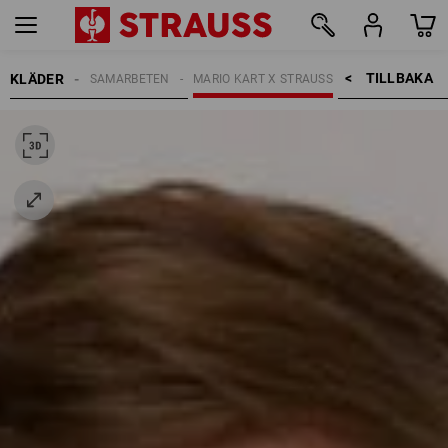
TILLBAKA    >
KLÄDER
BARN
SAMARBETEN
MARIO KART X STRAUSS