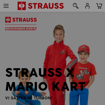
7
STRAUSS X
MARIO KART
VI SÄTTER PÅ TURBON!