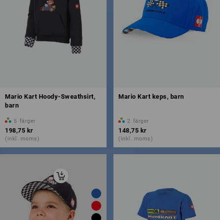
Mario Kart Hoody-Sweathsirt,
Mario Kart keps, barn
barn
5
färger
2
färger
198,75 kr
148,75 kr
(inkl. moms)
(inkl. moms)