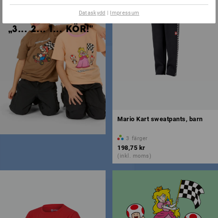
Dataskydd
|
Impressum
„3... 2... 1... KÖR!"
Mario Kart sweatpants, barn
3
färger
198,75 kr
(inkl. moms)