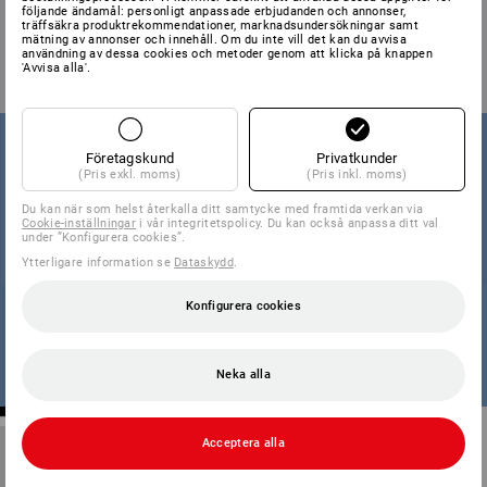
följande ändamål: personligt anpassade erbjudanden och annonser,
träffsäkra produktrekommendationer, marknadsundersökningar samt
mätning av annonser och innehåll. Om du inte vill det kan du avvisa
användning av dessa cookies och metoder genom att klicka på knappen
'Avvisa alla'.
Företagskund
Privatkunder
(Pris exkl. moms)
(Pris inkl. moms)
Du kan när som helst återkalla ditt samtycke med framtida verkan via
Cookie-inställningar
i vår integritetspolicy. Du kan också anpassa ditt val
under ”Konfigurera cookies”.
Ytterligare information se
Dataskydd
.
Konfigurera cookies
Neka alla
Acceptera alla