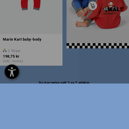
„MÅL!"
Mario Kart baby-body
2
färger
198,75 kr
(inkl. moms)
Du har redan sett 7 av 7 artiklar.