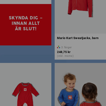
SKYNDA DIG –
INNAN ALLT
ÄR SLUT!
Mario Kart Sweatjacka, barn
3
färger
248,75 kr
(inkl. moms)