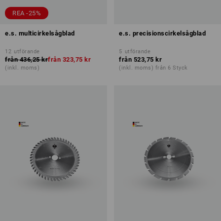
REA -25%
e.s. multicirkelsågblad
e.s. precisionscirkelsågblad
12
utförande
5
utförande
från
436,25 kr
från
323,75 kr
från
523,75 kr
(inkl. moms)
(inkl. moms) från 6 Styck