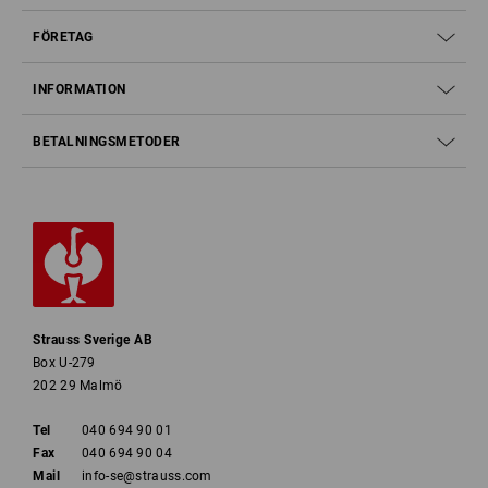
FÖRETAG
INFORMATION
BETALNINGSMETODER
Strauss Sverige AB
Box U-279
202 29 Malmö
Tel
040 694 90 01
Fax
040 694 90 04
Mail
info-se@strauss.com