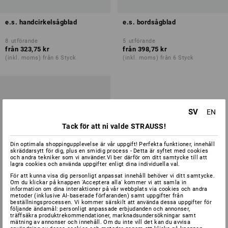
e.s. handcirkelsågblad
e.s. bordsågblad
8
utförande
5
utförande
från
323,75 kr
från
398,75 kr
(inkl. moms) från 6 Styck
(inkl. moms) från 6 Styck
SV
EN
Tack för att ni valde STRAUSS!
Din optimala shoppingupplevelse är vår uppgift! Perfekta funktioner, innehåll
skräddarsytt för dig, plus en smidig process - Detta är syftet med cookies
och andra tekniker som vi använder.Vi ber därför om ditt samtycke till att
lagra cookies och använda uppgifter enligt dina individuella val.
För att kunna visa dig personligt anpassat innehåll behöver vi ditt samtycke.
Om du klickar på knappen 'Acceptera alla' kommer vi att samla in
information om dina interaktioner på vår webbplats via cookies och andra
metoder (inklusive AI‑baserade förfaranden) samt uppgifter från
beställningsprocessen. Vi kommer särskilt att använda dessa uppgifter för
följande ändamål: personligt anpassade erbjudanden och annonser,
träffsäkra produktrekommendationer, marknadsundersökningar samt
mätning av annonser och innehåll. Om du inte vill det kan du avvisa