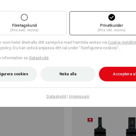
Företagskund
Privatkunder
(Pris exkl. moms)
(Pris inkl. moms)
r som helst återkalla ditt samtycke med framtida verkan via
Cookie-inställn
tspolicy. Du kan också anpassa ditt val under ”Konfigurera cookies”.
ed sticksågblad för trä
Sortiment med sticksågblad för 
metall
re information se
Dataskydd
.
r
från
55,00 kr
igurera cookies
Neka alla
Acceptera al
från 6 Set
2
utförande
(inkl. moms) från 6 Set
Dataskydd
|
Impressum