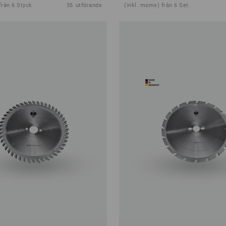
från 6 Styck
35
utförande
(inkl. moms) från 6 Set