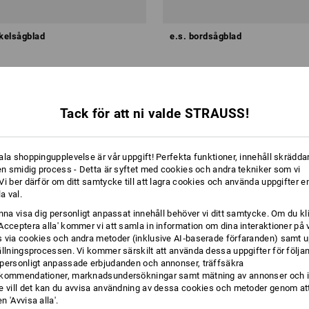
rkelsågblad
e.s. bordsågblad
kr
från
398,75 kr
från 6 Styck
8
utförande
(inkl. moms) från 6 Styck
Tack för att ni valde STRAUSS!
ala shoppingupplevelse är vår uppgift! Perfekta funktioner, innehåll skräddar
 en smidig process - Detta är syftet med cookies och andra tekniker som vi
i ber därför om ditt samtycke till att lagra cookies och använda uppgifter en
la val.
unna visa dig personligt anpassat innehåll behöver vi ditt samtycke. Om du kl
Acceptera alla' kommer vi att samla in information om dina interaktioner på 
 via cookies och andra metoder (inklusive AI‑baserade förfaranden) samt u
ällningsprocessen. Vi kommer särskilt att använda dessa uppgifter för följa
personligt anpassade erbjudanden och annonser, träffsäkra
kommendationer, marknadsundersökningar samt mätning av annonser och i
e vill det kan du avvisa användning av dessa cookies och metoder genom att
 'Avvisa alla'.