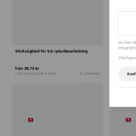
Du kan nä
integrite
Sticksågblad för trä-/plastbearbetning
Sortiment m
Ytterliga
från
38,75 kr
från
53,75 k
Konf
(inkl. moms) från 6 Pack
8
utförande
(inkl. moms) 