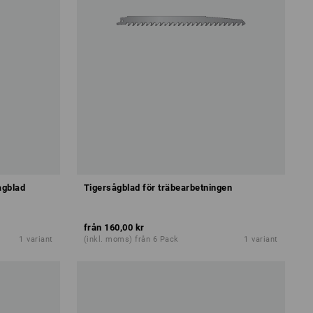
ågblad
Tigersågblad för träbearbetningen
från
160,00 kr
1
variant
(inkl. moms) från 6 Pack
1
variant