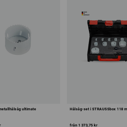
metallhålsåg ultimate
Hålsåg-set i STRAUSSbox 118 m
r
från
1 373,75 kr