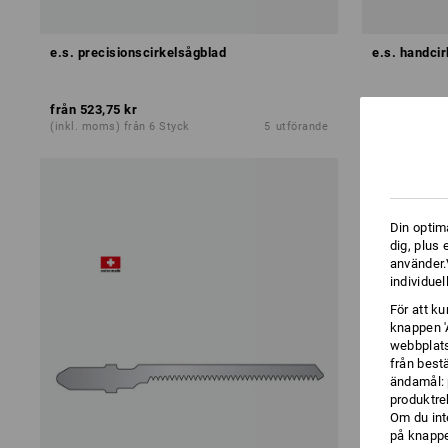
e.s. precisionscirkelsågblad
e.s. handci
från
523,75 kr
från
323,75 
(inkl. moms) från 6 Styck
5
utförande
(inkl. moms) 
Din optim
dig, plus
använder.V
individuel
För att k
knappen '
webbplats
från best
ändamål: 
produktre
Om du int
på knappen