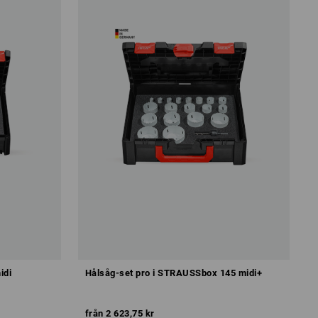
idi
Hålsåg-set pro i STRAUSSbox 145 midi+
från
2 623,75 kr