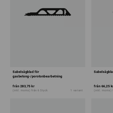
Sabelsågblad för
Sabelsågbla
gasbetong-/porotonbearbetning
från
283,75 kr
från
66,25 k
(inkl. moms) från 6 Styck
1
variant
(inkl. moms) 