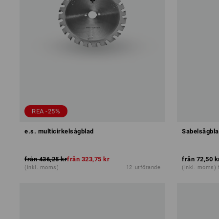
REA -25%
e.s. multicirkelsågblad
Sabelsågbla
från
436,25 kr
från
323,75 kr
från
72,50 k
(inkl. moms)
12
utförande
(inkl. moms) 