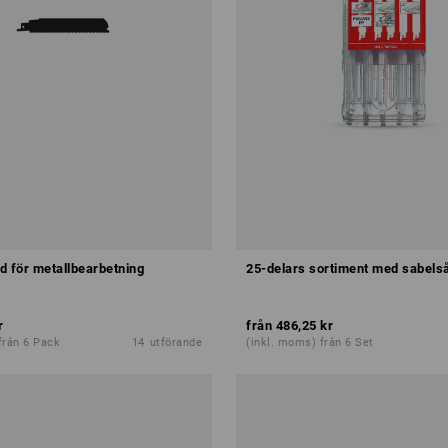
d för metallbearbetning
25-delars sortiment med sabels
r
från
486,25 kr
från 6 Pack
14
utförande
(inkl. moms) från 6 Set