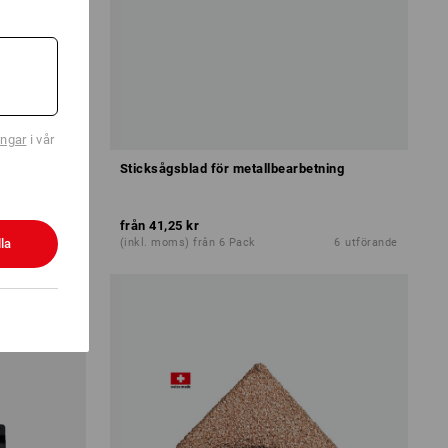
ingar
i vår
trä och
Sticksågsblad för metallbearbetning
från
41,25 kr
la
2
utförande
(inkl. moms) från 6 Pack
6
utförande