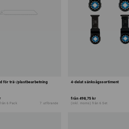
d för trä-/plastbearbetning
4-delat sänksågssortiment
r
från
498,75 kr
från 6 Pack
7
utförande
(inkl. moms) från 6 Set