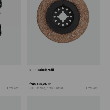
2-i-1 kakelprofil
från
436,25 kr
1
variant
(inkl. moms) från 6 Styck
1
variant