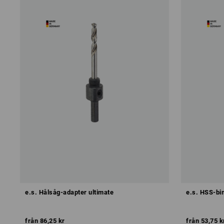
e.s. Hålsåg-adapter ultimate
e.s. HSS-bi
från
86,25 kr
från
53,75 k