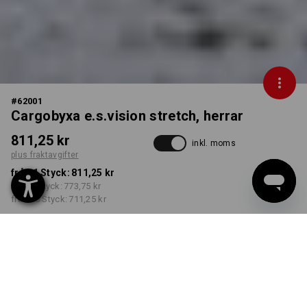
#
62001
Cargobyxa e.s.vision stretch, herrar
811,25 kr
inkl. moms
plus fraktavgifter
från 1 Styck:
811,25 kr
från 5 Styck:
773,75 kr
från 20 Styck:
711,25 kr
Leveranstiden är ca 3–6
arbetsdagar
FÄRG
STORLEK
C42
välj
välj