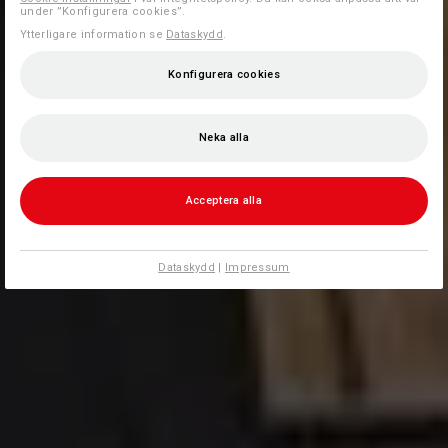
under ”Konfigurera cookies”.
Ytterligare information se
Dataskydd
.
Konfigurera cookies
Neka alla
Acceptera alla
Dataskydd
|
Impressum