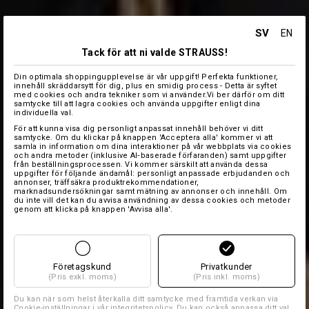
SV
EN
Tack för att ni valde STRAUSS!
Din optimala shoppingupplevelse är vår uppgift! Perfekta funktioner,
innehåll skräddarsytt för dig, plus en smidig process - Detta är syftet
med cookies och andra tekniker som vi använder.Vi ber därför om ditt
samtycke till att lagra cookies och använda uppgifter enligt dina
individuella val.
För att kunna visa dig personligt anpassat innehåll behöver vi ditt
samtycke. Om du klickar på knappen 'Acceptera alla' kommer vi att
samla in information om dina interaktioner på vår webbplats via cookies
och andra metoder (inklusive AI‑baserade förfaranden) samt uppgifter
från beställningsprocessen. Vi kommer särskilt att använda dessa
uppgifter för följande ändamål: personligt anpassade erbjudanden och
annonser, träffsäkra produktrekommendationer,
marknadsundersökningar samt mätning av annonser och innehåll. Om
du inte vill det kan du avvisa användning av dessa cookies och metoder
genom att klicka på knappen 'Avvisa alla'.
Företagskund
Privatkunder
(Pris exkl. moms)
(Pris inkl. moms)
Du kan när som helst återkalla ditt samtycke med framtida verkan via
Cookie-inställningar
i vår integritetspolicy. Du kan också anpassa ditt val