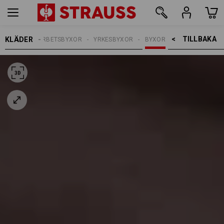
TILLBAKA    >
KLÄDER
HERRAR
ARBETSBYXOR
YRKESBYXOR
BYXOR