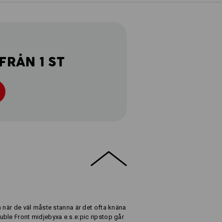
FRÅN 1 ST
h när de väl måste stanna är det ofta knäna
ble Front midjebyxa e.s.e:pic ripstop går