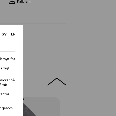
Kallt järn
SV
EN
Logoservice
arsytt för
i
 enligt
klickar på
å vår
t
er för
h
er genom