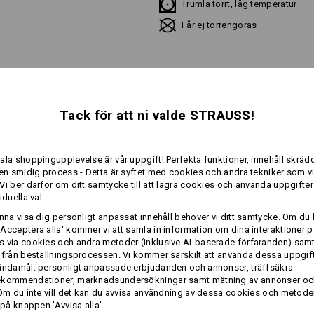
Trumla torrt, låg temperatur
Får ej torrengöras
Tack för att ni valde STRAUSS!
Profilering:
Designa själv
ala shoppingupplevelse är vår uppgift! Perfekta funktioner, innehåll skrädd
mer
 en smidig process - Detta är syftet med cookies och andra tekniker som v
Vi ber därför om ditt samtycke till att lagra cookies och använda uppgifter
iduella val.
NFORMATION
unna visa dig personligt anpassat innehåll behöver vi ditt samtycke. Om du 
Acceptera alla' kommer vi att samla in information om dina interaktioner p
 via cookies och andra metoder (inklusive AI‑baserade förfaranden) sam
 från beställningsprocessen. Vi kommer särskilt att använda dessa uppgift
ändamål: personligt anpassade erbjudanden och annonser, träffsäkra
ekommendationer, marknadsundersökningar samt mätning av annonser oc
 Om du inte vill det kan du avvisa användning av dessa cookies och metod
 på knappen 'Avvisa alla'.