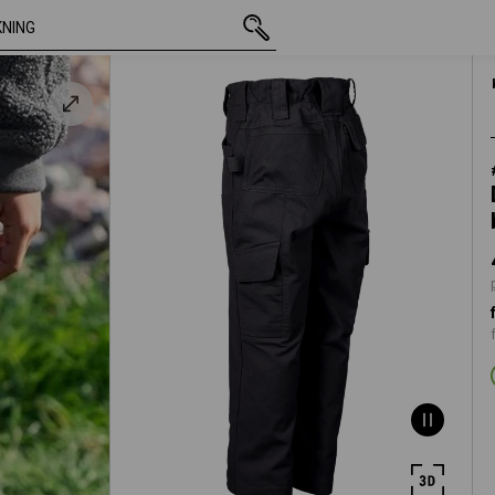
inkl. moms
473,75 kr
98/104
t
plus fraktavgifter