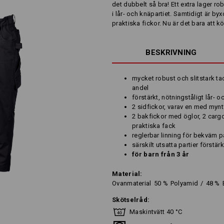
det dubbelt så bra! Ett extra lager ro
i lår- och knäpartiet. Samtidigt är 
praktiska fickor. Nu är det bara att k
BESKRIVNING
mycket robust och slitstark ta
andel
förstärkt, nötningståligt lår- o
2 sidfickor, varav en med myn
2 bakfickor med öglor, 2 car
praktiska fack
reglerbar linning för bekväm 
särskilt utsatta partier först
för barn från 3 år
Material:
Ovanmaterial
50
%
Polyamid
/
48
%
Skötselråd:
Maskintvätt 40 °C