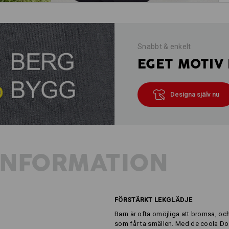
Snabbt & enkelt
EGET MOTIV 
Designa själv nu
INFORMATION
FÖRSTÄRKT LEKGLÄDJE
Barn är ofta omöjliga att bromsa, oc
som får ta smällen. Med de coola Dou