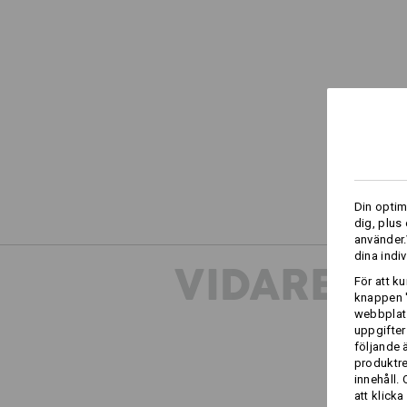
Din optim
dig, plus
använder.
dina indiv
VIDARE I
För att k
knappen '
webbplats
uppgifter
följande 
produktr
innehåll.
att klicka