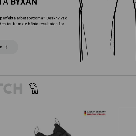
KTA
BYXAN
e perfekta arbetsbyxorna? Beskriv vad
iden tar fram de bästa resultaten för
de
TCH