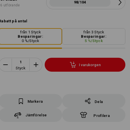
98/104
6 utförande
Rabatt på antal
från 1 Styck
från 3 Styck
Besparingar:
Besparingar:
0
%/
Styck
5
%/
Styck
I varukorgen
Styck
Markera
Dela
Jämförelse
Profilera