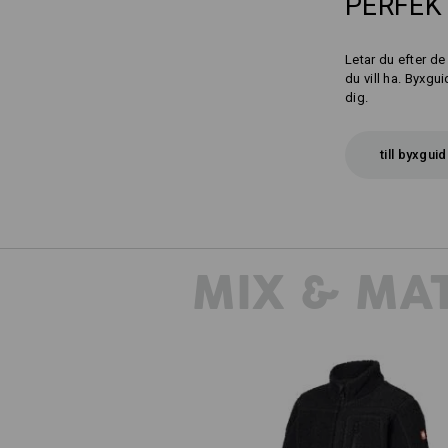
PERFE
Letar du efter d
du vill ha. Byxgu
dig.
till byxgui
MIX & MA