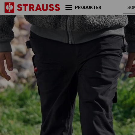
PRODUKTER
Double Front midjebyxa
svar
e.s.e:pic ripstop, barn