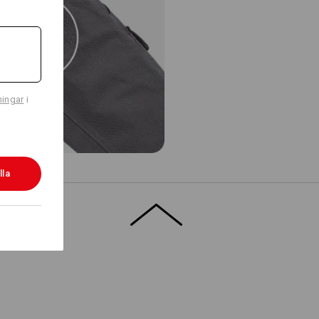
ningar
i
lla