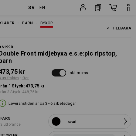
SV
EN
Styck
KLÄDER
BARN
BYXOR
<   
TILLBAKA
#
61990
Double Front midjebyxa e.s.e:pic ripstop,
barn
473,75 kr
inkl. moms
plus fraktavgifter
från 1 Styck:
473,75 kr
från 3 Styck:
448,75 kr
Leveranstiden är ca 3–6 arbetsdagar
FÄRG
svart
3 utförande
STORLEK