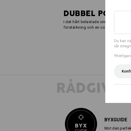
DUBBEL POWER
I det hårt belastade området runt lår 
förstärkning och en cool, autentisk l
Du kan nä
vår integ
Ytterliga
Konf
RÅDGIVNI
BYXGUIDE
Mot den perfek