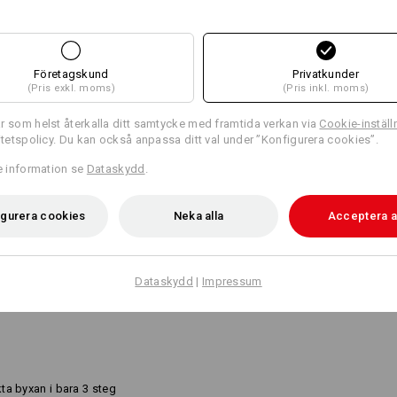
och knä ger ett extra lager tyg
Företagskund
Privatkunder
ook.
(Pris exkl. moms)
(Pris inkl. moms)
r som helst återkalla ditt samtycke med framtida verkan via
Cookie-inställ
ritetspolicy. Du kan också anpassa ditt val under ”Konfigurera cookies”.
re information se
Dataskydd
.
igurera cookies
Neka alla
Acceptera a
NG
Dataskydd
|
Impressum
ta byxan i bara 3 steg