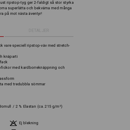
bust ripstop-tyg ger 2-faldigt så stor styrka
byxorna superlätta och bekväma med många
öra på mot nästa äventyr!
DETALJER
ck vare speciell ripstop-väv med stretch-
ch knäparti
tfack
gofickor med kardborreknäppning och
passform
ärkta med tredubbla sömmar
Bomull
/
2
%
Elastan
(ca. 215 g/m²)
Ej blekning