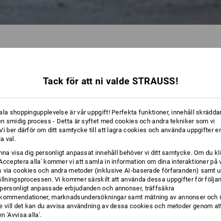
Tack för att ni valde STRAUSS!
27 Artiklar
Ytterligare 
ala shoppingupplevelse är vår uppgift! Perfekta funktioner, innehåll skräddar
 en smidig process - Detta är syftet med cookies och andra tekniker som vi
i ber därför om ditt samtycke till att lagra cookies och använda uppgifter en
la val.
unna visa dig personligt anpassat innehåll behöver vi ditt samtycke. Om du kl
Acceptera alla' kommer vi att samla in information om dina interaktioner på 
 via cookies och andra metoder (inklusive AI‑baserade förfaranden) samt u
ällningsprocessen. Vi kommer särskilt att använda dessa uppgifter för följa
personligt anpassade erbjudanden och annonser, träffsäkra
kommendationer, marknadsundersökningar samt mätning av annonser och i
e vill det kan du avvisa användning av dessa cookies och metoder genom att
 'Avvisa alla'.