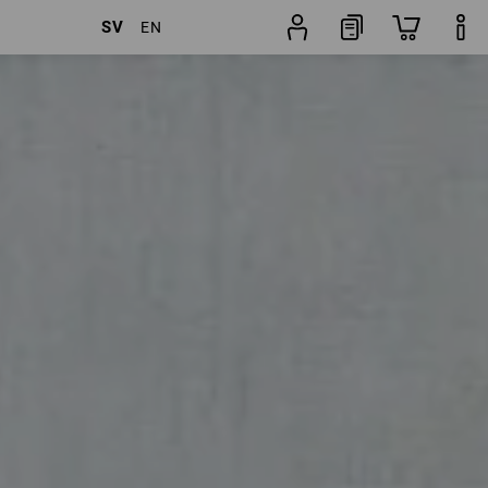
SV
EN
filter
Popularitet
Byxguide