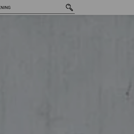
27 Artiklar
Ytterligare 