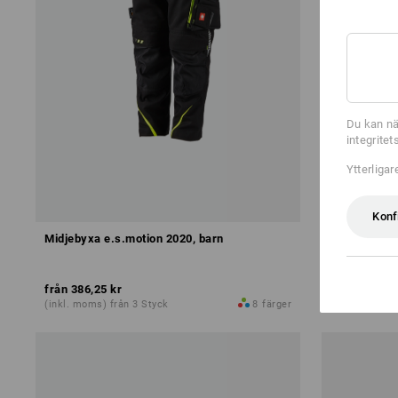
Du kan nä
integrite
Ytterliga
Konf
Midjebyxa e.s.motion 2020, barn
Barn hängse
från
386,25 kr
från
248,75 
(inkl. moms) från 3 Styck
8
färger
(inkl. moms) 