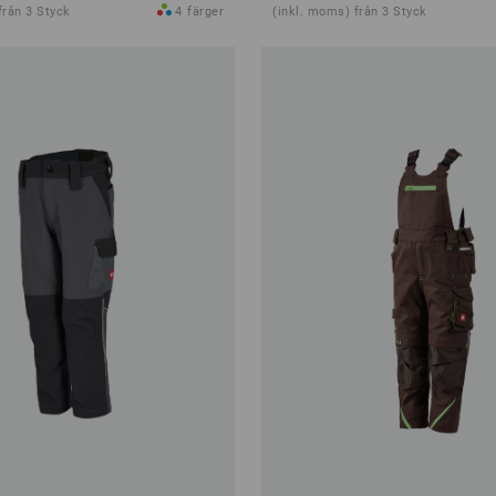
från 3 Styck
4
färger
(inkl. moms) från 3 Styck