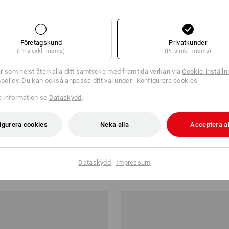
Företagskund
Privatkunder
(Pris exkl. moms)
(Pris inkl. moms)
r som helst återkalla ditt samtycke med framtida verkan via
Cookie-inställn
tspolicy. Du kan också anpassa ditt val under ”Konfigurera cookies”.
re information se
Dataskydd
.
igurera cookies
Neka alla
Acceptera al
lbyxa e.s.image
Funktionsbyxa e.s.trail, barn
Dataskydd
|
Impressum
kr
från
498,75 kr
från 3 Styck
3
färger
(inkl. moms) från 3 Styck