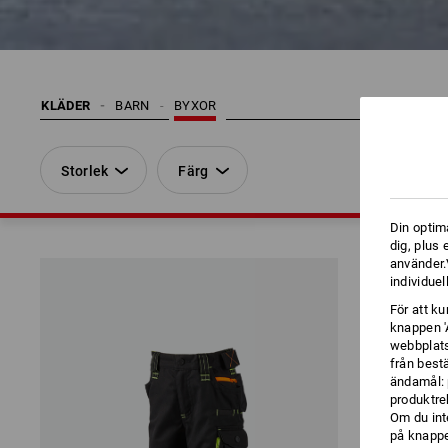
KLÄDER
BARN
BYXOR
Storlek
Färg
Din optim
dig, plus
använder.V
individuel
För att k
knappen '
webbplats
från best
ändamål: 
produktre
Om du int
på knappen