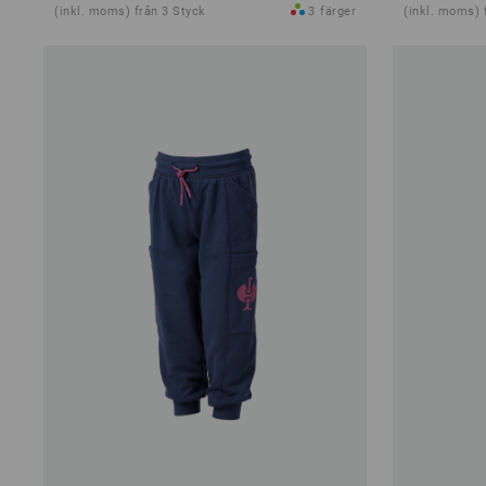
(inkl. moms) från 3 Styck
3
färger
(inkl. moms) 