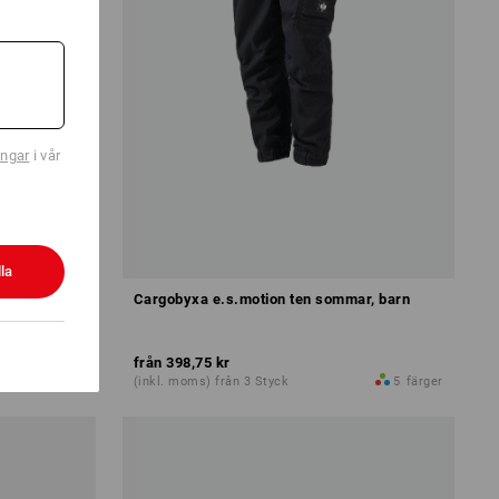
ingar
i vår
la
Cargobyxa e.s.motion ten sommar, barn
från
398,75 kr
5
färger
(inkl. moms) från 3 Styck
5
färger