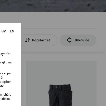
SV
EN
filter
Popularitet
Byxguide
sytt för
ligt dina
ickar på
vår
ppgifter
nde
nnehåll.
 klicka