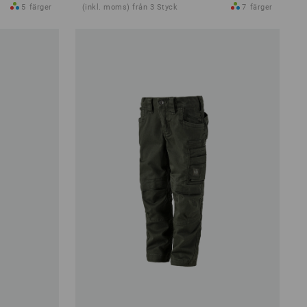
5
färger
(inkl. moms) från 3 Styck
7
färger