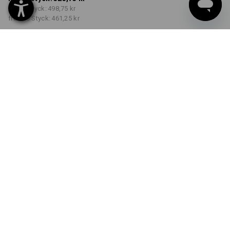
från 3 Styck:
498,75 kr
från 10 Styck:
461,25 kr
Leveranstiden är ca 3–6
arbetsdagar
FÄRG
STORLEK
C44
välj
välj
nero-blå
Rabatt på antal
från 1 Styck
från 3 Styck
från 10 Styck
Besparingar:
Besparingar:
Besparingar:
0
%/
Styck
5
%/
Styck
12
%/
Styck
Styck