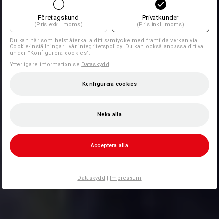
Företagskund
Privatkunder
(Pris exkl. moms)
(Pris inkl. moms)
Du kan när som helst återkalla ditt samtycke med framtida verkan via
Cookie-inställningar
i vår integritetspolicy. Du kan också anpassa ditt val
under ”Konfigurera cookies”.
Ytterligare information se
Dataskydd
.
Konfigurera cookies
Neka alla
Acceptera alla
Dataskydd
|
Impressum