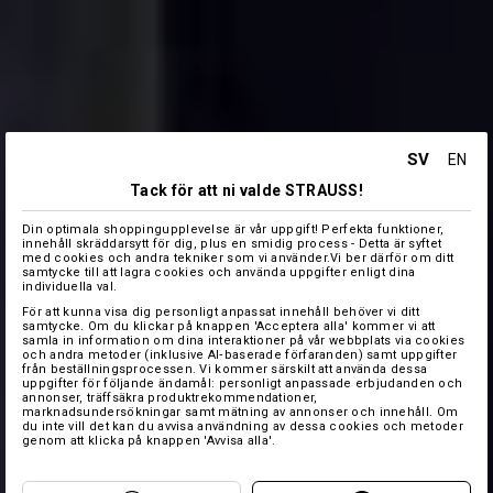
SV
EN
Tack för att ni valde STRAUSS!
Din optimala shoppingupplevelse är vår uppgift! Perfekta funktioner,
innehåll skräddarsytt för dig, plus en smidig process - Detta är syftet
med cookies och andra tekniker som vi använder.Vi ber därför om ditt
samtycke till att lagra cookies och använda uppgifter enligt dina
individuella val.
För att kunna visa dig personligt anpassat innehåll behöver vi ditt
samtycke. Om du klickar på knappen 'Acceptera alla' kommer vi att
samla in information om dina interaktioner på vår webbplats via cookies
och andra metoder (inklusive AI‑baserade förfaranden) samt uppgifter
från beställningsprocessen. Vi kommer särskilt att använda dessa
uppgifter för följande ändamål: personligt anpassade erbjudanden och
annonser, träffsäkra produktrekommendationer,
marknadsundersökningar samt mätning av annonser och innehåll. Om
du inte vill det kan du avvisa användning av dessa cookies och metoder
genom att klicka på knappen 'Avvisa alla'.