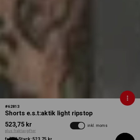
#
62813
Shorts e.s.t:aktik light ripstop
523,75 kr
inkl. moms
plus fraktavgifter
från 1 Styck:
523,75 kr