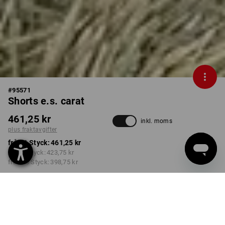
#
95571
Shorts e.s. carat
461,25 kr
inkl. moms
plus fraktavgifter
från 1 Styck:
461,25 kr
från 5 Styck:
423,75 kr
från 20 Styck:
398,75 kr
Leveranstiden är ca 3–6
arbetsdagar
FÄRG
STORLEK