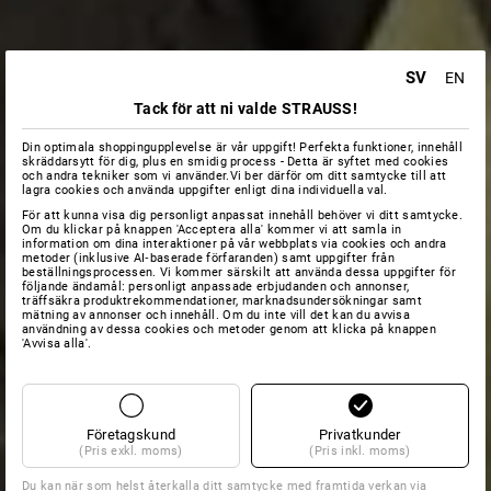
SV
EN
Tack för att ni valde STRAUSS!
Din optimala shoppingupplevelse är vår uppgift! Perfekta funktioner, innehåll
skräddarsytt för dig, plus en smidig process - Detta är syftet med cookies
och andra tekniker som vi använder.Vi ber därför om ditt samtycke till att
lagra cookies och använda uppgifter enligt dina individuella val.
För att kunna visa dig personligt anpassat innehåll behöver vi ditt samtycke.
Om du klickar på knappen 'Acceptera alla' kommer vi att samla in
information om dina interaktioner på vår webbplats via cookies och andra
metoder (inklusive AI‑baserade förfaranden) samt uppgifter från
beställningsprocessen. Vi kommer särskilt att använda dessa uppgifter för
följande ändamål: personligt anpassade erbjudanden och annonser,
träffsäkra produktrekommendationer, marknadsundersökningar samt
mätning av annonser och innehåll. Om du inte vill det kan du avvisa
användning av dessa cookies och metoder genom att klicka på knappen
'Avvisa alla'.
Företagskund
Privatkunder
(Pris exkl. moms)
(Pris inkl. moms)
Du kan när som helst återkalla ditt samtycke med framtida verkan via