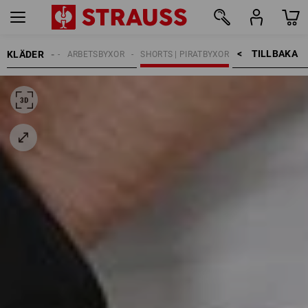
TILLBAKA    >
KLÄDER
HERRAR
ARBETSBYXOR
SHORTS | PIRATBYXOR