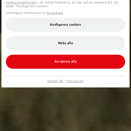
Cookie-inställningar
i vår integritetspolicy. Du kan också anpassa ditt val
under ”Konfigurera cookies”.
Ytterligare information se
Dataskydd
.
Konfigurera cookies
Neka alla
Acceptera alla
Dataskydd
|
Impressum