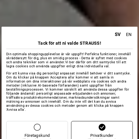
SV
EN
Tack för att ni valde STRAUSS!
Din optimala shoppingupplevelse är vår uppgift! Perfekta funktioner, innehåll
skräddarsytt för dig, plus en smidig process - Detta är syftet med cookies
och andra tekniker som vi använder.Vi ber därför om ditt samtycke till att
lagra cookies och använda uppgifter enligt dina individuella val.
För att kunna visa dig personligt anpassat innehåll behöver vi ditt samtycke.
Om du klickar på knappen 'Acceptera alla' kommer vi att samla in
information om dina interaktioner på vår webbplats via cookies och andra
metoder (inklusive AI‑baserade förfaranden) samt uppgifter från
beställningsprocessen. Vi kommer särskilt att använda dessa uppgifter för
följande ändamål: personligt anpassade erbjudanden och annonser,
träffsäkra produktrekommendationer, marknadsundersökningar samt
mätning av annonser och innehåll. Om du inte vill det kan du avvisa
användning av dessa cookies och metoder genom att klicka på knappen
'Avvisa alla'.
Företagskund
Privatkunder