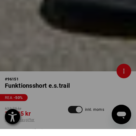
#
96151
Funktionsshort e.s.trail
REA
-50
%
623,75 kr
inkl. moms
311,25 kr
plus fraktavgifter
Leveranstiden är ca 3–6