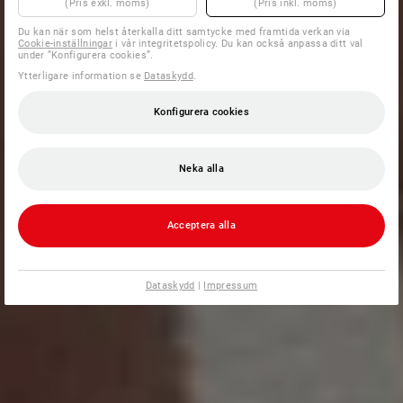
(Pris exkl. moms)
(Pris inkl. moms)
Du kan när som helst återkalla ditt samtycke med framtida verkan via
Cookie-inställningar
i vår integritetspolicy. Du kan också anpassa ditt val
under ”Konfigurera cookies”.
Ytterligare information se
Dataskydd
.
Konfigurera cookies
Neka alla
Acceptera alla
Dataskydd
|
Impressum