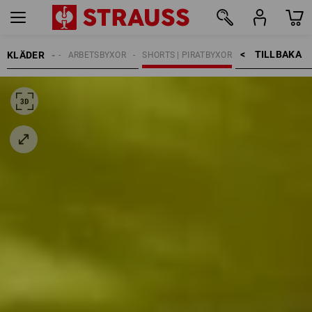
TILLBAKA    >
KLÄDER
HERRAR
ARBETSBYXOR
SHORTS | PIRATBYXOR