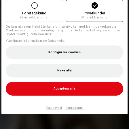
Företagskund
Privatkunder
(Pris exkl. moms)
(Pris inkl. moms)
Du kan när som helst återkalla ditt samtycke med framtida verkan via
Cookie-inställningar
i vår integritetspolicy. Du kan också anpassa ditt val
under ”Konfigurera cookies”.
Ytterligare information se
Dataskydd
.
Konfigurera cookies
Neka alla
Acceptera alla
Dataskydd
|
Impressum