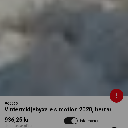
#
65565
Vintermidjebyxa e.s.motion 2020, herrar
936,25 kr
inkl. moms
plus fraktavgifter