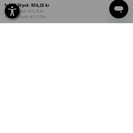
från 1 Styck:
936,25 kr
från 3 Styck:
873,75 kr
från 10 Styck:
811,25 kr
Leveranstiden är ca 3–6
arbetsdagar
FÄRG
STORLEK
C42
välj
välj
svart / platina
Rabatt på antal
från 1 Styck
från 3 Styck
från 10 Styck
Besparingar:
Besparingar:
Besparingar:
0
%/
Styck
7
%/
Styck
13
%/
Styck
Styck