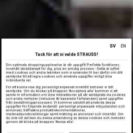
SV
EN
Tack för att ni valde STRAUSS!
Din optimala shoppingupplevelse är vår uppgift! Perfekta funktioner,
innehåll skräddarsytt för dig, plus en smidig process - Detta är syftet
med cookies och andra tekniker som vi använder.Vi ber därför om ditt
samtycke till att lagra cookies och använda uppgifter enligt dina
individuella val.
För att kunna visa dig personligt anpassat innehåll behöver vi ditt
samtycke. Om du klickar på knappen 'Acceptera alla' kommer vi att
samla in information om dina interaktioner på vår webbplats via cookies
och andra metoder (inklusive AI‑baserade förfaranden) samt uppgifter
från beställningsprocessen. Vi kommer särskilt att använda dessa
uppgifter för följande ändamål: personligt anpassade erbjudanden och
annonser, träffsäkra produktrekommendationer,
marknadsundersökningar samt mätning av annonser och innehåll. Om
du inte vill det kan du avvisa användning av dessa cookies och metoder
genom att klicka på knappen 'Avvisa alla'.