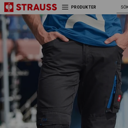
PRODUKTER
Midjebyxa e.s.motion
grafit /
2020
gentianablå