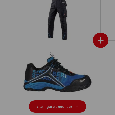
Hängselbyxa e.s.motion 2020
+
3 i
e.s. S1 skyddslågskor Merak
ytterligare annonser