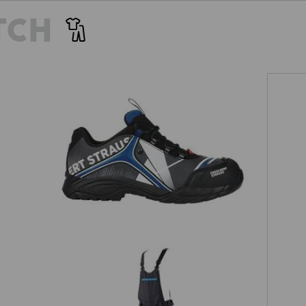
TCH
e.s. S3 skyddslågskor Turais