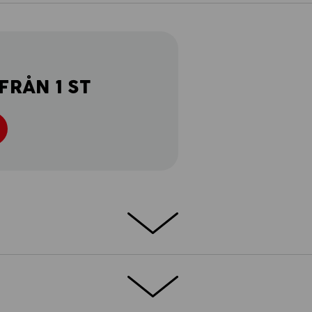
FRÅN 1 ST
. Smart och starkt. Med kärlek till
ar designat dam-midjebyxan e.s.motion