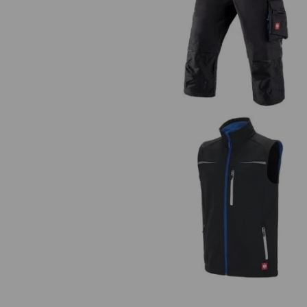
Piratbyxa e.s.motion 2020
Softshellväst e.s.motion 2020