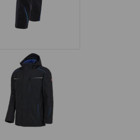
 1 funktionsjacka e.s.motion 2020,
herrar