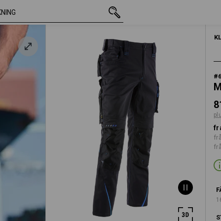
inkl. moms
811,25 kr
C40
plus fraktavgif
K
#
M
8
pl
fr
fr
fr
F
1
S