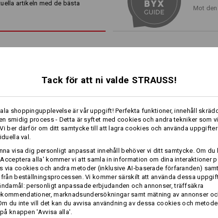
polyamid
. Det håller! På särski
snedställt smartphone-fack oc
uella artikeln med de bästa
Mot den 
benet, garanterar starka
3-dub
pennfack och tumstocksficka 
även de tuffaste jobben utan p
blixtlåsventilation bak på båd
diskreta reflexer
Beställ samtidigt
e.s. knäskydd
/
e
workerficka
!
Material:
Tack för att ni valde STRAUSS!
Ovanmaterial
1
65
%
Polyester
/
35
%
/
2
OOL-FAKTOR
Skötselråd:
gkontrasterande blixtlåsen på
Maskintvätt 60 °C
ala shoppingupplevelse är vår uppgift! Perfekta funktioner, innehåll skrädd
 ut, de ger också sval komfort:
 en smidig process - Detta är syftet med cookies och andra tekniker som v
Trumla torr
1
bbt och flexibelt. För ett bra
Vi ber därför om ditt samtycke till att lagra cookies och använda uppgifter
/
4
iduella val.
Kemtvätt möjlig
mer
unna visa dig personligt anpassat innehåll behöver vi ditt samtycke. Om du 
Acceptera alla' kommer vi att samla in information om dina interaktioner p
 via cookies och andra metoder (inklusive AI‑baserade förfaranden) sam
 från beställningsprocessen. Vi kommer särskilt att använda dessa uppgift
ändamål: personligt anpassade erbjudanden och annonser, träffsäkra
Vinter­midjebyxa e.s.​motion
Midjebyxa e.s.​prestige
Klicka på knappen "Informationsblad" 
ekommendationer, marknadsundersökningar samt mätning av annonser oc
2020, herrar
 Om du inte vill det kan du avvisa användning av dessa cookies och metod
 på knappen 'Avvisa alla'.
Informationsblad