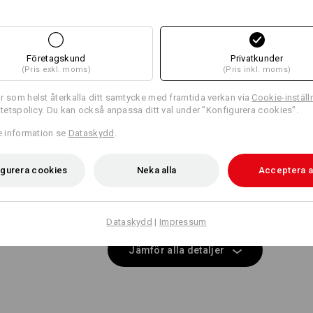
ARBETSFICKOR -
Samma features:
Samma features:
ENKELT ATT FÄST
Profilering:
Breda bälteshällor med kardborr
fastsättning av e.s.motion 2020 
Företagskund
Privatkunder
(Pris exkl. moms)
(Pris inkl. moms)
Designa själv
21
18
r som helst återkalla ditt samtycke med framtida verkan via
Cookie-inställ
ritetspolicy. Du kan också anpassa ditt val under ”Konfigurera cookies”.
ÄNNU MER PLATS
re information se
Dataskydd
.
+2 ytterligare features
+2 ytterligare features
igurera cookies
Neka alla
Acceptera a
ktygsfickorna, som beställs separat, är en perfekt fickkomplette
och skapar mer utrymme för dina verktyg!
Dataskydd
|
Impressum
Jämför alla detaljer
passande fickor
passande bälte