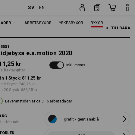
SV
EN
ter
Styck
LÄDER
HERRAR
ARBETSBYXOR
YRKESBYXOR
BYXOR
<   
TILLBAKA
65531
idjebyxa e.s.motion 2020
11,25 kr
inkl. moms
us fraktavgifter
ån 1 Styck:
811,25 kr
ån 5 Styck:
748,75 kr
ån 20 Styck:
686,25 kr
Leveranstiden är ca 3–6 arbetsdagar
ÄRG
grafit / gentianablå
6 utförande
TORLEK