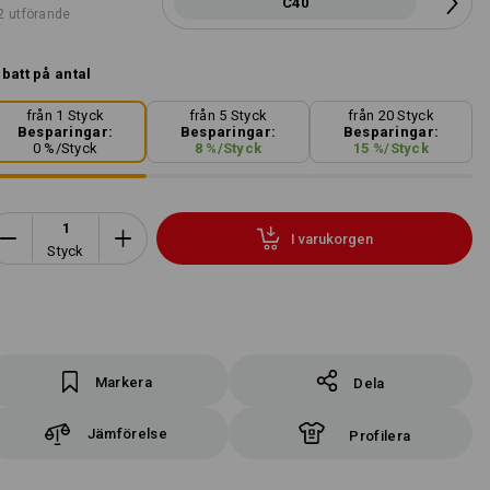
C40
2 utförande
batt på antal
från 1 Styck
från 5 Styck
från 20 Styck
Besparingar:
Besparingar:
Besparingar:
0
%/
Styck
8
%/
Styck
15
%/
Styck
I varukorgen
Styck
Markera
Dela
Jämförelse
Profilera