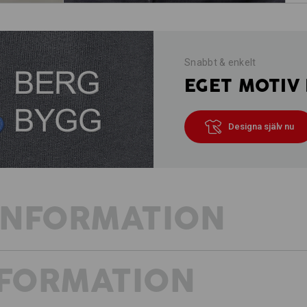
Snabbt & enkelt
EGET MOTIV 
Designa själv nu
INFORMATION
NFORMATION
FRISKA VINDAR FÖR HANTVERKET
Hantverk är mångsidigt och färgstarkt
detaljerna och väl genomtänkt. Vi h