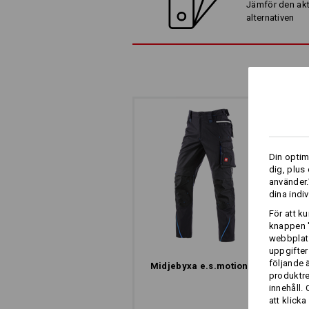
Jämför den akt
alternativen
ARBETSBYXA MED C
Och det i dubbel bemärkelse. De fär
Din optim
baksidan av låren ser inte bara coola
dig, plus
Ut med värmen, in med frisk luft - sna
använder.
klimat, även på svettiga jobb.
dina indiv
För att k
knappen '
webbplats
uppgifter
följande 
Midjebyxa e.s.​motion 2020
produktr
innehåll.
att klicka