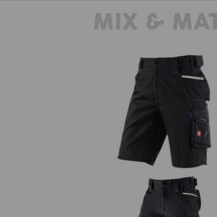
MIX & MA
Shorts e.s.motion 2020