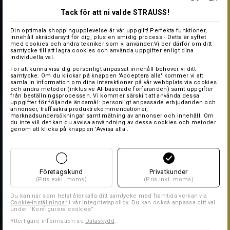
Tack för att ni valde STRAUSS!
Din optimala shoppingupplevelse är vår uppgift! Perfekta funktioner,
innehåll skräddarsytt för dig, plus en smidig process - Detta är syftet
med cookies och andra tekniker som vi använder.Vi ber därför om ditt
samtycke till att lagra cookies och använda uppgifter enligt dina
individuella val.
För att kunna visa dig personligt anpassat innehåll behöver vi ditt
samtycke. Om du klickar på knappen 'Acceptera alla' kommer vi att
samla in information om dina interaktioner på vår webbplats via cookies
och andra metoder (inklusive AI‑baserade förfaranden) samt uppgifter
från beställningsprocessen. Vi kommer särskilt att använda dessa
uppgifter för följande ändamål: personligt anpassade erbjudanden och
annonser, träffsäkra produktrekommendationer,
marknadsundersökningar samt mätning av annonser och innehåll. Om
du inte vill det kan du avvisa användning av dessa cookies och metoder
genom att klicka på knappen 'Avvisa alla'.
Företagskund
Privatkunder
(Pris exkl. moms)
(Pris inkl. moms)
Du kan när som helst återkalla ditt samtycke med framtida verkan via
Cookie-inställningar
i vår integritetspolicy. Du kan också anpassa ditt val
under ”Konfigurera cookies”.
Ytterligare information se
Dataskydd
.