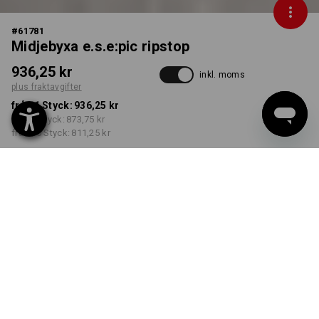
#
61781
Midjebyxa e.s.e:pic ripstop
936,25 kr
inkl. moms
plus fraktavgifter
från 1 Styck:
936,25 kr
från 3 Styck:
873,75 kr
från 10 Styck:
811,25 kr
Leveranstiden är ca 3–6
arbetsdagar
FÄRG
STORLEK
C44
välj
välj
karbongrå
Rabatt på antal