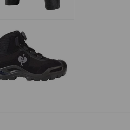
S3 Skyddsskor e.s. Kastra II mid