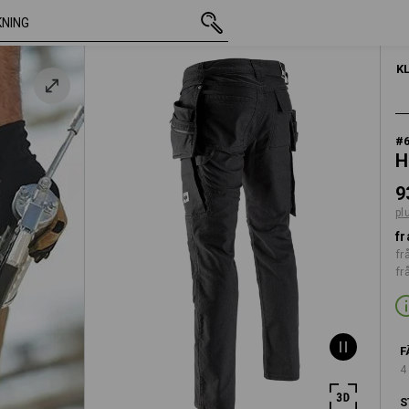
inkl. moms
936,25 kr
C44
plus fraktavgifter
K
#
H
9
pl
fr
fr
fr
F
4
S