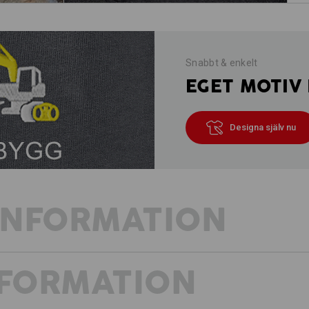
Snabbt & enkelt
EGET MOTIV 
Designa själv nu
INFORMATION
NFORMATION
Byxor från e.s.vintage-kollektionen -
hög komfort. Lediga cargo-looks, ma
typiskt e.s.vintage! Framför allt im
där alla kan hitta sin perfekta kombi