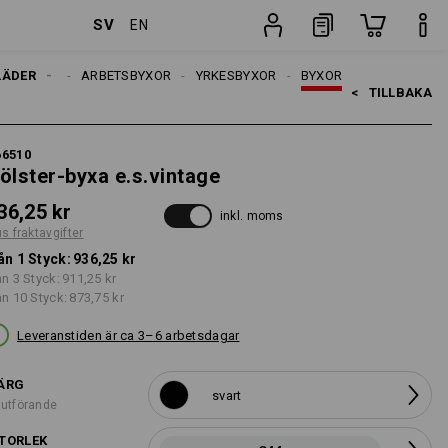
SV
EN
Styck
LÄDER
HERRAR
ARBETSBYXOR
YRKESBYXOR
BYXOR
<   
TILLBAKA
66510
ölster-byxa e.s.vintage
36,25 kr
inkl. moms
us fraktavgifter
ån 1 Styck:
936,25 kr
ån 3 Styck:
911,25 kr
ån 10 Styck:
873,75 kr
Leveranstiden är ca 3–6 arbetsdagar
ÄRG
svart
 utförande
TORLEK