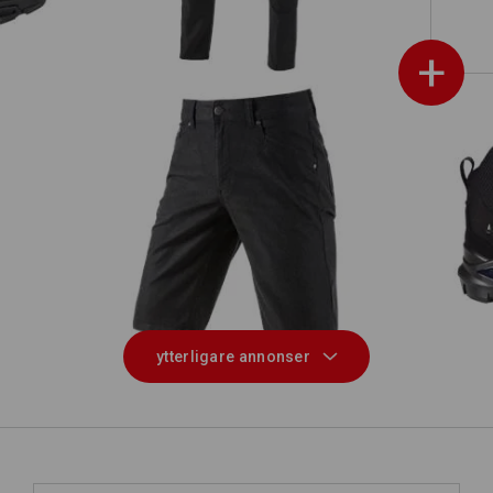
+
5- fickors-shorts e.s.vintage
ytterligare annonser