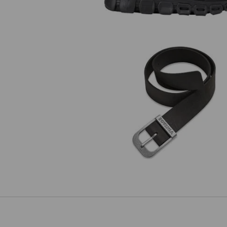
Läder-bälte e.s.vintage