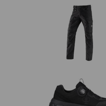
Worker-cargobyxa e.s.vintage
O1 arbetsskor e.s. Rexburg lo