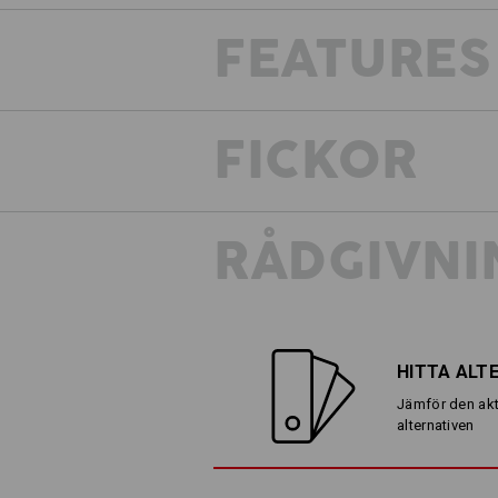
FEATURES
Ver
FICKOR
RÅDGIVNI
HITTA ALT
Jämför den akt
alternativen