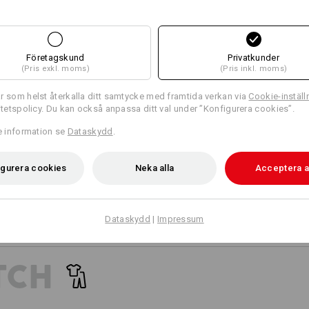
18
17
Designa själv
Företagskund
Privatkunder
(Pris exkl. moms)
(Pris inkl. moms)
+4 ytterligare features
r som helst återkalla ditt samtycke med framtida verkan via
Cookie-inställ
ritetspolicy. Du kan också anpassa ditt val under ”Konfigurera cookies”.
re information se
Dataskydd
.
igurera cookies
Neka alla
Acceptera a
Jämför alla detaljer
Dataskydd
|
Impressum
TCH