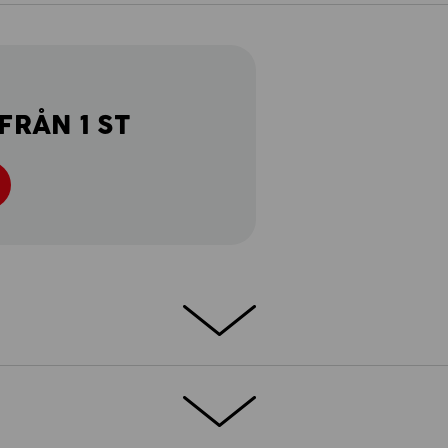
FRÅN 1 ST
 i ett robust canvas-material med extremt
rkanta tvättar och gränslös komfort:
ponerar de med de många modellvarianterna,
nation - som i en byggsats! Med två