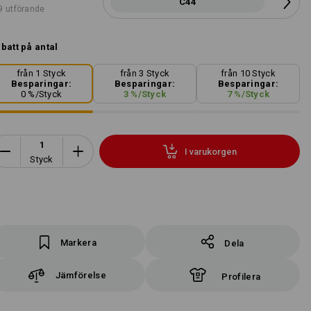
C44
9 utförande
batt på antal
från 1 Styck
från 3 Styck
från 10 Styck
Besparingar:
Besparingar:
Besparingar:
0
%/
Styck
3
%/
Styck
7
%/
Styck
I varukorgen
Styck
Markera
Dela
Jämförelse
Profilera