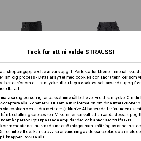
praktisk ögla för att fästa kar
Material:
Ovanmaterial
48
%
Bomull
/
36
%
El
(ca. 310 g/m²)
Skötselråd:
Maskintvätt 40 °C
Tack för att ni valde STRAUSS!
1
/
2
Trumla torrt, låg temperatur
Kemtvätt möjlig
ala shoppingupplevelse är vår uppgift! Perfekta funktioner, innehåll skrädd
mer
 en smidig process - Detta är syftet med cookies och andra tekniker som v
1
Vi ber därför om ditt samtycke till att lagra cookies och använda uppgifter
/
4
iduella val.
Worker-­cargobyxa e.s.​
Midjebyxa e.s.​roughtough
unna visa dig personligt anpassat innehåll behöver vi ditt samtycke. Om du 
vintage
tool-pouch
Klicka på knappen "Informationsblad" 
Acceptera alla' kommer vi att samla in information om dina interaktioner p
 via cookies och andra metoder (inklusive AI‑baserade förfaranden) sam
 från beställningsprocessen. Vi kommer särskilt att använda dessa uppgift
Informationsblad
Samma features:
Samma features:
ändamål: personligt anpassade erbjudanden och annonser, träffsäkra
ekommendationer, marknadsundersökningar samt mätning av annonser oc
 Om du inte vill det kan du avvisa användning av dessa cookies och metod
Profilering:
 på knappen 'Avvisa alla'.