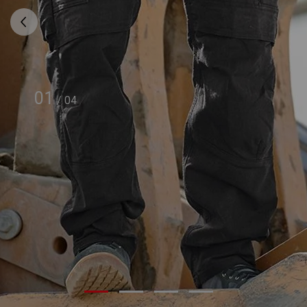
01
/
04