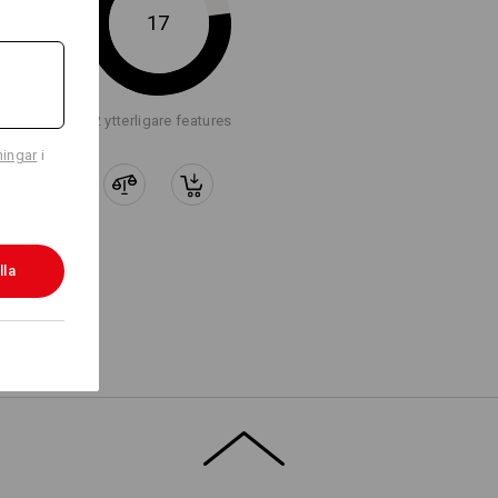
17
Logoservice
+2 ytterligare features
ningar
i
lla