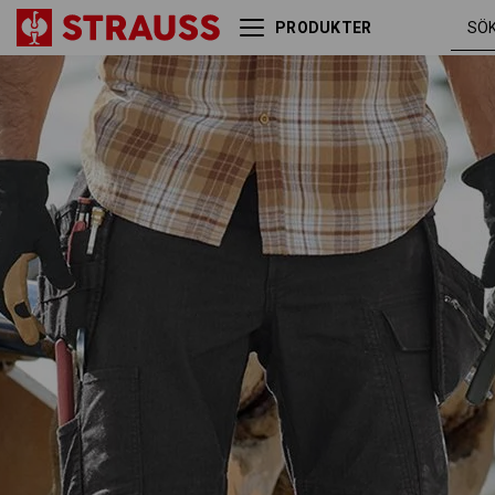
PRODUKTER
Hölster-byxa e.s.vintage
svart