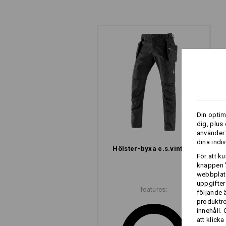
Din optim
dig, plus
använder.
dina indiv
Hölster-byxa e.s.​vintage
För att k
knappen '
webbplats
uppgifter
features:
följande 
produktr
innehåll.
att klicka