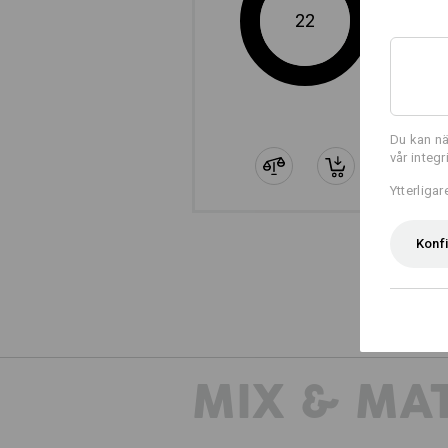
22
Du kan nä
vår integ
Ytterliga
Konf
MIX & MA