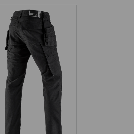
Hölster-byxa e.s.vintage