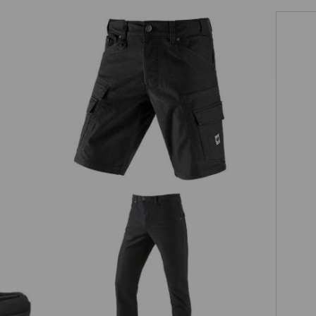
Cargo-shorts e.s.vintage
w
5-ficks-byxa e.s.vintage