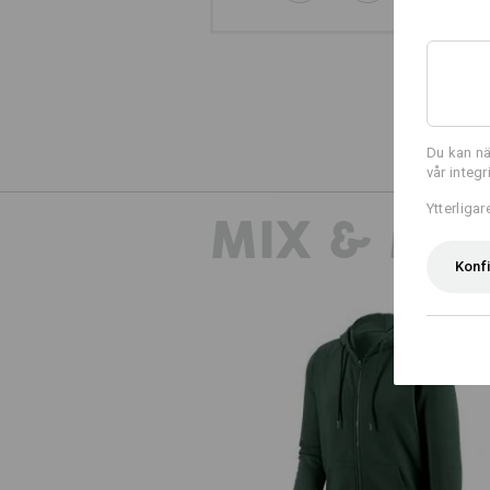
Du kan nä
vår integ
Ytterliga
MIX & MA
Konf
e.s. Hoody-Sweatjacka poly cott