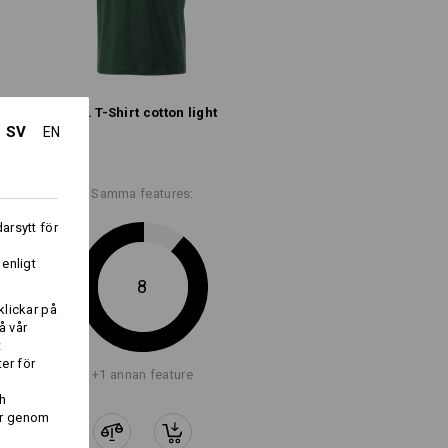
e.s. T-Shirt cotton light
tigt smal skärning i midjan, axlarna
SV
EN
och ärmarna
Logoservice
Samma features:
e.s. T-shirt cotton, slim fit
arsytt för
i
 enligt
8
klickar på
å vår
t
er för
+1 annan feature
h
er genom