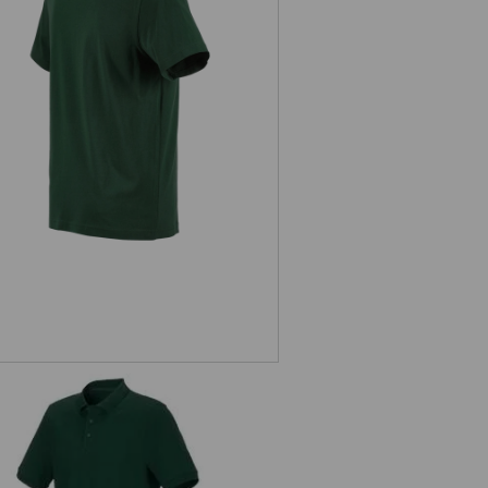
e.s. T-Shirt cotton