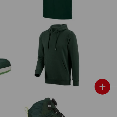
low
e.s. Hoody-Sweatshirt poly cotton
+