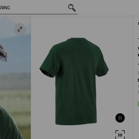
inkl. moms
111,25 kr
S
plus fraktavgifter