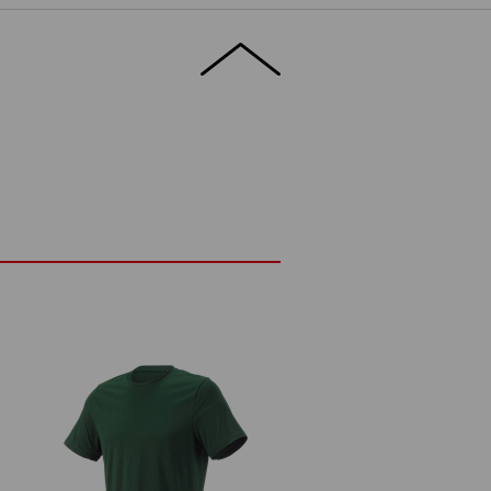
l att utsättas för hårt slitage; briljerarmed
gar.
TALJER
EXTRA
ORM
 g/m²)
Ej blekning
Varmt strykjärn