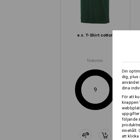
e.s. T-Shirt cotton
modernt
snitt
features:
e.s. T-Shirt cotton
Din optim
dig, plus
använder.
dina indiv
9
För att k
knappen '
webbplats
uppgifter
följande 
produktr
innehåll.
att klicka