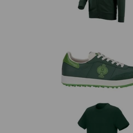
S1P skyddslågskor e.s. Dothan 