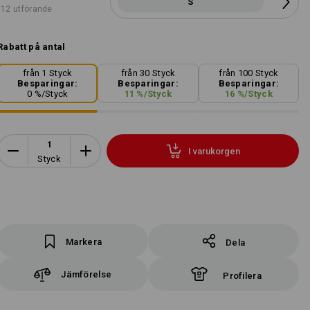
S
12 utförande
Rabatt på antal
från 1 Styck
från 30 Styck
från 100 Styck
Besparingar:
Besparingar:
Besparingar:
0
%/
Styck
11
%/
Styck
16
%/
Styck
I varukorgen
Styck
Markera
Dela
Jämförelse
Profilera