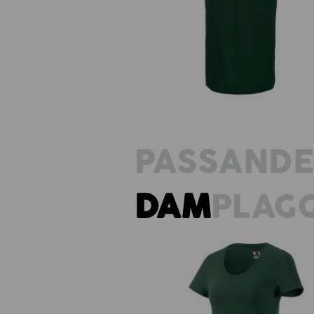
e.s. T-shirt cotton stretch, long f
PASSAND
DAM
PLAG