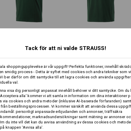
Beakta följande vid val av storlek:
Ren bomull kan krympa 3–5 %.
e.s. T-Shirt cotton V-Neck
e.s. piké-t-shirt cotton light
Profilering:
modernt snitt, längre
spor
bål och längre ärmar
Tack för att ni valde STRAUSS!
Designa själv
Samma features:
Samma features:
e.s. T-shirt cotton, long fit
ala shoppingupplevelse är vår uppgift! Perfekta funktioner, innehåll skrädd
 en smidig process - Detta är syftet med cookies och andra tekniker som v
Vi ber därför om ditt samtycke till att lagra cookies och använda uppgifter
iduella val.
8
8
unna visa dig personligt anpassat innehåll behöver vi ditt samtycke. Om du 
Acceptera alla' kommer vi att samla in information om dina interaktioner p
 via cookies och andra metoder (inklusive AI‑baserade förfaranden) sam
 från beställningsprocessen. Vi kommer särskilt att använda dessa uppgift
+1 annan feature
+1 annan feature
ändamål: personligt anpassade erbjudanden och annonser, träffsäkra
ekommendationer, marknadsundersökningar samt mätning av annonser oc
 Om du inte vill det kan du avvisa användning av dessa cookies och metod
 på knappen 'Avvisa alla'.