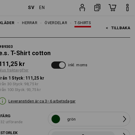
SV
EN
Styck
KLÄDER
HERRAR
ÖVERDELAR
T-SHIRTS
<   
TILLBAKA
#
89303
e.s. T-Shirt cotton
111,25 kr
inkl. moms
plus fraktavgifter
från 1 Styck:
111,25 kr
från 30 Styck:
98,75 kr
från 100 Styck:
93,75 kr
Leveranstiden är ca 3–6 arbetsdagar
FÄRG
grön
32 utförande
STORLEK