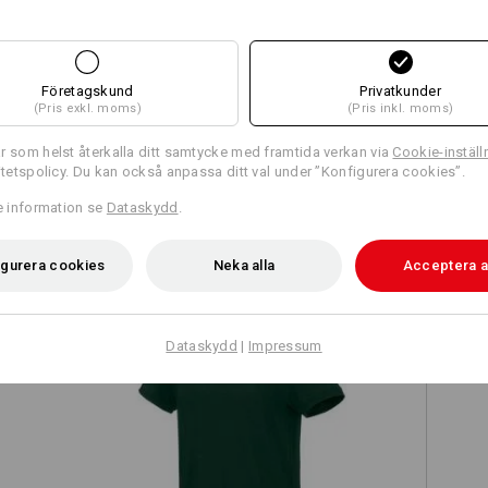
Företagskund
Privatkunder
Jämför alla detaljer
(Pris exkl. moms)
(Pris inkl. moms)
r som helst återkalla ditt samtycke med framtida verkan via
Cookie-inställ
ritetspolicy. Du kan också anpassa ditt val under ”Konfigurera cookies”.
re information se
Dataskydd
.
TCH
igurera cookies
Neka alla
Acceptera a
Dataskydd
|
Impressum
on
e.s. T-shirt cotton stretch