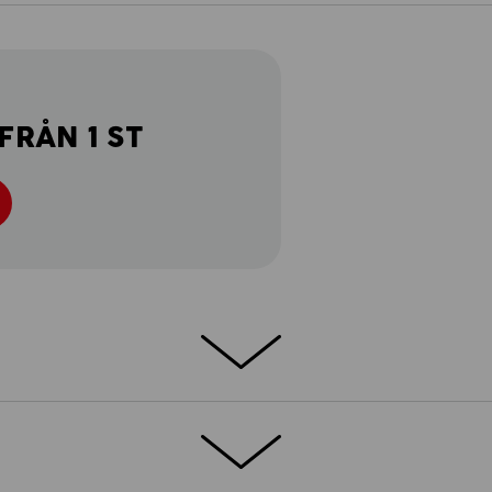
FRÅN 1 ST
s. T-shirt cotton är det perfekta valet för
ob med en mångsidigt användbar överdel.