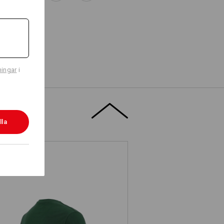
ningar
i
lla