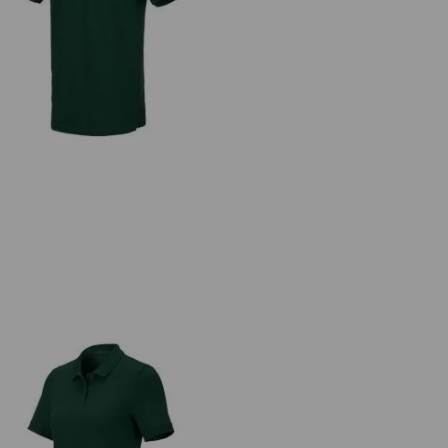
. Piqué-Polo cotton stretch, long fit