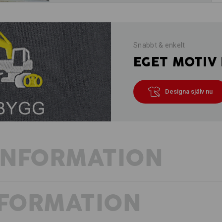
Snabbt & enkelt
EGET MOTIV 
Designa själv nu
INFORMATION
NFORMATION
Ren bomullskomfort
Tidlös, diskret och absolut bekväm: e.
dig som vill komplettera din garder