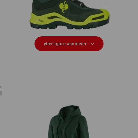
it
S3 Skyddsskor e.s. Kastra II mid
e.s
ytterligare annonser
E
G