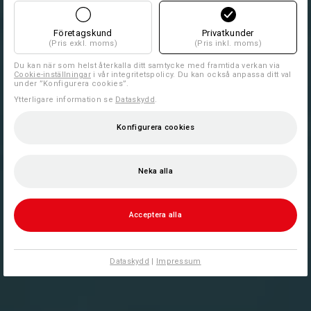
Företagskund
Privatkunder
(Pris exkl. moms)
(Pris inkl. moms)
Du kan när som helst återkalla ditt samtycke med framtida verkan via
Cookie-inställningar
i vår integritetspolicy. Du kan också anpassa ditt val
under ”Konfigurera cookies”.
Ytterligare information se
Dataskydd
.
Konfigurera cookies
Neka alla
Acceptera alla
Dataskydd
|
Impressum