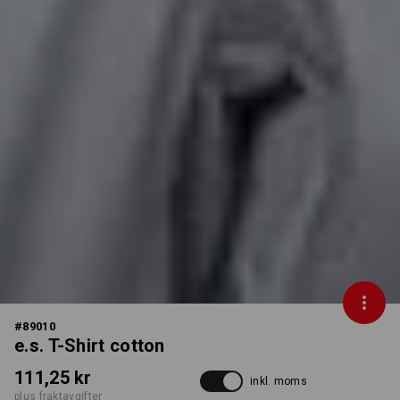
#
89010
e.s. T-Shirt cotton
111,25 kr
inkl. moms
plus fraktavgifter