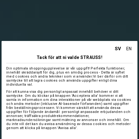
SV
EN
Tack för att ni valde STRAUSS!
Din optimala shoppingupplevelse är vår uppgift! Perfekta funktioner,
innehåll skräddarsytt för dig, plus en smidig process - Detta är syftet
med cookies och andra tekniker som vi använder.Vi ber därför om ditt
samtycke till att lagra cookies och använda uppgifter enligt dina
individuella val.
För att kunna visa dig personligt anpassat innehåll behöver vi ditt
samtycke. Om du klickar på knappen 'Acceptera alla' kommer vi att
samla in information om dina interaktioner på vår webbplats via cookies
och andra metoder (inklusive AI‑baserade förfaranden) samt uppgifter
från beställningsprocessen. Vi kommer särskilt att använda dessa
uppgifter för följande ändamål: personligt anpassade erbjudanden och
annonser, träffsäkra produktrekommendationer,
marknadsundersökningar samt mätning av annonser och innehåll. Om
du inte vill det kan du avvisa användning av dessa cookies och metoder
genom att klicka på knappen 'Avvisa alla'.