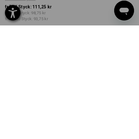
från 1 Styck:
111,25 kr
från 30 Styck:
98,75 kr
från 100 Styck:
93,75 kr
Leveranstiden är ca 3–6
arbetsdagar
FÄRG
STORLEK
S
välj
välj
sjöblå
Rabatt på antal
från 1 Styck
från 30 Styck
från 100 Styck
Besparingar:
Besparingar:
Besparingar:
0
%/
Styck
11
%/
Styck
16
%/
Styck