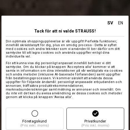
SV
EN
Tack för att ni valde STRAUSS!
Din optimala shoppingupplevelse är vår uppgift! Perfekta funktioner,
innehåll skräddarsytt för dig, plus en smidig process - Detta är syftet
med cookies och andra tekniker som vi använder.Vi ber därför om ditt
samtycke till att lagra cookies och använda uppgifter enligt dina
individuella val.
För att kunna visa dig personligt anpassat innehåll behöver vi ditt
samtycke. Om du klickar på knappen 'Acceptera alla' kommer vi att
samla in information om dina interaktioner på vår webbplats via cookies
och andra metoder (inklusive AI‑baserade förfaranden) samt uppgifter
från beställningsprocessen. Vi kommer särskilt att använda dessa
uppgifter för följande ändamål: personligt anpassade erbjudanden och
annonser, träffsäkra produktrekommendationer,
marknadsundersökningar samt mätning av annonser och innehåll. Om
du inte vill det kan du avvisa användning av dessa cookies och metoder
genom att klicka på knappen 'Avvisa alla'.
Företagskund
Privatkunder
(Pris exkl. moms)
(Pris inkl. moms)