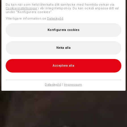
Du kan när som helst återkalla ditt samtycke med framtida verkan via
Cookie-inställningar
i vår integritetspolicy. Du kan också anpassa ditt val
under ”Konfigurera cookies”.
Ytterligare information se
Dataskydd
.
Konfigurera cookies
Neka alla
Acceptera alla
Dataskydd
|
Impressum