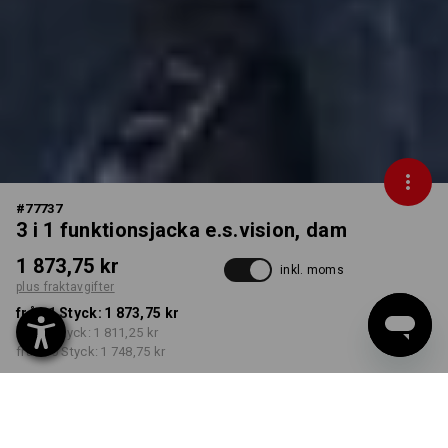
#
77737
3 i 1 funktionsjacka e.s.vision, dam
1 873,75 kr
inkl. moms
plus fraktavgifter
från 1 Styck:
1 873,75 kr
från 3 Styck:
1 811,25 kr
från 10 Styck:
1 748,75 kr
Leveranstiden är ca 3–6
arbetsdagar