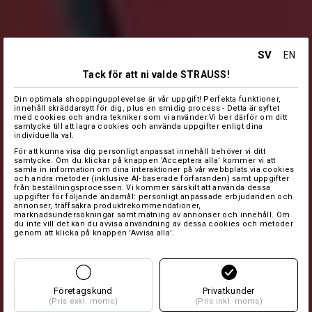
SV
EN
Tack för att ni valde STRAUSS!
Din optimala shoppingupplevelse är vår uppgift! Perfekta funktioner,
innehåll skräddarsytt för dig, plus en smidig process - Detta är syftet
med cookies och andra tekniker som vi använder.Vi ber därför om ditt
samtycke till att lagra cookies och använda uppgifter enligt dina
individuella val.
För att kunna visa dig personligt anpassat innehåll behöver vi ditt
samtycke. Om du klickar på knappen 'Acceptera alla' kommer vi att
samla in information om dina interaktioner på vår webbplats via cookies
och andra metoder (inklusive AI‑baserade förfaranden) samt uppgifter
från beställningsprocessen. Vi kommer särskilt att använda dessa
uppgifter för följande ändamål: personligt anpassade erbjudanden och
annonser, träffsäkra produktrekommendationer,
marknadsundersökningar samt mätning av annonser och innehåll. Om
du inte vill det kan du avvisa användning av dessa cookies och metoder
genom att klicka på knappen 'Avvisa alla'.
Företagskund
Privatkunder
(Pris exkl. moms)
(Pris inkl. moms)