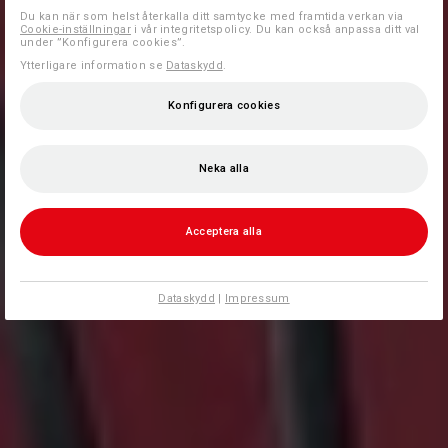
Du kan när som helst återkalla ditt samtycke med framtida verkan via
Cookie-inställningar
i vår integritetspolicy. Du kan också anpassa ditt val
under ”Konfigurera cookies”.
Ytterligare information se
Dataskydd
.
Konfigurera cookies
Neka alla
Acceptera alla
Dataskydd
|
Impressum