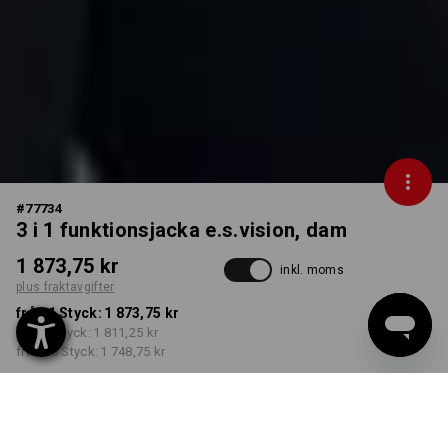
#
77734
3 i 1 funktionsjacka e.s.vision, dam
1 873,75 kr
inkl. moms
plus fraktavgifter
från 1 Styck:
1 873,75 kr
från 3 Styck:
1 811,25 kr
från 10 Styck:
1 748,75 kr
Leveranstiden är ca 3–6
arbetsdagar