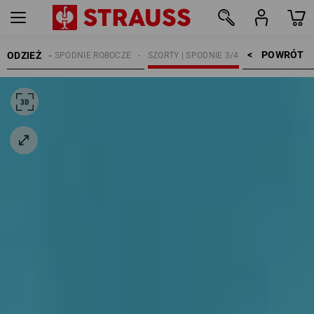
POWRÓT    >
ODZIEŻ
KOBIETY
SPODNIE ROBOCZE
SZORTY | SPODNIE 3/4