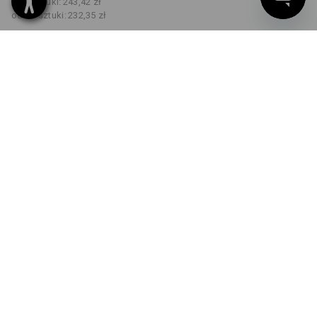
od 5 sztuki:
243,42 zł
od 20 sztuki:
232,35 zł
Czas dostawy ok.3–5 dni
robocze(ych)
KOLOR
ROZMIAR
32N
wybierz
wybierz
kamienny melanżowy / czarny
Rabat ilościowy
od 1 sztuka
od 5 sztuki
od 20 sztuki
Oszczędności:
Oszczędności:
Oszczędności:
0
%/
sztuka
7
%/
sztuki
11
%/
sztuki
sztuka