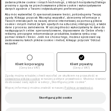
zadania plików cookie i innych technologii, z których korzystamy.Dlatego
prosimy o zgodę na przechowywanie plików cookie i wykorzystywanie
danych zgodnie z Twoimi indywidualnymi preferencjami.
Aby móc wyświetlać Ci spersonalizowane treści, potrzebujemy Twojej
zgody. Klikając przycisk 'Akceptuj wszystko', zbierzemy informacje o
Twoich interakcjach na naszej stronie internetowej za pomocą plików
cookie i innych metod (w tym opartych na sztucznej inteligencji), a także
dane z procesu zamówienia. W szczególności wykorzystamy te dane do
następujących celów: spersonalizowane, dopasowane do Ciebie oferty i
reklamy, precyzyjne rekomendacje produktów, badania rynku oraz
pomiar reklam i treści. Jeśli nie chcesz tego, możesz sprzeciwić się
zastosowaniu takich plików cookie i metod, klikając przycisk 'Odrzuć
wszystko'.
Klient korporacyjny
Klient prywatny
(Ceny bez VAT)
(Ceny z VAT)
Zgodę można w każdej chwili wycofać ze skutkiem na przyszłość w
Ustawienia plików cookie
w naszej polityce prywatności. Możesz również
dostosować swój wybór w sekcji „Skonfiguruj pliki cookie”.
Więcej informacji można znaleźć w naszej
Polityce prywatności
.
Skonfiguruj pliki cookie