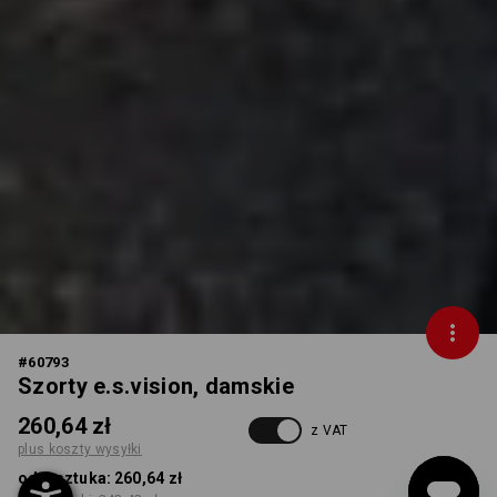
#
60793
Szorty e.s.vision, damskie
260,64 zł
z VAT
plus koszty wysyłki
od 1 sztuka:
260,64 zł