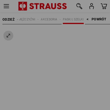
POWRÓT    >
ODZIEŻ
MĘŻCZYŹNI
AKCESORIA
PASKI | SZELKI