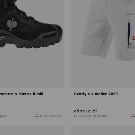
onne e.s. Kastra II mid
Szorty e.s.motion 2020
od
210,21 zł
 pary
11
kolory/ów
(z VAT) od 20 sztuki