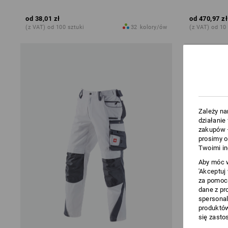
od
38,01 zł
od
470,97 zł
(z VAT) od 100 sztuki
32
kolory/ów
(z VAT) od 10
Zależy na
działanie
zakupów –
prosimy o
Twoimi in
Aby móc w
'Akceptuj
za pomocą
dane z pr
spersonal
produktów
się zasto