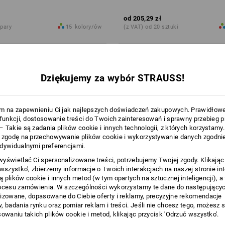
od
205,29 zł
 pary
15
kolory/ów
(z VAT) od 20 sztuki
Dziękujemy za wybór STRAUSS!
m na zapewnieniu Ci jak najlepszych doświadczeń zakupowych. Prawidłow
 funkcji, dostosowanie treści do Twoich zainteresowań i sprawny przebieg 
 Takie są zadania plików cookie i innych technologii, z których korzystamy
 zgodę na przechowywanie plików cookie i wykorzystywanie danych zgodnie
dywidualnymi preferencjami.
yświetlać Ci spersonalizowane treści, potrzebujemy Twojej zgody. Klikając
 wszystko', zbierzemy informacje o Twoich interakcjach na naszej stronie in
 plików cookie i innych metod (w tym opartych na sztucznej inteligencji), a
ocesu zamówienia. W szczególności wykorzystamy te dane do następującyc
izowane, dopasowane do Ciebie oferty i reklamy, precyzyjne rekomendacje
, badania rynku oraz pomiar reklam i treści. Jeśli nie chcesz tego, możesz 
sowaniu takich plików cookie i metod, klikając przycisk 'Odrzuć wszystko'.