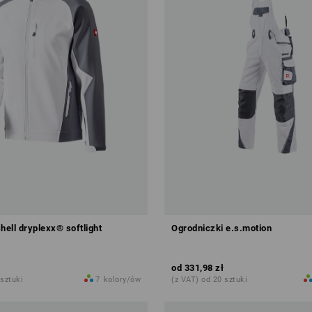
hell dryplexx® softlight
Ogrodniczki e.s.motion
od
331,98 zł
 sztuki
7
kolory/ów
(z VAT) od 20 sztuki