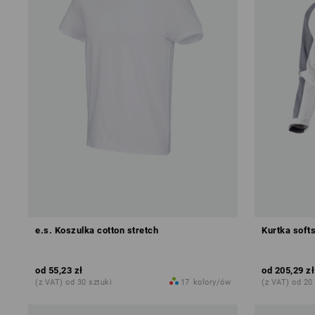
e.s. Koszulka cotton stretch
Kurtka softs
od
55,23 zł
od
205,29 zł
(z VAT) od 30 sztuki
17
kolory/ów
(z VAT) od 20