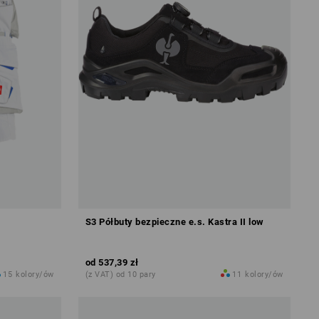
S3 Półbuty bezpieczne e.s. Kastra II low
od
537,39 zł
15
kolory/ów
(z VAT) od 10 pary
11
kolory/ów