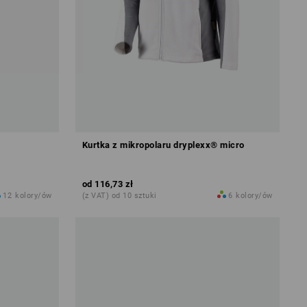
Kurtka z mikropolaru dryplexx® micro
od
116,73 zł
12
kolory/ów
(z VAT) od 10 sztuki
6
kolory/ów