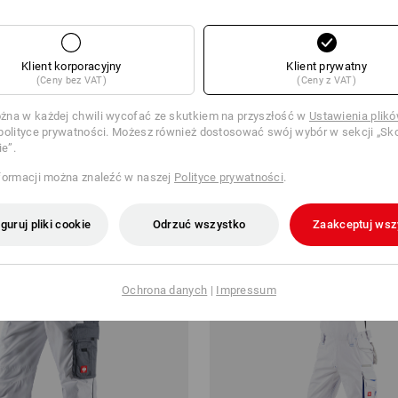
Klient korporacyjny
Klient prywatny
(Ceny bez VAT)
(Ceny z VAT)
pasa e.s.motion ten
S1 Półbuty bezpieczne e.s. Ein
na w każdej chwili wycofać ze skutkiem na przyszłość w
Ustawienia plik
polityce prywatności. Możesz również dostosować swój wybór w sekcji „Sko
od
276,63 zł
ie”.
 sztuki
7
kolory/ów
(z VAT) od 10 pary
formacji można znaleźć w naszej
Polityce prywatności
.
guruj pliki cookie
Odrzuć wszystko
Zaakceptuj wsz
Ochrona danych
|
Impressum