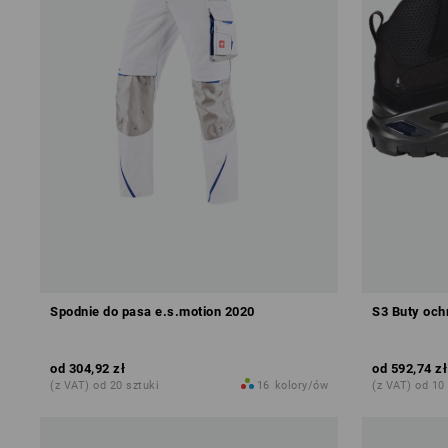
Spodnie do pasa e.s.motion 2020
S3 Buty ochr
od
304,92 zł
od
592,74 zł
(z VAT) od 20 sztuki
16
kolory/ów
(z VAT) od 10