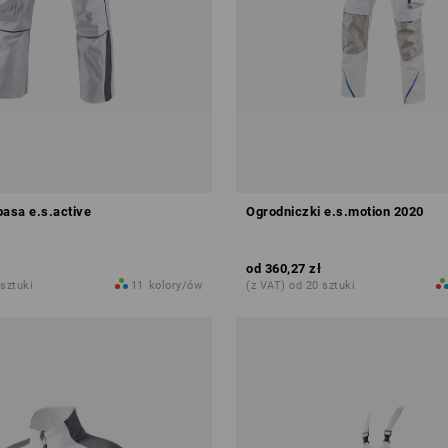
pasa e.s.active
Ogrodniczki e.s.motion 2020
od
360,27 zł
 sztuki
11
kolory/ów
(z VAT) od 20 sztuki