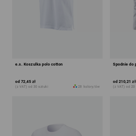
e.s. Koszulka polo cotton
Spodnie do 
od
72,45 zł
od
210,21 zł
(z VAT) od 30 sztuki
28
kolory/ów
(z VAT) od 20