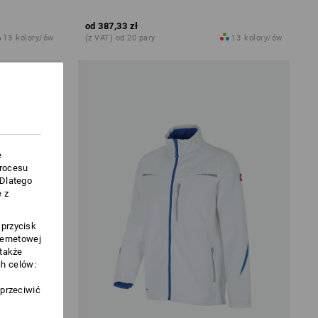
od
387,33 zł
13
kolory/ów
(z VAT) od 20 pary
13
kolory/ów
e
procesu
.Dlatego
 z
 przycisk
ternetowej
 także
h celów:
sprzeciwić