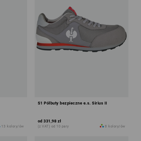
S1 Półbuty bezpieczne e.s. Sirius II
od
331,98 zł
13
kolory/ów
(z VAT) od 10 pary
8
kolory/ów