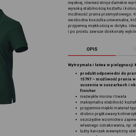
męskiej, również stroje damskie wyr
wysoką stabilnością kształtu i kolo
możliwość prania przemysłowego. Ko
swobodna koszulka uniwersalna, któ
przyjemną miękkością w dotyku. Ide
i po prostu zawsze doskonały wybór
OPIS
D
Wytrzymała i łatwa w pielęgnacji 
produkt odpowiedni do pra
15797 – możliwość prania w
suszenia w suszarkach i ob
finisher
niezwykle mocna i trwała
maksymalna stabilność kształt
przyjemnie miękki materiał ty
drobno prążkowany kołnierzyk
oszczędne wzornictwo zapewn
własnego oznakowania, np. id
luźny karczek wewnętrzny uła