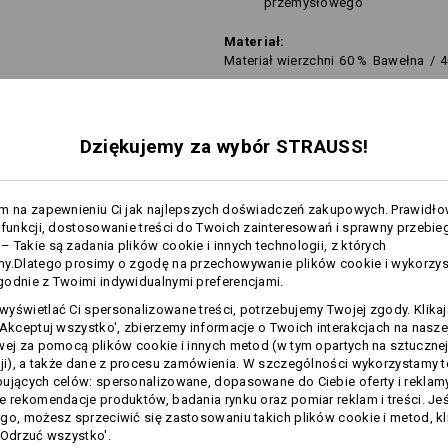
przemysłowego
Materiał:
Materiał wierzchni
60
%
Bawełna
/
4
Wskazówki pielęgnacyjne:
Prać w pralce w temperaturze
60°C
Dziękujemy za wybór STRAUSS!
Suszyć w suszarce
Nie czyścić na sucho
am na zapewnieniu Ci jak najlepszych doświadczeń zakupowych. Prawidł
 funkcji, dostosowanie treści do Twoich zainteresowań i sprawny przebie
 Takie są zadania plików cookie i innych technologii, z których
my.Dlatego prosimy o zgodę na przechowywanie plików cookie i wykorzy
Ta odzież nadaje się do prania w te
odnie z Twoimi indywidualnymi preferencjami.
więcej
przemysłowe). Do prania w warunka
yświetlać Ci spersonalizowane treści, potrzebujemy Twojej zgody. Klika
'Akceptuj wszystko', zbierzemy informacje o Twoich interakcjach na naszej
wej za pomocą plików cookie i innych metod (w tym opartych na sztuczne
NFORMACJA
cji), a także dane z procesu zamówienia. W szczególności wykorzystamy 
Personalizacja:
ujących celów: spersonalizowane, dopasowane do Ciebie oferty i reklamy
e rekomendacje produktów, badania rynku oraz pomiar reklam i treści. Jeśl
Samodzielne
go, możesz sprzeciwić się zastosowaniu takich plików cookie i metod, kl
przygotowanie
'Odrzuć wszystko'.