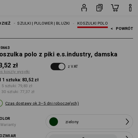
i
sztuka
TY
DZIEŻ
KOSZULKI | PULOWER | BLUZKI
KOSZULKI POLO
<   
POWRÓT
20663
oszulka polo z piki e.s.industry, damska
3,52 zł
z VAT
us koszty wysyłki
 1 sztuka:
83,52 zł
 5 sztuki:
79,83 zł
 30 sztuki:
77,37 zł
Czas dostawy ok.3–5 dni robocze(ych)
OLOR
zielony
 Warianty
OZMIAR