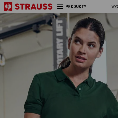
PRODUKTY
Koszulka polo z piki
zielo
e.s.industry, damska