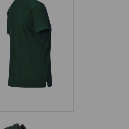
Koszulka polo z piki e.s.industry,
damska