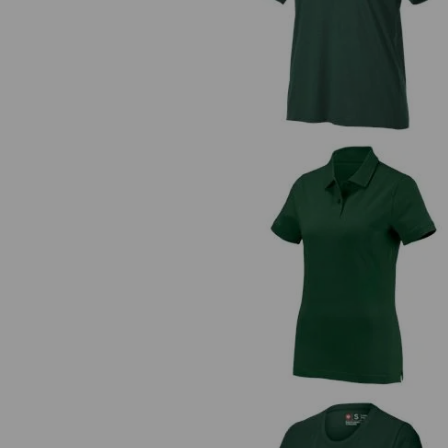
Koszulka e.s.industry, damska
e.s. Koszulka polo cotton, dams