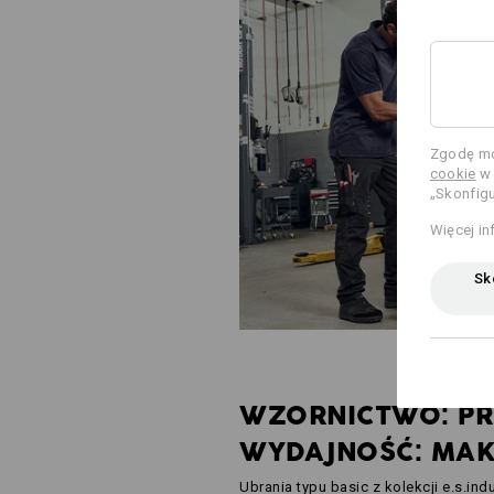
Zgodę mo
cookie
w 
„Skonfigu
Więcej in
Sko
WZORNICTWO: PR
WYDAJNOŚĆ: MA
Ubrania typu basic z kolekcji e.s.ind