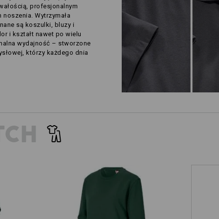
rwałością, profesjonalnym
 noszenia. Wytrzymała
ane są koszulki, bluzy i
or i kształt nawet po wielu
ymalna wydajność – stworzone
ysłowej, którzy każdego dnia
TCH