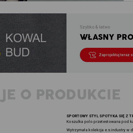
Szybko & łatwo
WŁASNY PROJ
Zaprojektuj teraz 
JE O PRODUKCIE
SPORTOWY STYL SPOTYKA SIĘ Z 
Koszulka polo przetestowana pod 
Wytrzymała kolekcja e.s.industry w 