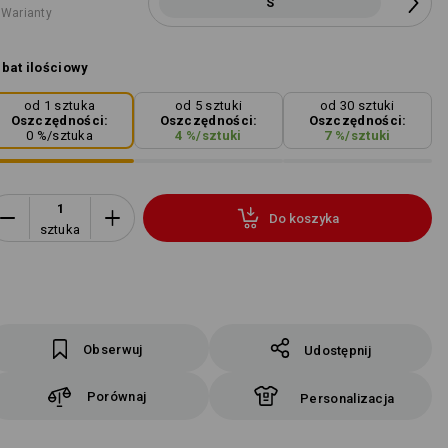
S
 Warianty
bat ilościowy
od 1 sztuka
od 5 sztuki
od 30 sztuki
Oszczędności:
Oszczędności:
Oszczędności:
0
%/
sztuka
4
%/
sztuki
7
%/
sztuki
Do koszyka
sztuka
Obserwuj
Udostępnij
Porównaj
Personalizacja