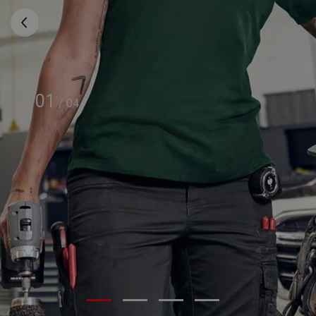
01
/
04