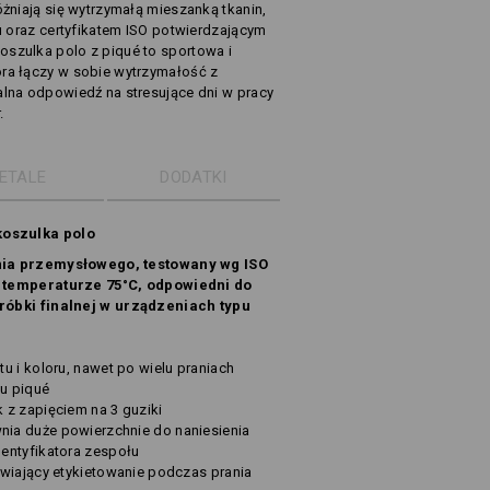
óżniają się wytrzymałą mieszanką tkanin,
ru oraz certyfikatem ISO potwierdzającym
szulka polo z piqué to sportowa i
ra łączy w sobie wytrzymałość z
alna odpowiedź na stresujące dni w pracy
.
ETALE
DODATKI
koszulka polo
nia przemysłowego, testowany wg ISO
 temperaturze 75°C, odpowiedni do
róbki finalnej w urządzeniach typu
u i koloru, nawet po wielu praniach
pu piqué
 z zapięciem na 3 guziki
ia duże powierzchnie do naniesienia
entyfikatora zespołu
twiający etykietowanie podczas prania