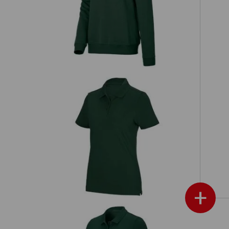
Bluza e.s.industry, damska
e.s. Koszulka polo funkcyjna poly
ka
cotton, damska
+