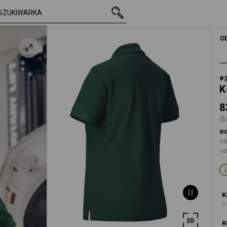
z VAT
83,52 zł
S
ny
plus koszty wysyłk
KOBIE
O
#
K
8
pl
od
od
od
K
7
R