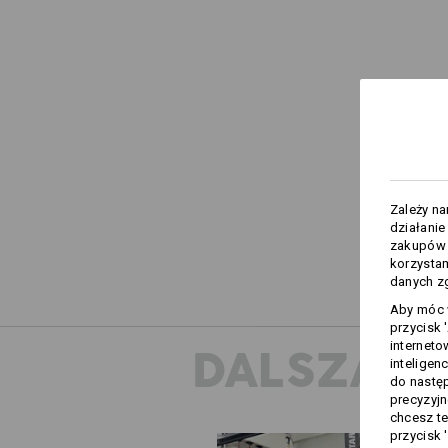
Zależy n
działanie
zakupów –
korzysta
danych zg
Aby móc w
przycisk 
interneto
DALSZA I
inteligen
do następ
precyzyjn
chcesz te
przycisk 