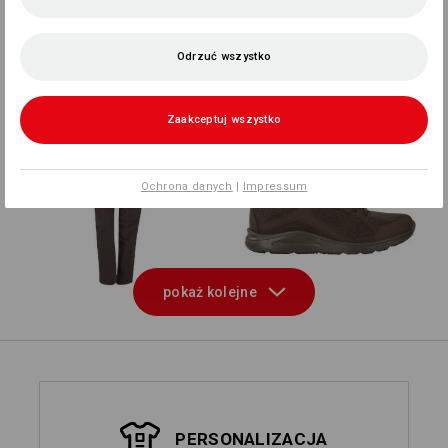
Spódniczka z szortami
e.s.fusion
Odrzuć wszystko
+
Zaakceptuj wszystko
Ochrona danych
|
Impressum
e.s. Spodnie robocze
e.s. O1 Buty robocze
pocket, damskie
Asterope
e.s. Spodnie robocze
e.s. Spodnie robocze
pokaż kolejne
base, damskie
chinosy, damskie
PERSONALIZACJA