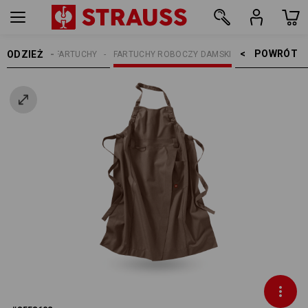
POWRÓT    >
ODZIEŻ
KOBIETY
FARTUCHY
FARTUCHY ROBOCZY DAMSKI