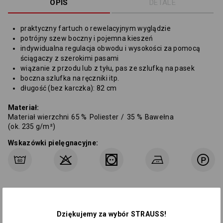
OPIS
DETALE
praktyczny fartuch o rewelacyjnym wyglądzie
potrójny szew boczny i pojemna kieszeń
indywidualna regulacja obwodu i wysokości za pomocą
ściągaczy z szerokimi pasami
wiązanie z przodu lub z tyłu, pas ze szlufką na pasek
boczna szlufka na ręczniki itp.
długość (bez karczka): 82 cm
Materiał:
Materiał wierzchni
65
%
Poliester
/
35
%
Bawełna
(ok. 235 g/m²)
Wskazówki pielęgnacyjne:
Dziękujemy za wybór STRAUSS!