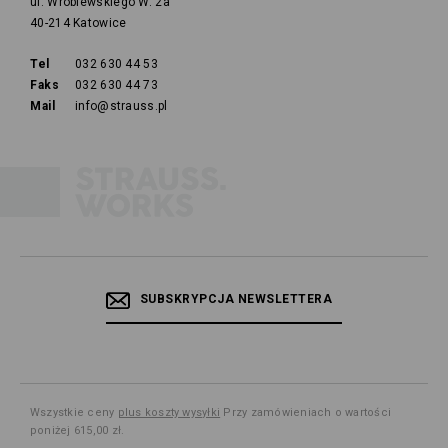
ul. Wróblewskiego W. 2a
40-214 Katowice
Tel
032 630 44 53
Faks
032 630 44 73
Mail
info@strauss.pl
SUBSKRYPCJA NEWSLETTERA
Wszystkie ceny
plus koszty wysyłki
Przy zamówieniach o wartości
poniżej 615,00 zł.