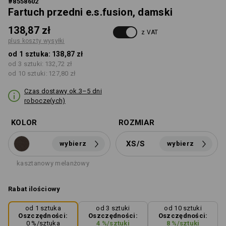
#
8558602
Fartuch przedni e.s.fusion, damski
138,87 zł
z VAT
plus koszty wysyłki
od 1 sztuka:
138,87 zł
od 3 sztuki:
132,72 zł
od 10 sztuki:
127,80 zł
Czas dostawy ok.3–5 dni
robocze(ych)
KOLOR
ROZMIAR
XS/S
wybierz
wybierz
kasztanowy melanżowy
Rabat ilościowy
od 1 sztuka
od 3 sztuki
od 10 sztuki
Oszczędności:
Oszczędności:
Oszczędności:
0
%/
sztuka
4
%/
sztuki
8
%/
sztuki