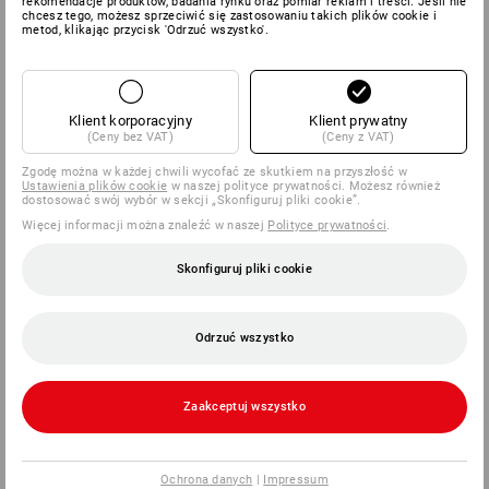
rekomendacje produktów, badania rynku oraz pomiar reklam i treści. Jeśli nie
chcesz tego, możesz sprzeciwić się zastosowaniu takich plików cookie i
metod, klikając przycisk 'Odrzuć wszystko'.
Klient korporacyjny
Klient prywatny
(Ceny bez VAT)
(Ceny z VAT)
Zgodę można w każdej chwili wycofać ze skutkiem na przyszłość w
Ustawienia plików cookie
w naszej polityce prywatności. Możesz również
dostosować swój wybór w sekcji „Skonfiguruj pliki cookie”.
Więcej informacji można znaleźć w naszej
Polityce prywatności
.
Skonfiguruj pliki cookie
Odrzuć wszystko
Zaakceptuj wszystko
Ochrona danych
|
Impressum