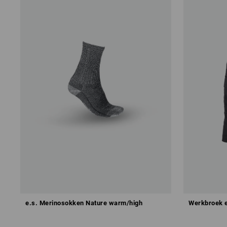
e.s. Merinosokken Nature warm/high
Werkbroek e