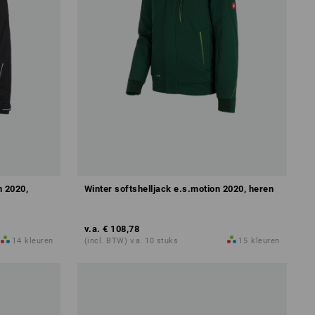
n 2020,
Winter softshelljack e.s.motion 2020, heren
v.a.
€ 108,78
14
kleuren
(incl. BTW) v.a. 10 stuks
15
kleuren