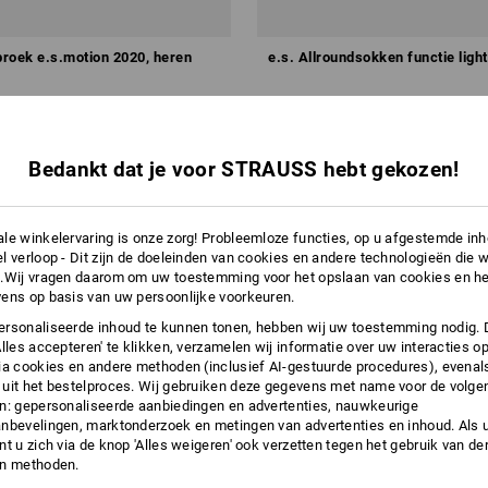
roek e.s.motion 2020, heren
e.s. Allroundsokken functie ligh
v.a.
€ 10,77
a. 10 stuks
12
kleuren
(incl. BTW) v.a. 3 paar
Bedankt dat je voor STRAUSS hebt gekozen!
le winkelervaring is onze zorg! Probleemloze functies, op u afgestemde in
l verloop - Dit zijn de doeleinden van cookies en andere technologieën die w
.Wij vragen daarom om uw toestemming voor het opslaan van cookies en he
ens op basis van uw persoonlijke voorkeuren.
rsonaliseerde inhoud te kunnen tonen, hebben wij uw toestemming nodig. 
Alles accepteren' te klikken, verzamelen wij informatie over uw interacties o
ia cookies en andere methoden (inclusief AI-gestuurde procedures), evenal
uit het bestelproces. Wij gebruiken deze gegevens met name voor de volge
n: gepersonaliseerde aanbiedingen en advertenties, nauwkeurige
nbevelingen, marktonderzoek en metingen van advertenties en inhoud. Als u 
t u zich via de knop 'Alles weigeren' ook verzetten tegen het gebruik van der
en methoden.