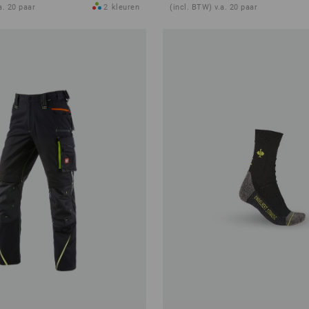
a. 20 paar
2
kleuren
(incl. BTW) v.a. 20 paar