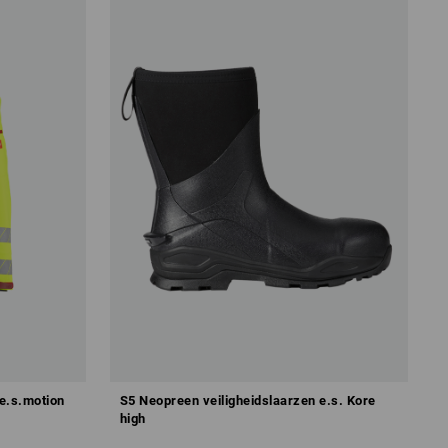
 e.s.motion
S5 Neopreen veiligheidslaarzen e.s. Kore
high