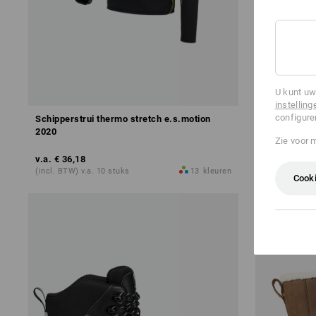
U kunt uw
instelling
configure
Schipperstrui thermo stretch e.s.motion
S5 Veilighe
2020
Zie voor 
v.a.
€ 36,18
v.a.
€ 74,90
(incl. BTW) v.a. 10 stuks
13
kleuren
(incl. BTW) v.
Cooki