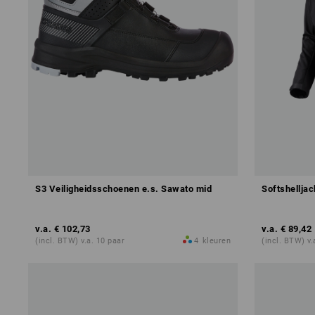
S3 Veiligheidsschoenen e.s. Sawato mid
Softshelljac
v.a.
€ 102,73
v.a.
€ 89,42
(incl. BTW) v.a. 10 paar
4
kleuren
(incl. BTW) v.