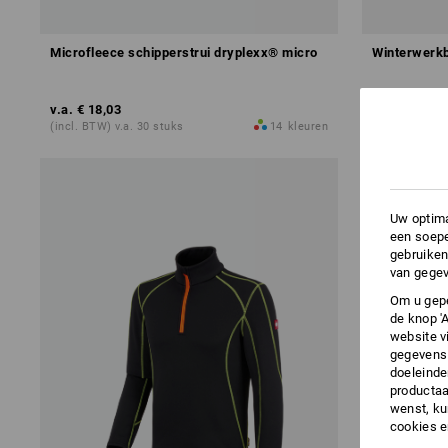
Microfleece schipperstrui dryplexx® micro
Winterwerkb
v.a.
€ 18,03
v.a.
€ 78,53
(incl. BTW) v.a. 30 stuks
14
kleuren
(incl. BTW) v.
Uw optima
een soepe
gebruiken
van gegev
Om u gepe
de knop '
website v
gegevens 
doeleinde
productaa
wenst, kun
cookies 