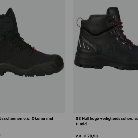
idsschoenen e.s. Okomu mid
S3 Halfhoge veiligheidsschoe. e
II mid
7
v.a.
€ 78,53