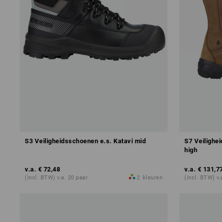
S3 Veiligheidsschoenen e.s. Katavi mid
S7 Veilighe
high
v.a.
€ 72,48
v.a.
€ 131,7
(incl. BTW) v.a. 20 paar
2
kleuren
(incl. BTW) v.