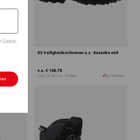
de
Cookie-
season
S3 Veiligheidsschoenen e.s. Kasanka mid
v.a.
€ 108,78
1
kleur
(incl. BTW) v.a. 10 paar
2
kleuren
ren