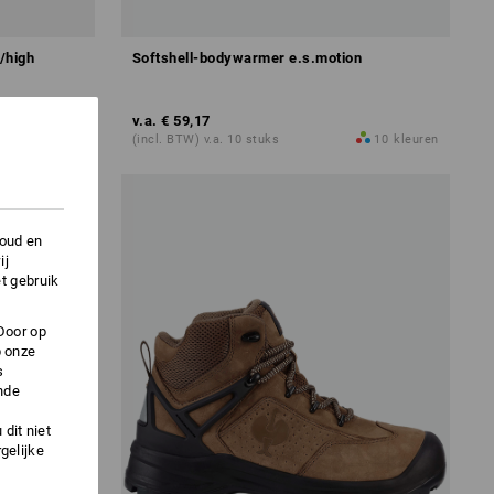
t/high
Softshell-bodywarmer e.s.motion
v.a.
€ 59,17
3
kleuren
(incl. BTW) v.a. 10 stuks
10
kleuren
houd en
ij
t gebruik
Door op
p onze
s
nde
dit niet
gelijke