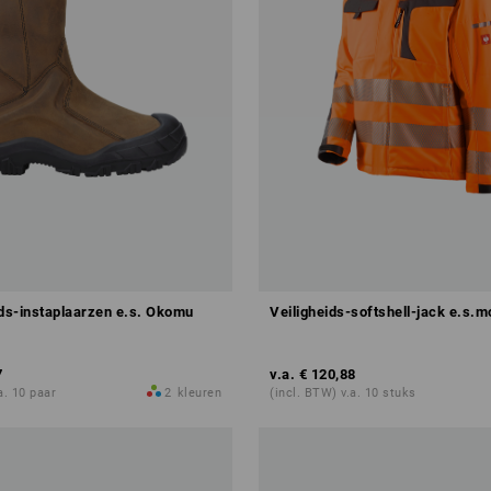
ids-instaplaarzen e.s. Okomu
Veiligheids-softshell-jack e.s.m
7
v.a.
€ 120,88
a. 10 paar
2
kleuren
(incl. BTW) v.a. 10 stuks