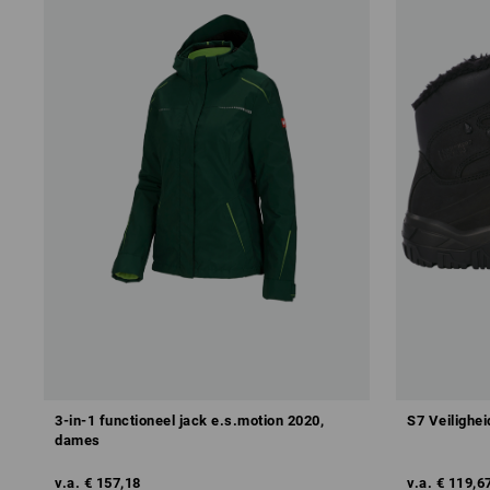
3-in-1 functioneel jack e.s.motion 2020,
S7 Veilighe
dames
v.a.
€ 157,18
v.a.
€ 119,6