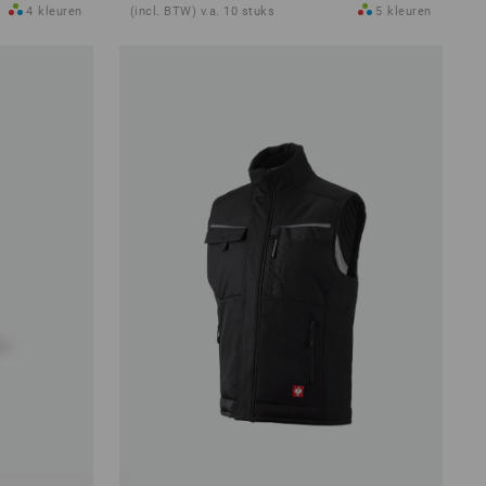
4
kleuren
(incl. BTW) v.a. 10 stuks
5
kleuren