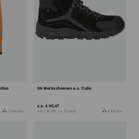
otion
O6 Werkschoenen e.s. Culio
v.a.
€ 95,47
2
kleuren
(incl. BTW) v.a. 10 paar
4
kleuren