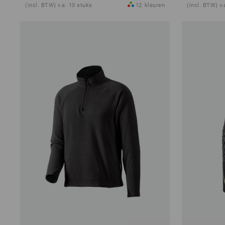
(incl. BTW) v.a. 10 stuks
12
kleuren
(incl. BTW) v.