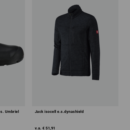
.s. Umbriel
Jack isocell e.s.dynashield
v.a.
€ 51,91