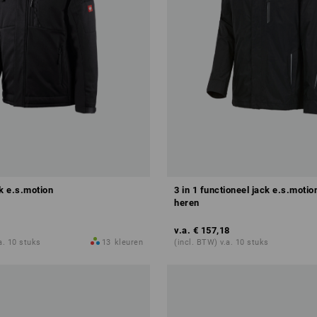
k e.s.motion
3 in 1 functioneel jack e.s.motio
heren
v.a.
€ 157,18
a. 10 stuks
13
kleuren
(incl. BTW) v.a. 10 stuks