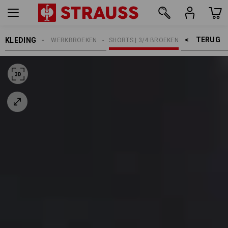
TERUG    >
KLEDING
HEREN
WERKBROEKEN
SHORTS | 3/4 BROEKEN