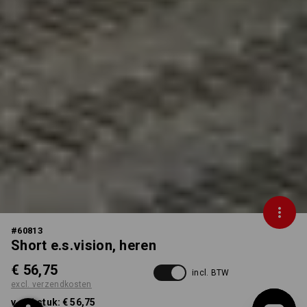
#
60813
Short e.s.vision, heren
€ 56,75
incl. BTW
excl. verzendkosten
v.a. 1 stuk:
€ 56,75