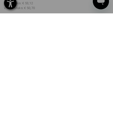
v.a. 5 stuks:
€ 53,12
v.a. 20 stuks:
€ 50,70
Levertijd ca. 3-5 werkdagen
KLEUR
MAAT
44
kiezen
kiezen
zwart
Kwantumkorting
v.a. 1 stuk
v.a. 5 stuks
v.a. 20 stuks
Besparingen:
Besparingen:
Besparingen:
0
%/
stuk
6
%/
stuks
11
%/
stuks
stuk