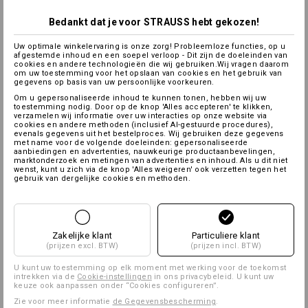
Bedankt dat je voor STRAUSS hebt gekozen!
Uw optimale winkelervaring is onze zorg! Probleemloze functies, op u
afgestemde inhoud en een soepel verloop - Dit zijn de doeleinden van
cookies en andere technologieën die wij gebruiken.Wij vragen daarom
om uw toestemming voor het opslaan van cookies en het gebruik van
gegevens op basis van uw persoonlijke voorkeuren.
Om u gepersonaliseerde inhoud te kunnen tonen, hebben wij uw
toestemming nodig. Door op de knop 'Alles accepteren' te klikken,
verzamelen wij informatie over uw interacties op onze website via
cookies en andere methoden (inclusief AI-gestuurde procedures),
evenals gegevens uit het bestelproces. Wij gebruiken deze gegevens
met name voor de volgende doeleinden: gepersonaliseerde
aanbiedingen en advertenties, nauwkeurige productaanbevelingen,
marktonderzoek en metingen van advertenties en inhoud. Als u dit niet
wenst, kunt u zich via de knop 'Alles weigeren' ook verzetten tegen het
gebruik van dergelijke cookies en methoden.
Zakelijke klant
Particuliere klant
(prijzen excl. BTW)
(prijzen incl. BTW)
U kunt uw toestemming op elk moment met werking voor de toekomst
intrekken via de
Cookie-instellingen
in ons privacybeleid. U kunt uw
keuze ook aanpassen onder “Cookies configureren”.
Zie voor meer informatie
de Gegevensbescherming
.