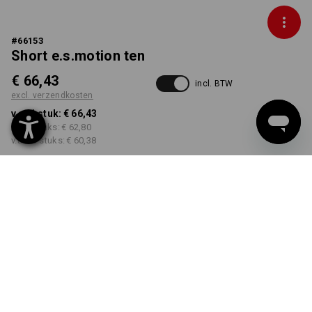
#
66153
Short e.s.motion ten
€ 66,43
incl. BTW
excl. verzendkosten
v.a. 1 stuk:
€ 66,43
v.a. 3 stuks:
€ 62,80
v.a. 10 stuks:
€ 60,38
Levertijd ca. 3-5 werkdagen
KLEUR
MAAT
44
kiezen
kiezen
leisteenblauw
Kwantumkorting