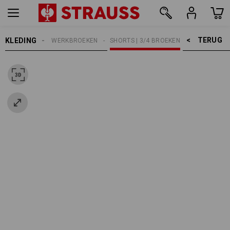
TERUG    >
KLEDING
HEREN
WERKBROEKEN
SHORTS | 3/4 BROEKEN