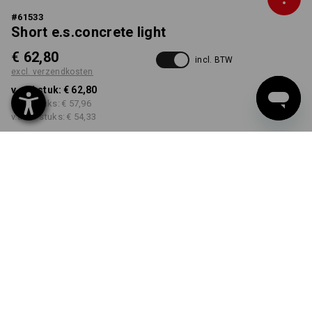
#
61533
Short e.s.concrete light
€ 62,80
incl. BTW
excl. verzendkosten
v.a. 1 stuk:
€ 62,80
v.a. 3 stuks:
€ 57,96
v.a. 10 stuks:
€ 54,33
Levertijd ca. 3-5 werkdagen
KLEUR
MAAT
46
kiezen
kiezen
moddergroen / stipa-groen
Kwantumkorting
v.a. 1 stuk
v.a. 3 stuks
v.a. 10 stuks
Besparingen:
Besparingen:
Besparingen: