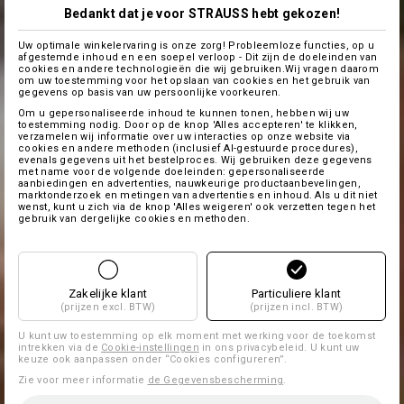
Bedankt dat je voor STRAUSS hebt gekozen!
Uw optimale winkelervaring is onze zorg! Probleemloze functies, op u
afgestemde inhoud en een soepel verloop - Dit zijn de doeleinden van
cookies en andere technologieën die wij gebruiken.Wij vragen daarom
om uw toestemming voor het opslaan van cookies en het gebruik van
gegevens op basis van uw persoonlijke voorkeuren.
Om u gepersonaliseerde inhoud te kunnen tonen, hebben wij uw
toestemming nodig. Door op de knop 'Alles accepteren' te klikken,
verzamelen wij informatie over uw interacties op onze website via
cookies en andere methoden (inclusief AI-gestuurde procedures),
evenals gegevens uit het bestelproces. Wij gebruiken deze gegevens
met name voor de volgende doeleinden: gepersonaliseerde
aanbiedingen en advertenties, nauwkeurige productaanbevelingen,
marktonderzoek en metingen van advertenties en inhoud. Als u dit niet
wenst, kunt u zich via de knop 'Alles weigeren' ook verzetten tegen het
gebruik van dergelijke cookies en methoden.
Zakelijke klant
Particuliere klant
(prijzen excl. BTW)
(prijzen incl. BTW)
U kunt uw toestemming op elk moment met werking voor de toekomst
intrekken via de
Cookie-instellingen
in ons privacybeleid. U kunt uw
keuze ook aanpassen onder “Cookies configureren”.
Zie voor meer informatie
de Gegevensbescherming
.