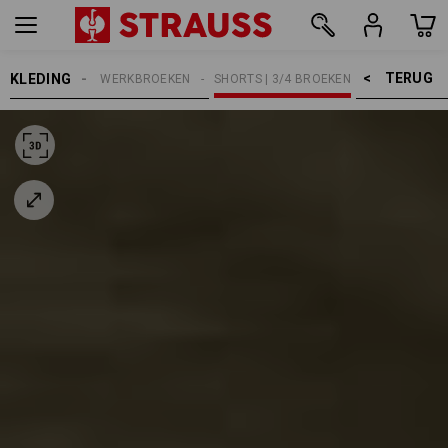
TERUG    >
KLEDING
HEREN
WERKBROEKEN
SHORTS | 3/4 BROEKEN