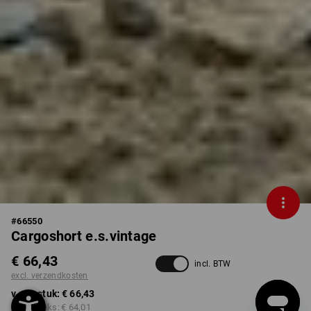
#
66550
Cargoshort e.s.vintage
€ 66,43
incl. BTW
excl. verzendkosten
v.a. 1 stuk:
€ 66,43
v.a. 3 stuks:
€ 64,01