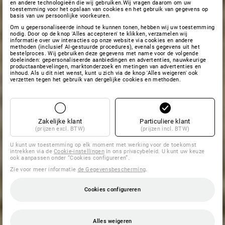
en andere technologieën die wij gebruiken.Wij vragen daarom om uw
toestemming voor het opslaan van cookies en het gebruik van gegevens op
basis van uw persoonlijke voorkeuren.
Om u gepersonaliseerde inhoud te kunnen tonen, hebben wij uw toestemming
nodig. Door op de knop 'Alles accepteren' te klikken, verzamelen wij
informatie over uw interacties op onze website via cookies en andere
methoden (inclusief AI-gestuurde procedures), evenals gegevens uit het
bestelproces. Wij gebruiken deze gegevens met name voor de volgende
doeleinden: gepersonaliseerde aanbiedingen en advertenties, nauwkeurige
productaanbevelingen, marktonderzoek en metingen van advertenties en
inhoud. Als u dit niet wenst, kunt u zich via de knop 'Alles weigeren' ook
verzetten tegen het gebruik van dergelijke cookies en methoden.
Zakelijke klant
Particuliere klant
(prijzen excl. BTW)
(prijzen incl. BTW)
U kunt uw toestemming op elk moment met werking voor de toekomst
intrekken via de
Cookie-instellingen
in ons privacybeleid. U kunt uw keuze
ook aanpassen onder “Cookies configureren”.
Zie voor meer informatie
de Gegevensbescherming
.
Cookies configureren
Alles weigeren