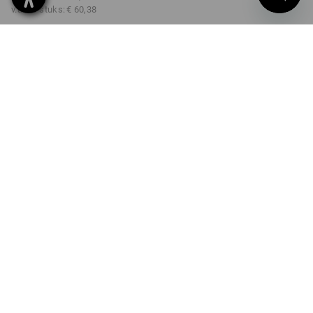
v.a. 10 stuks:
€ 60,38
Levertijd ca. 3-5 werkdagen
KLEUR
MAAT
44
kiezen
kiezen
zwart
Kwantumkorting
v.a. 1 stuk
v.a. 3 stuks
v.a. 10 stuks
Besparingen:
Besparingen:
Besparingen:
0
%/
stuk
4
%/
stuks
9
%/
stuks
stuk