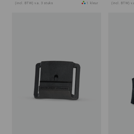
(incl. BTW) v.a. 3 stuks
1
kleur
(incl. BTW) v