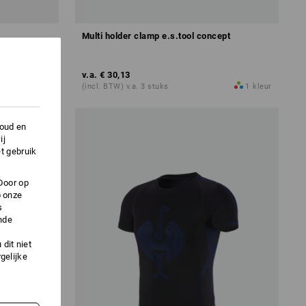
Multi holder clamp e.s.tool concept
v.a.
€ 30,13
2
kleuren
(incl. BTW) v.a. 3 stuks
1
kleur
houd en
ij
t gebruik
Door op
p onze
s
nde
dit niet
gelijke