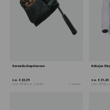
Gereedschapstassen
Koksjas Ele
v.a.
€ 22,39
v.a.
€ 31,45
(incl. BTW) v.a. 3 stuks
1
variant
(incl. BTW) v.