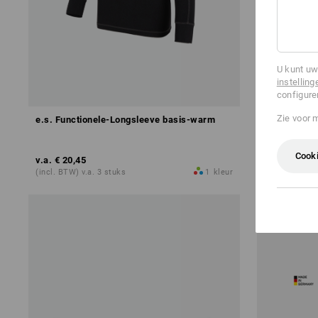
U kunt uw
instelling
configure
Zie voor 
e.s. Functionele-Longsleeve basis-warm
Multi holder
Cooki
v.a.
€ 20,45
v.a.
€ 10,77
(incl. BTW) v.a. 3 stuks
1
kleur
(incl. BTW) v.