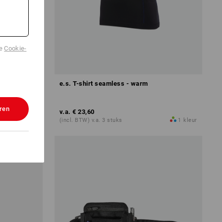
de
Cookie-
e.s. T-shirt seamless - warm
ren
v.a.
€ 23,60
1
kleur
(incl. BTW) v.a. 3 stuks
1
kleur