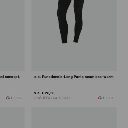
ol concept,
e.s. Functionele-Long Pants seamless-warm
v.a.
€ 26,50
1
kleur
(incl. BTW) v.a. 3 stuks
1
kleur