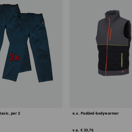
asic, per 2
e.s. Padded-bodywarmer
v.a.
€ 33,76