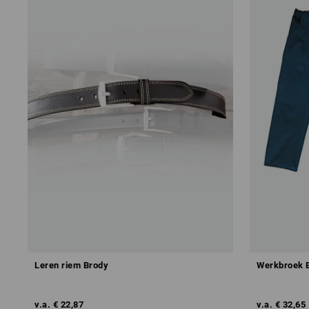
Leren riem Brody
Werkbroek B
v.a.
€ 22,87
v.a.
€ 32,65