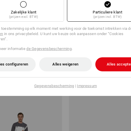
Zakelijke klant
Particuliere klant
(prijzen excl. BTW)
(prijzen incl. BTW)
 toestemming op elk moment met werking voor de toekomst intrekken via 
en
in ons privacybeleid. U kunt uw keuze ook aanpassen onder “Cookies
ren”.
meer informatie
de Gegevensbescherming
.
 pad e.s.tool concept
Koks- en bakkersbroek Kiew
es configureren
Alles weigeren
Alles accepte
v.a.
€ 18,03
a. 3 stuks
1
kleur
(incl. BTW) v.a. 20 stuks
Gegevensbescherming
|
Impressum