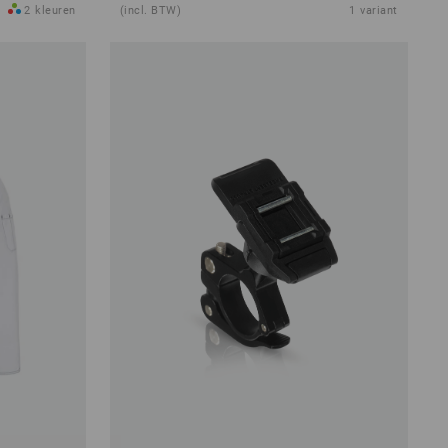
2
kleuren
(incl. BTW)
1
variant