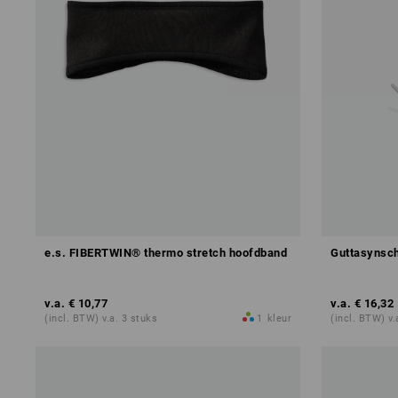
e.s. FIBERTWIN® thermo stretch hoofdband
Guttasynsch
v.a.
€ 10,77
v.a.
€ 16,32
(incl. BTW) v.a. 3 stuks
1
kleur
(incl. BTW) v.