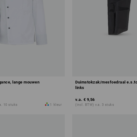
gance, lange mouwen
Duimstokzak/mesfoedraal e.s.to
links
v.a.
€ 9,56
a. 10 stuks
1
kleur
(incl. BTW) v.a. 3 stuks