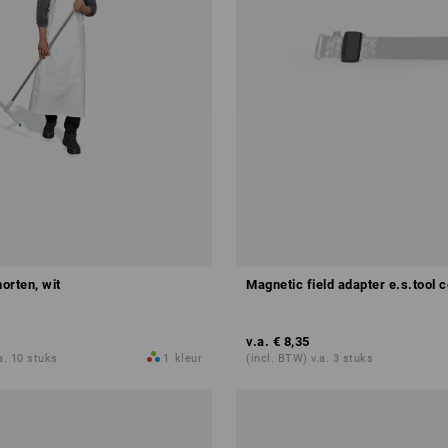
orten, wit
Magnetic field adapter e.s.tool 
v.a.
€ 8,35
a. 10 stuks
1
kleur
(incl. BTW) v.a. 3 stuks