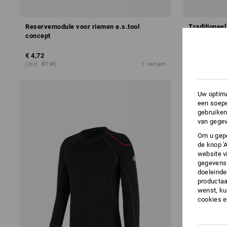
Reservemodule voor riemen e.s.tool
Traditioneel
concept
€ 4,72
v.a.
€ 43,44
(incl. BTW)
1
variant
(incl. BTW) v.
Uw optima
een soepe
gebruiken
van gegev
Om u gepe
de knop '
website v
gegevens 
doeleinde
productaa
wenst, kun
cookies 