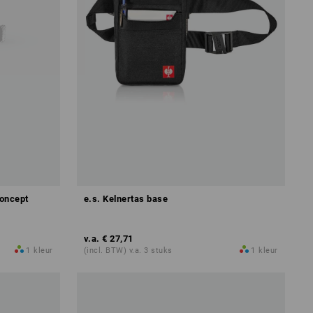
concept
e.s. Kelnertas base
v.a.
€ 27,71
1
kleur
(incl. BTW) v.a. 3 stuks
1
kleur