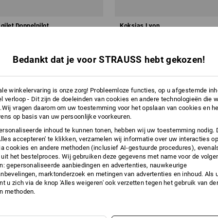
 gilet Doppelpilot
Koksjas Lyon
v.a.
€ 37,39
Bedankt dat je voor STRAUSS hebt gekozen!
a. 5 stuks
1
kleur
(incl. BTW) v.a. 10 stuks
le winkelervaring is onze zorg! Probleemloze functies, op u afgestemde in
l verloop - Dit zijn de doeleinden van cookies en andere technologieën die w
.Wij vragen daarom om uw toestemming voor het opslaan van cookies en he
ens op basis van uw persoonlijke voorkeuren.
rsonaliseerde inhoud te kunnen tonen, hebben wij uw toestemming nodig. 
Alles accepteren' te klikken, verzamelen wij informatie over uw interacties o
ia cookies en andere methoden (inclusief AI-gestuurde procedures), evenal
uit het bestelproces. Wij gebruiken deze gegevens met name voor de volge
n: gepersonaliseerde aanbiedingen en advertenties, nauwkeurige
nbevelingen, marktonderzoek en metingen van advertenties en inhoud. Als u 
t u zich via de knop 'Alles weigeren' ook verzetten tegen het gebruik van der
en methoden.