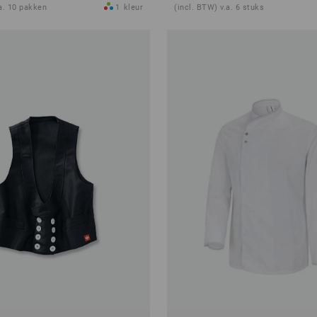
.a. 10 pakken
1
kleur
(incl. BTW) v.a. 6 stuks