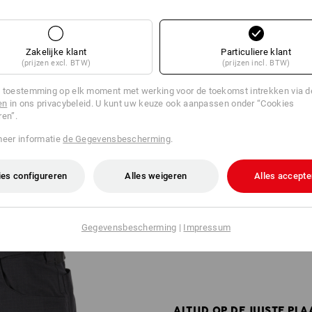
Zakelijke klant
Particuliere klant
(prijzen excl. BTW)
(prijzen incl. BTW)
VRIJ
2 HECHTVLAKKEN, 5 ZAK
 toestemming op elk moment met werking voor de toekomst intrekken via 
j belooft. Het schaakbordachtige
2 grote gereedschapstassen, vie
en
in ons privacybeleid. U kunt uw keuze ook aanpassen onder “Cookies
st. In de regel worden dikkere
beide? Welke tas draagt u het li
ren”.
 van vijf tot acht millimeter in
rechterkant? U wilt spontaan van
geïntegreerd. Voor langdurig
Geen probleem: de short e.s.too
meer informatie
de Gegevensbescherming
.
ontelbare mogelijkheden om dez
behoeften. Dit wordt mogelijk ge
waarmee de uitrusting in enkel
es configureren
Alles weigeren
Alles accepte
Gegevensbescherming
|
Impressum
ALTIJD OP DE JUISTE PLA