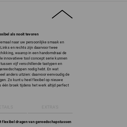
xibel als nooit tevoren
elemaal naar uw persoonlijke smaak en
 Links en rechts zijn daarvoor twee
schikking, waarop in een handomdraai de
e innovatieve tool concept serie kunnen
tussen vijf verschillende tastypen en
 gereedschappen nodig hebt. En wat
eel anders uitzien: daarvoor eenvoudig de
en. Zo kunt u heel flexibel op nieuwe
 één broek tijdens het werk altijd perfect
ETAILS
EXTRA'S
et flexibel dragen van gereedschapstassen