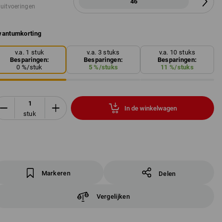
46
 uitvoeringen
antumkorting
v.a. 1 stuk
v.a. 3 stuks
v.a. 10 stuks
Besparingen:
Besparingen:
Besparingen:
0
%/
stuk
5
%/
stuks
11
%/
stuks
In de winkelwagen
stuk
Markeren
Delen
Vergelijken