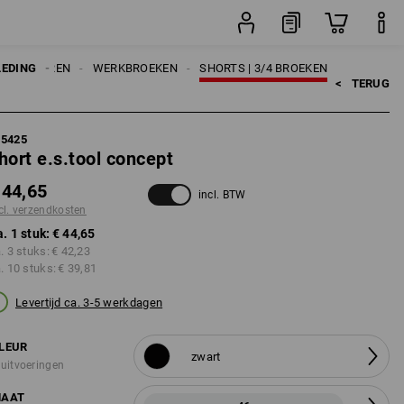
stuk
LEDING
HEREN
WERKBROEKEN
SHORTS | 3/4 BROEKEN
<   
TERUG
95425
hort e.s.tool concept
 44,65
incl. BTW
cl. verzendkosten
a. 1 stuk:
€ 44,65
a. 3 stuks:
€ 42,23
a. 10 stuks:
€ 39,81
Levertijd ca. 3-5 werkdagen
LEUR
zwart
 uitvoeringen
AAT