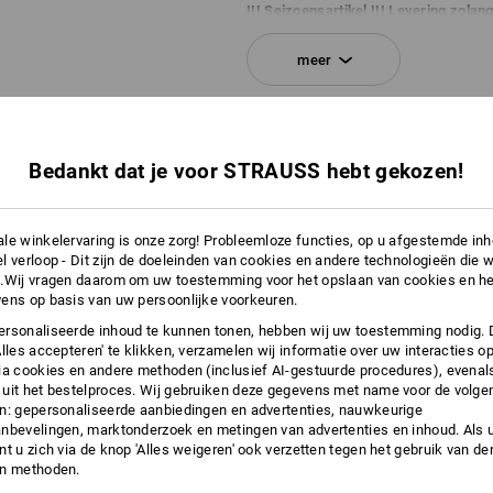
!!! Seizoensartikel !!! Levering zolang
meer
INFORMATIE
Bedankt dat je voor STRAUSS hebt gekozen!
le winkelervaring is onze zorg! Probleemloze functies, op u afgestemde in
l verloop - Dit zijn de doeleinden van cookies en andere technologieën die w
.Wij vragen daarom om uw toestemming voor het opslaan van cookies en he
ens op basis van uw persoonlijke voorkeuren.
rsonaliseerde inhoud te kunnen tonen, hebben wij uw toestemming nodig. 
Alles accepteren' te klikken, verzamelen wij informatie over uw interacties o
ia cookies en andere methoden (inclusief AI-gestuurde procedures), evenal
uit het bestelproces. Wij gebruiken deze gegevens met name voor de volge
n: gepersonaliseerde aanbiedingen en advertenties, nauwkeurige
nbevelingen, marktonderzoek en metingen van advertenties en inhoud. Als u 
t u zich via de knop 'Alles weigeren' ook verzetten tegen het gebruik van der
en methoden.