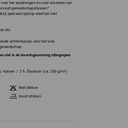
voor het aanbrengen en snel wisselen van
 concept gereedschapstassen*
kzij speciaal ripstop-weefsel met
t rits
beide achtertassen voor het snel
 gereedschap
en niet in de leveringsomvang inbegrepen
%
Katoen
/
2
%
Elastaan
(ca. 230 g/m²)
Niet bleken
Koud strijken