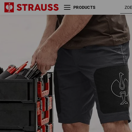
PRODUCTS
Short e.s.tool concept
zwart