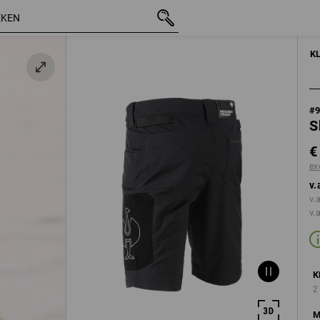
incl. BTW
€ 44,65
46
excl. verzendkosten
K
#
S
€
ex
v.
v.
v.
K
2
M