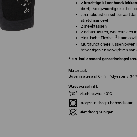
2 krachtige klittenbandvlakken
de vijf hoogwaardige e.s.tool
zeer robuust en scheurvast dan
stretchaandeel
2 steektassen
2 achtertassen, waarvan een me
®
elastische Flexbelt
-band opzij
Multifunctionele lussen boven 
bevestigen en verwijderen van
* e.s.tool concept gereedschapstass
Materiaal:
Bovenmateriaal
64
%
Polyester
/
34
Wasvoorschrift:
Machinewas 40°C
Drogen in droger behoedzaam
Niet droog reinigen