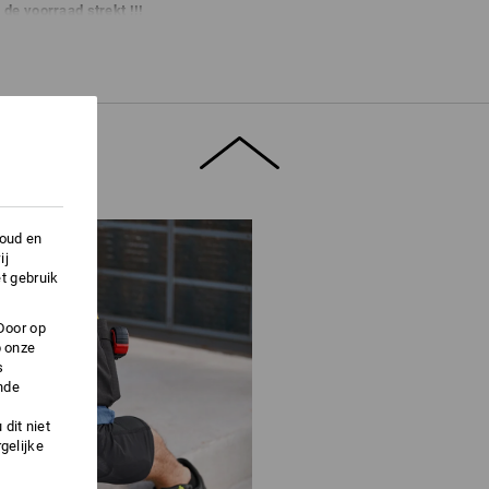
 de voorraad strekt !!!
houd en
ij
t gebruik
Door op
p onze
s
nde
dit niet
gelijke