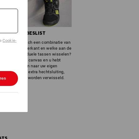
KEN- EN U BESLIST
de
Cookie-
r kleinere of toch een combinatie van
efst aan de linkerkant en welke aan de
 zijde of individuele tassen wisselen?
l concept is uw canvas en u hebt
e vorm te geven naar uw eigen
maakt door de extra hechtsluiting,
e seconden kan worden verwisseld.
ren
ATS