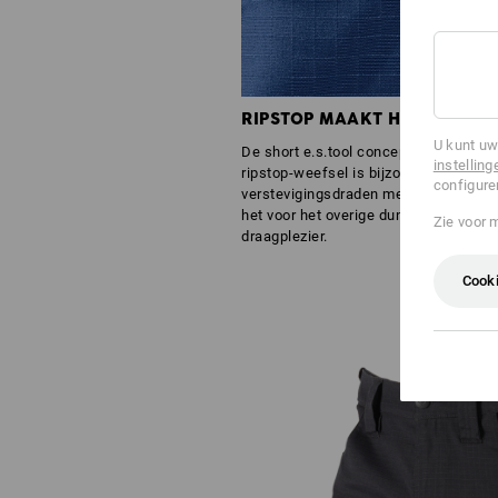
RIPSTOP MAAKT HET SCHEUR
U kunt uw
De short e.s.tool concept doet wat hi
instelling
ripstop-weefsel is bijzonder scheurva
configure
verstevigingsdraden met tussenruimten
het voor het overige dunnere weefsel 
Zie voor 
draagplezier.
Cooki