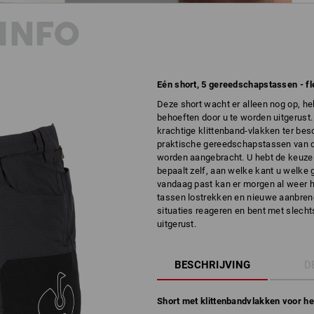
INFO
Eén short, 5 gereedschapstassen - fle
Deze short wacht er alleen nog op, h
behoeften door u te worden uitgerust.
krachtige klittenband-vlakken ter be
praktische gereedschapstassen van d
worden aangebracht. U hebt de keuze 
bepaalt zelf, aan welke kant u welke
vandaag past kan er morgen al weer h
tassen lostrekken en nieuwe aanbreng
situaties reageren en bent met slechts
uitgerust.
BESCHRIJVING
D
Short met klittenbandvlakken voor h