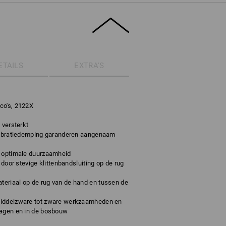
ETAILS
EXTRA'S
co's, 2122X
 versterkt
 vibratiedemping garanderen aangenaam
r optimale duurzaamheid
 door stevige klittenbandsluiting op de rug
eriaal op de rug van de hand en tussen de
middelzware tot zware werkzaamheden en
zagen en in de bosbouw