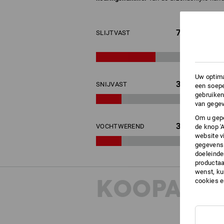
7
SLIJTVAST
Uw optima
3
SNIJVAST
een soepe
gebruiken
van gegev
Om u gepe
3
VOCHTWEREND
de knop '
website v
gegevens 
doeleinde
productaa
wenst, kun
KOOPADVI
cookies 