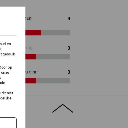
4
KOUD
houd en
3
HITTE
ij
t gebruik
Door op
3
NATGRIP
p onze
s
nde
dit niet
gelijke