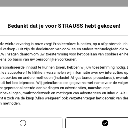
6
0
ADEMEND EFFECT
CHEMISCHE
BESCHERMING
Bedankt dat je voor STRAUSS hebt gekozen!
le winkelervaring is onze zorg! Probleemloze functies, op u afgestemde in
5
2
FIJNGEVOELIG
VET/OLIE
l verloop - Dit zijn de doeleinden van cookies en andere technologieën die w
.Wij vragen daarom om uw toestemming voor het opslaan van cookies en he
ens op basis van uw persoonlijke voorkeuren.
rsonaliseerde inhoud te kunnen tonen, hebben wij uw toestemming nodig. 
3
5
PRIKVAST
SCHEURBESTENDIG
Alles accepteren' te klikken, verzamelen wij informatie over uw interacties o
ia cookies en andere methoden (inclusief AI-gestuurde procedures), evenal
uit het bestelproces. Wij gebruiken deze gegevens met name voor de volge
n: gepersonaliseerde aanbiedingen en advertenties, nauwkeurige
nbevelingen, marktonderzoek en metingen van advertenties en inhoud. Als u 
t u zich via de knop 'Alles weigeren' ook verzetten tegen het gebruik van der
ES
en methoden.