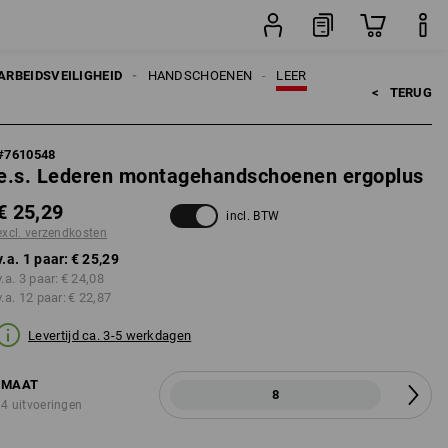
paar
ARBEIDSVEILIGHEID
HANDSCHOENEN
LEER
<   
TERUG
#
7610548
e.s. Lederen montagehandschoenen ergoplus
€ 25,29
incl. BTW
excl. verzendkosten
v.a. 1 paar:
€ 25,29
v.a. 3 paar:
€ 24,08
v.a. 12 paar:
€ 22,87
Levertijd ca. 3-5 werkdagen
MAAT
8
4 uitvoeringen