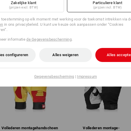
Zakelijke klant
Particuliere klant
(prijzen excl. BTW)
(prijzen incl. BTW)
EVEN VINDEN
 toestemming op elk moment met werking voor de toekomst intrekken via 
uidige artikel met de beste alternatieven
en
in ons privacybeleid. U kunt uw keuze ook aanpassen onder “Cookies
ren”.
meer informatie
de Gegevensbescherming
.
es configureren
Alles weigeren
Alles accepte
Gegevensbescherming
|
Impressum
Vollederen montagehandschoen
Vollederen montage­