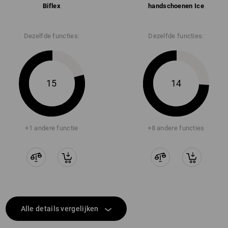
Biflex
handschoenen Ice
Dezelfde functies:
Dezelfde functies:
15
14
+1 andere functie
+8 andere functies
Alle details vergelijken