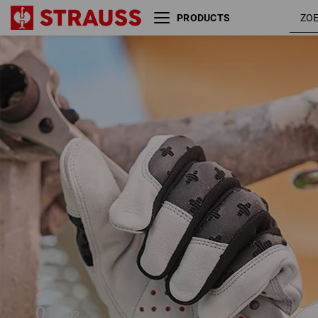
PRODUCTS
e.s. Lederen
montagehandschoenen
ergoplus
01
/
02