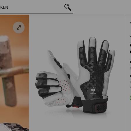
incl. BTW
€ 25,29
8
excl. verzendkosten