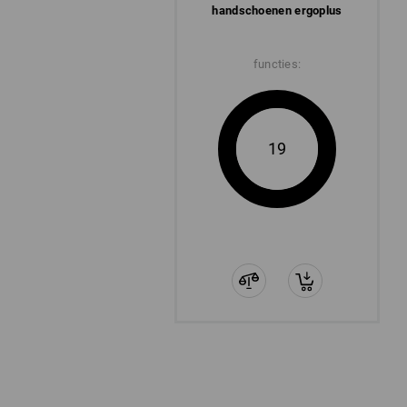
handschoenen ergoplus
functies:
19