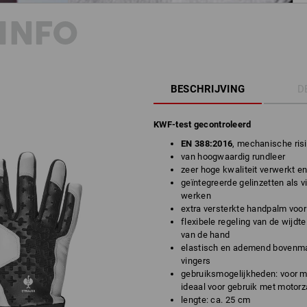
INFO
BESCHRIJVING
D
KWF-test gecontroleerd
EN 388:2016
, mechanische risi
van hoogwaardig rundleer
zeer hoge kwaliteit verwerkt en
geïntegreerde gelinzetten als
werken
extra versterkte handpalm voo
flexibele regeling van de wijdte
van de hand
elastisch en ademend bovenmat
vingers
gebruiksmogelijkheden: voor 
ideaal voor gebruik met motor
lengte: ca. 25 cm