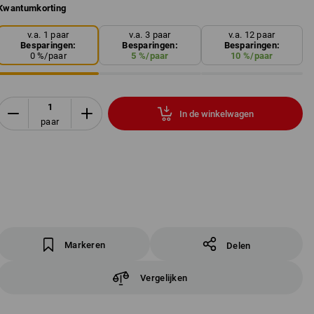
Kwantumkorting
v.a. 1 paar
v.a. 3 paar
v.a. 12 paar
Besparingen:
Besparingen:
Besparingen:
0
%/
paar
5
%/
paar
10
%/
paar
In de winkelwagen
paar
Markeren
Delen
Vergelijken