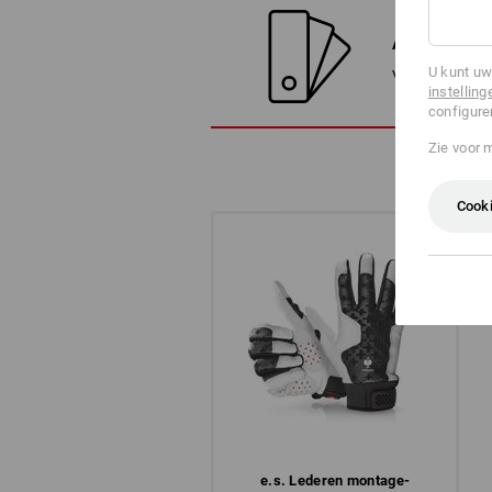
ALTERNATI
U kunt uw
Vergelijk het h
instelling
configure
Zie voor 
Cooki
e.s. Lederen montage­