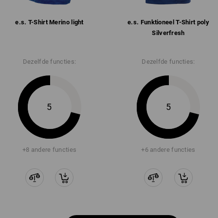
e.s. T-Shirt Merino light
e.s. Funktioneel T-Shirt poly
Silverfresh
Dezelfde functies:
Dezelfde functies:
5
5
+8 andere functies
+6 andere functies