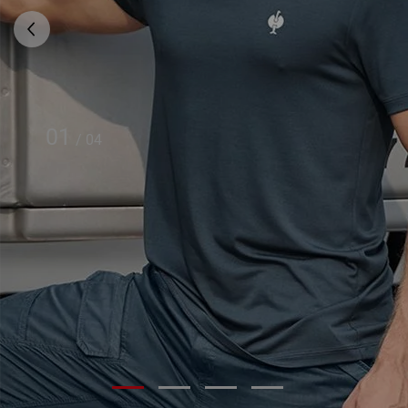
01
/
04