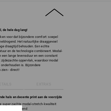
, de hele dag lang!
kken voor dat bijzondere comfort: soepel
sneldrogend. Het natuurlijke draaggevoel
lange draagtijd behouden. Een echte
atuur en de technologie combineert. Modal-
ben een lange levensduur en een constant
het zijdezachte oppervlak, waardoor modal
e onderhouden is. Bijzondere
ien - direct!
ETAILS
EXTRA'S
nde hals en decente print aan de voorzijde
e super zachte modal-stretch-kwaliteit
sch en sneldrogend