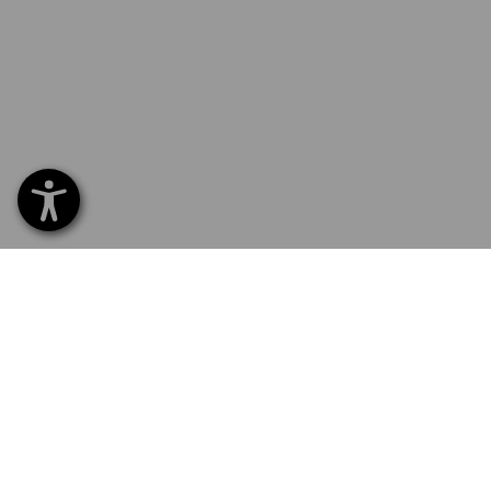
SERVICE 070 26 26 260
SERV
Home
Leveri
NEWSLETTER AANMELDING
Ruilen