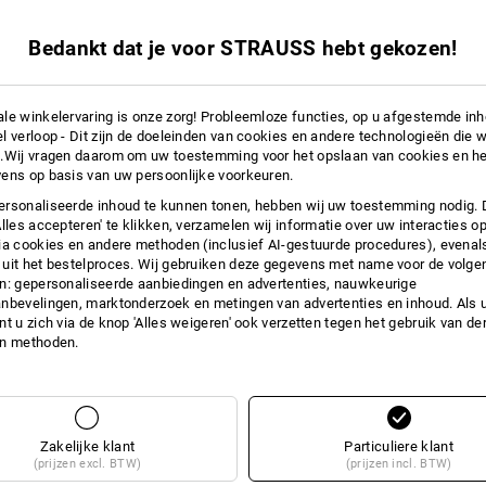
zeer hoge vochtabsorptie
kreukvrij, strijkarm en onderho
Bedankt dat je voor STRAUSS hebt gekozen!
Materiaal:
Bovenmateriaal
44
%
Modal
/
33
%
P
(ca. 180 g/m²)
le winkelervaring is onze zorg! Probleemloze functies, op u afgestemde in
l verloop - Dit zijn de doeleinden van cookies en andere technologieën die w
Wasvoorschrift:
.Wij vragen daarom om uw toestemming voor het opslaan van cookies en he
ens op basis van uw persoonlijke voorkeuren.
Machinewas 40°C
rsonaliseerde inhoud te kunnen tonen, hebben wij uw toestemming nodig. 
Drogen in droger behoedzaam
Alles accepteren' te klikken, verzamelen wij informatie over uw interacties o
Niet droog reinigen
ia cookies en andere methoden (inclusief AI-gestuurde procedures), evenal
uit het bestelproces. Wij gebruiken deze gegevens met name voor de volge
n: gepersonaliseerde aanbiedingen en advertenties, nauwkeurige
nbevelingen, marktonderzoek en metingen van advertenties en inhoud. Als u 
t u zich via de knop 'Alles weigeren' ook verzetten tegen het gebruik van der
en methoden.
ES
Zakelijke klant
Particuliere klant
(prijzen excl. BTW)
(prijzen incl. BTW)