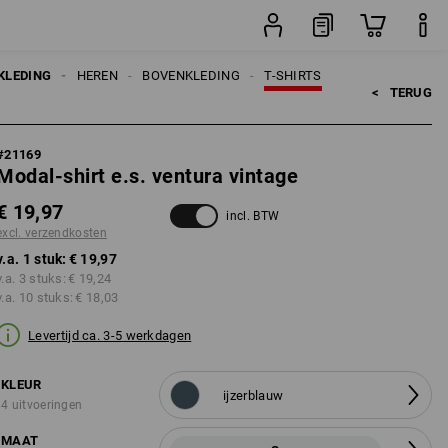
n
stuk
KLEDING
HEREN
BOVENKLEDING
T-SHIRTS
<   
TERUG
#
21169
Modal-shirt e.s. ventura vintage
€ 19,97
incl. BTW
excl. verzendkosten
v.a. 1 stuk:
€ 19,97
v.a. 3 stuks:
€ 19,24
v.a. 10 stuks:
€ 18,03
Levertijd ca. 3-5 werkdagen
KLEUR
ijzerblauw
4 uitvoeringen
MAAT