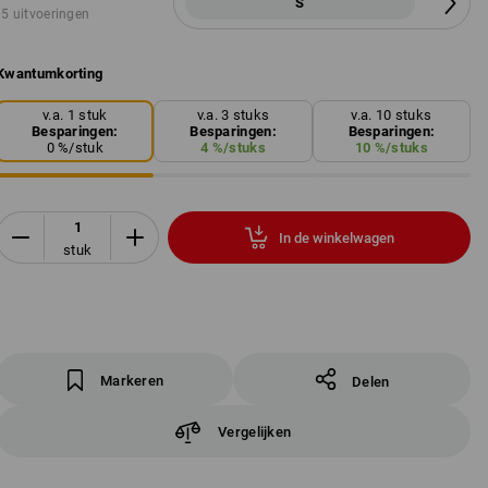
S
5 uitvoeringen
Kwantumkorting
v.a. 1 stuk
v.a. 3 stuks
v.a. 10 stuks
Besparingen:
Besparingen:
Besparingen:
0
%/
stuk
4
%/
stuks
10
%/
stuks
In de winkelwagen
stuk
Markeren
Delen
Vergelijken