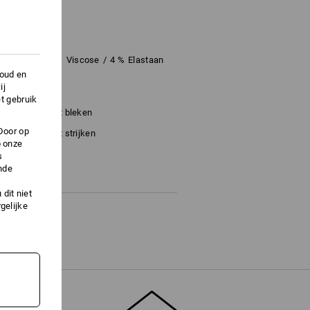
udsvriendelijk
olyester
/
19
%
Viscose
/
4
%
Elastaan
houd en
ij
t gebruik
Niet bleken
Door op
Niet strijken
p onze
s
nde
dit niet
gelijke