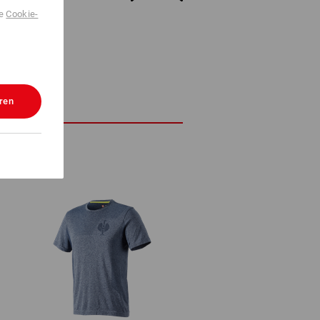
de
Cookie-
ren