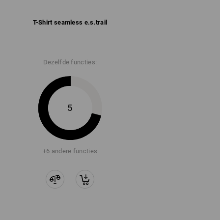
T-Shirt seamless e.s.​trail
Dezelfde functies:
5
+6 andere functies