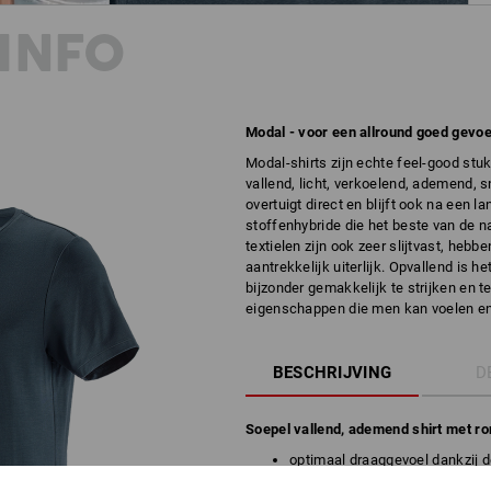
INFO
Modal - voor een allround goed gevoel
Modal-shirts zijn echte feel-good stu
vallend, licht, verkoelend, ademend, 
overtuigt direct en blijft ook na een 
stoffenhybride die het beste van de n
textielen zijn ook zeer slijtvast, heb
aantrekkelijk uiterlijk. Opvallend is 
bijzonder gemakkelijk te strijken en t
eigenschappen die men kan voelen en z
BESCHRIJVING
D
Soepel vallend, ademend shirt met ro
optimaal draaggevoel dankzij d
aangenaam verkoelend, elasti