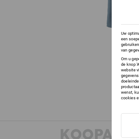
Uw optima
een soepe
gebruiken
van gegev
Om u gepe
de knop '
website v
gegevens 
doeleinde
productaa
wenst, kun
cookies 
KOOPADVI