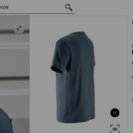
incl. BTW
€ 19,97
S
lauw
excl. verzendkoste