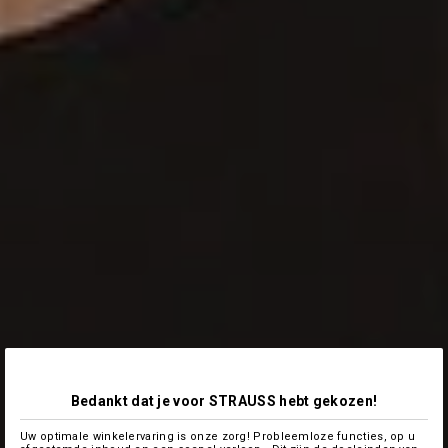
Bedankt dat je voor STRAUSS hebt gekozen!
Uw optimale winkelervaring is onze zorg! Probleemloze functies, op u