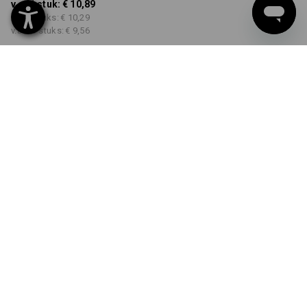
v.a. 1 stuk:
€ 10,89
v.a. 5 stuks:
€ 10,29
v.a. 30 stuks:
€ 9,56
Levertijd ca. 3-5 werkdagen
KLEUR
MAAT
S
kiezen
kiezen
zwart
Kwantumkorting
v.a. 1 stuk
v.a. 5 stuks
v.a. 30 stuks
Besparingen:
Besparingen:
Besparingen:
0
%/
stuk
6
%/
stuks
12
%/
stuks
stuk