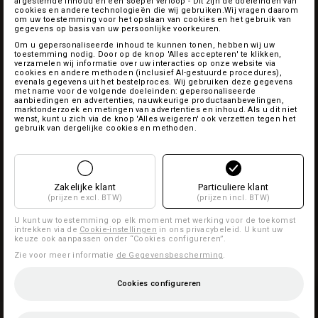
afgestemde inhoud en een soepel verloop - Dit zijn de doeleinden van
cookies en andere technologieën die wij gebruiken.Wij vragen daarom
om uw toestemming voor het opslaan van cookies en het gebruik van
gegevens op basis van uw persoonlijke voorkeuren.
Om u gepersonaliseerde inhoud te kunnen tonen, hebben wij uw
toestemming nodig. Door op de knop 'Alles accepteren' te klikken,
verzamelen wij informatie over uw interacties op onze website via
cookies en andere methoden (inclusief AI-gestuurde procedures),
evenals gegevens uit het bestelproces. Wij gebruiken deze gegevens
met name voor de volgende doeleinden: gepersonaliseerde
aanbiedingen en advertenties, nauwkeurige productaanbevelingen,
marktonderzoek en metingen van advertenties en inhoud. Als u dit niet
wenst, kunt u zich via de knop 'Alles weigeren' ook verzetten tegen het
gebruik van dergelijke cookies en methoden.
Zakelijke klant
Particuliere klant
(prijzen excl. BTW)
(prijzen incl. BTW)
U kunt uw toestemming op elk moment met werking voor de toekomst
intrekken via de
Cookie-instellingen
in ons privacybeleid. U kunt uw
keuze ook aanpassen onder “Cookies configureren”.
Zie voor meer informatie
de Gegevensbescherming
.
Cookies configureren