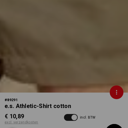
#
89291
e.s. Athletic-Shirt cotton
€ 10,89
incl. BTW
excl. verzendkosten