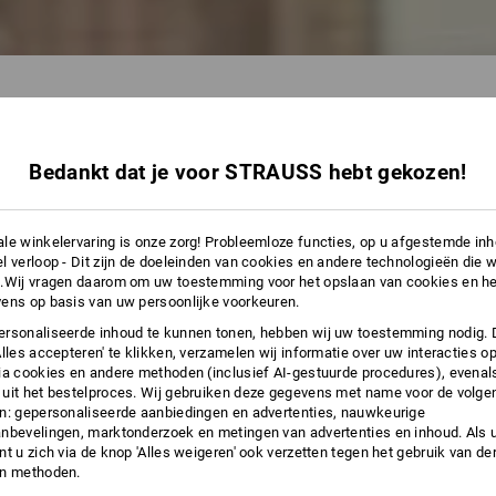
Bedankt dat je voor STRAUSS hebt gekozen!
25 Artikelen
andere Filt
le winkelervaring is onze zorg! Probleemloze functies, op u afgestemde in
l verloop - Dit zijn de doeleinden van cookies en andere technologieën die w
.Wij vragen daarom om uw toestemming voor het opslaan van cookies en he
ens op basis van uw persoonlijke voorkeuren.
rsonaliseerde inhoud te kunnen tonen, hebben wij uw toestemming nodig. 
Alles accepteren' te klikken, verzamelen wij informatie over uw interacties o
ia cookies en andere methoden (inclusief AI-gestuurde procedures), evenal
uit het bestelproces. Wij gebruiken deze gegevens met name voor de volge
n: gepersonaliseerde aanbiedingen en advertenties, nauwkeurige
nbevelingen, marktonderzoek en metingen van advertenties en inhoud. Als u 
t u zich via de knop 'Alles weigeren' ook verzetten tegen het gebruik van der
en methoden.