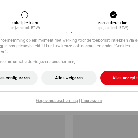
Zakelijke klant
Particuliere klant
(prijzen excl. BTW)
(prijzen incl. BTW)
 toestemming op elk moment met werking voor de toekomst intrekken via 
en
in ons privacybeleid. U kunt uw keuze ook aanpassen onder “Cookies
ren”.
meer informatie
de Gegevensbescherming
.
es configureren
Alles weigeren
Alles accepte
e.s.motion ten
Bodywarmer thermaflor e.s.dyn
v.a.
€ 67,64
Gegevensbescherming
|
Impressum
a. 10 stuks
6
kleuren
(incl. BTW) v.a. 10 stuks