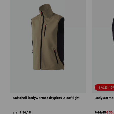
SALE -45
Softshell-bodywarmer dryplexx® softlight
Bodywarmer 
v.a.
€ 36,18
€ 66,43
€ 36