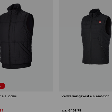
%
e.s.iconic
Verwarmingsvest e.s.ambition
,29
v.a.
€ 108,78