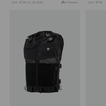
(incl. BTW) v.a. 20 stuks
8
kleuren
(incl. BTW)