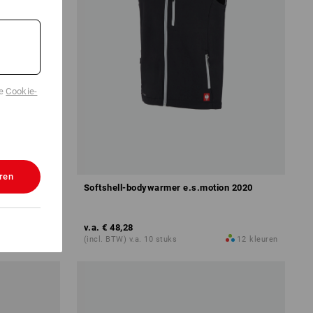
de
Cookie-
ren
ashield
Softshell-bodywarmer e.s.motion 2020
v.a.
€ 48,28
2
kleuren
(incl. BTW) v.a. 10 stuks
12
kleuren