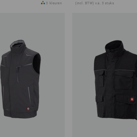
3
kleuren
(incl. BTW) v.a. 3 stuks