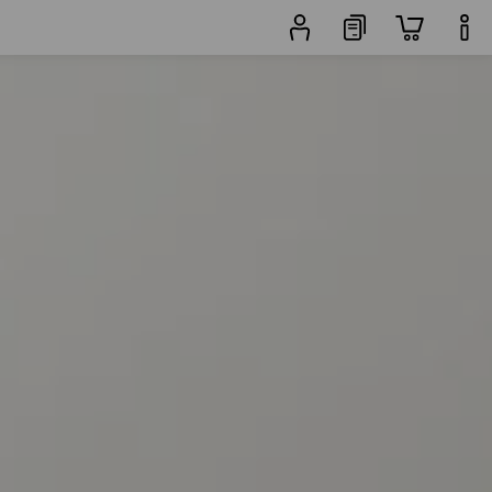
ers
Populariteit
Jackzoeker