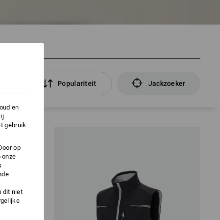
ers
Populariteit
Jackzoeker
houd en
ij
t gebruik
Door op
p onze
s
nde
dit niet
gelijke