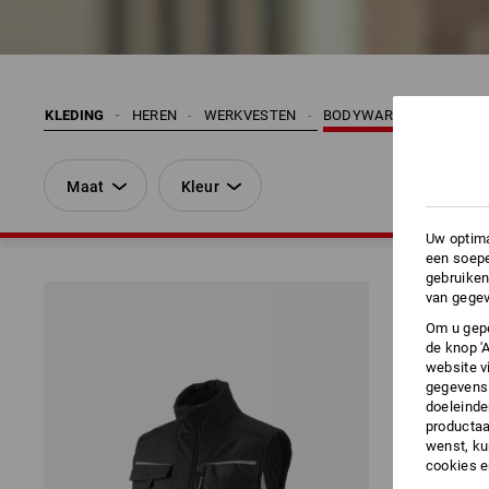
KLEDING
HEREN
WERKVESTEN
BODYWARMER
Maat
Kleur
Uw optima
een soepe
gebruiken
van gegev
Om u gepe
de knop '
website v
gegevens 
doeleinde
productaa
wenst, kun
cookies 