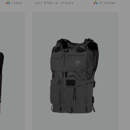
1
kleur
(incl. BTW) v.a. 10 stuks
10
kleuren