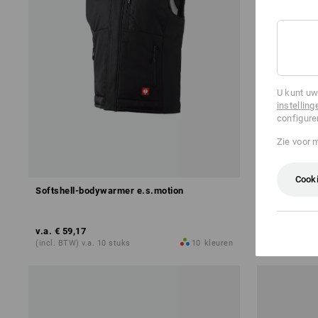
U kunt uw
instelling
configure
Zie voor 
Cooki
Softshell-bodywarmer e.s.motion
Bodywarmer 
v.a.
€ 59,17
v.a.
€ 60,38
(incl. BTW) v.a. 10 stuks
10
kleuren
(incl. BTW) v.