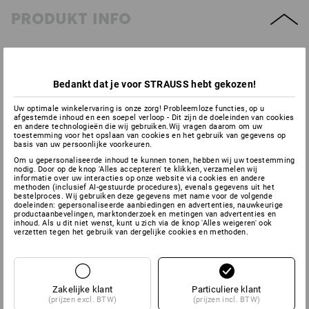
PRODUKT INFO
BESCHRIJVING
Bedankt dat je voor STRAUSS hebt gekozen!
Hoogwaardige reinigingswagen met dubbel emmerprincipe.
Hierdoor zijn schoonmaakwater en opgenomen vuil water
Uw optimale winkelervaring is onze zorg! Probleemloze functies, op u
gescheiden. De duwbeugel kan aan beide zijden worden
afgestemde inhoud en een soepel verloop - Dit zijn de doeleinden van cookies
en andere technologieën die wij gebruiken.Wij vragen daarom om uw
gemonteerd. Mophouder en ophanghaak kunnen zijdelings
toestemming voor het opslaan van cookies en het gebruik van gegevens op
ingestoken en indien nodig worden verwisseld. Het uiterst
basis van uw persoonlijke voorkeuren.
stevige en lichte kunststof frame is zeer geschikt voor
Om u gepersonaliseerde inhoud te kunnen tonen, hebben wij uw toestemming
professionele reinigingstaken.
nodig. Door op de knop 'Alles accepteren' te klikken, verzamelen wij
informatie over uw interacties op onze website via cookies en andere
methoden (inclusief AI-gestuurde procedures), evenals gegevens uit het
Uitvoering:
bestelproces. Wij gebruiken deze gegevens met name voor de volgende
doeleinden: gepersonaliseerde aanbiedingen en advertenties, nauwkeurige
Pers
productaanbevelingen, marktonderzoek en metingen van advertenties en
2 emmers à 25 l
inhoud. Als u dit niet wenst, kunt u zich via de knop 'Alles weigeren' ook
verzetten tegen het gebruik van dergelijke cookies en methoden.
Steel (verstelbaar van 80 cm tot 150 cm)
50 cm inklapbare houder met innovatieve rechtop-functie
3 vloerwisdoeken
Mophouder en ophanghaak
Zakelijke klant
Particuliere klant
(prijzen excl. BTW)
(prijzen incl. BTW)