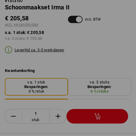
#
1513107
Schoonmaakset Irma II
€ 205,58
incl. BTW
excl. verzendkosten
v.a. 1 stuk:
€ 205,58
v.a. 3 stuks:
€ 193,48
Levertijd ca. 3-5 werkdagen
Kwantumkorting
v.a. 1 stuk
v.a. 3 stuks
Besparingen:
Besparingen:
0
%/
stuk
6
%/
stuks
stuk