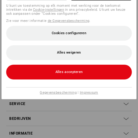
U kunt uw toestemming op elk moment met werking voor de toekomst
Informatie van de fabrikant:
SPRiNTUS GmbH | Reizenwiesen 1 |
intrekken via de
Cookie-instellingen
in ons privacybeleid. U kunt uw keuze
ook aanpassen onder “Cookies configureren”.
DE 73642 Welzheim | kontakt@sprintus.eu
Zie voor meer informatie
de Gegevensbescherming
.
Cookies configureren
Alles weigeren
Alles accepteren
SERVICE 070 26 26 260
Gegevensbescherming
|
Impressum
SERVICE
BEDRIJVEN
INFORMATIE