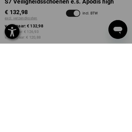
S7 Veiligheidsschoenen e.s. Apodis high
€ 132,98
incl. BTW
excl. verzendkosten
v.a. 1 paar:
€ 132,98
v.a. 5 paar:
€ 126,93
v.a. 20 paar:
€ 120,88
Levertijd ca. 3-5 werkdagen
KLEUR
MAAT
38
kiezen
zwart
Kwantumkorting
v.a. 1 paar
v.a. 5 paar
v.a. 20 paar
Besparingen:
Besparingen:
Besparingen:
0
%/
paar
5
%/
paar
9
%/
paar