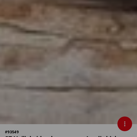
#
93549