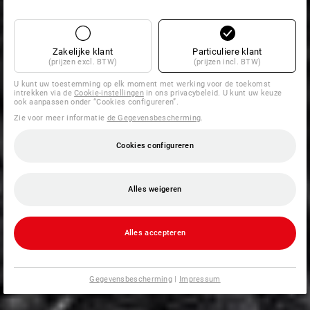
Zakelijke klant
Particuliere klant
(prijzen excl. BTW)
(prijzen incl. BTW)
U kunt uw toestemming op elk moment met werking voor de toekomst
intrekken via de
Cookie-instellingen
in ons privacybeleid. U kunt uw keuze
ook aanpassen onder “Cookies configureren”.
Zie voor meer informatie
de Gegevensbescherming
.
Cookies configureren
Alles weigeren
Alles accepteren
Gegevensbescherming
|
Impressum