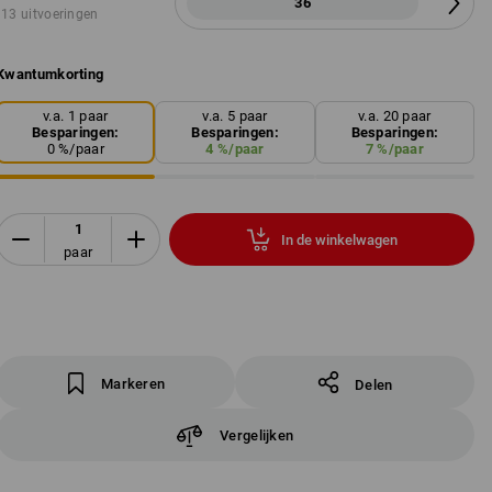
36
13 uitvoeringen
Kwantumkorting
v.a. 1 paar
v.a. 5 paar
v.a. 20 paar
Besparingen:
Besparingen:
Besparingen:
0
%/
paar
4
%/
paar
7
%/
paar
In de winkelwagen
paar
Markeren
Delen
Vergelijken