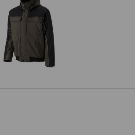
Pilotjack e.s.image