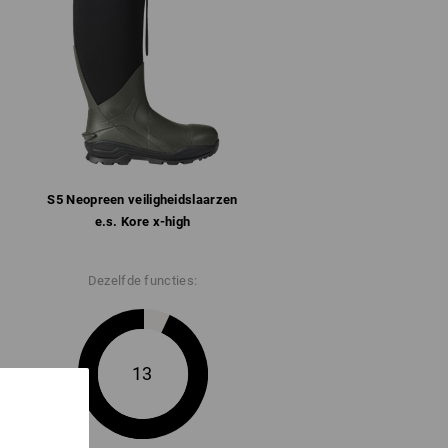
nkel en hiel
onform SR, antistatisch en
 korten tot ca. 24 cm
S5 Neopreen veiligheids­laarzen
vensblad".
e.s. Kore x-high
Dezelfde functies:
13