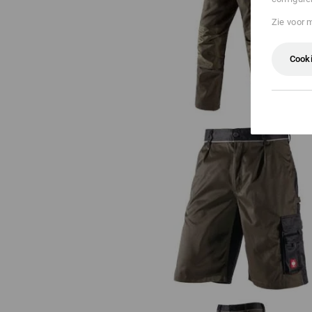
Zie voor 
Werkbroek e.s.prestige
Cooki
Short e.s.image