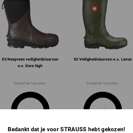
benzine en fecaliën
versterkingen bĳ scheenbeen, e
anatomisch gevormd voetbed
vuilafstotende, antislip zool c
brandstofbestendig (FO)
schachthoogte: ca. 33 cm, in te
Gewicht: ca.
1090
gram bij maat
42
S5 Neopreen veiligheids­laarzen
S5 Veiligheids­laarzen e.s. Lenus
Meer informatie is te vinden op "Gege
e.s. Kore high
Gegevensblad
Dezelfde functies:
Dezelfde functies:
14
14
Bedankt dat je voor STRAUSS hebt gekozen!