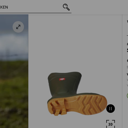
incl. BTW
€ 32,55
36
olijf
excl. verzendkosten