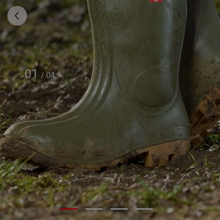
01
/
04