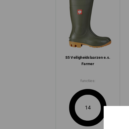
S5 Veiligheids­laarzen e.s.
Farmer
functies:
14