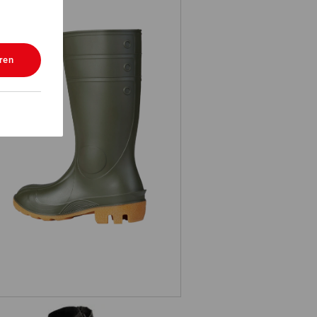
ren
5 Veiligheidslaarzen e.s. Farmer