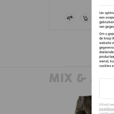
Uw optima
een soepe
gebruiken
van gegev
Om u gepe
de knop '
website v
gegevens 
doeleinde
productaa
wenst, kun
cookies 
MIX & MA
U kunt uw
instelling
configure