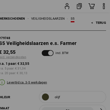
paar
WERKSCHOENEN
VEILIGHEIDSLAARZEN
S5
<   
TERUG
#
79748
S5 Veiligheidslaarzen e.s. Farmer
€ 32,55
incl. BTW
excl. verzendkosten
v.a. 1 paar:
€ 32,55
v.a. 5 paar:
€ 31,34
v.a. 20 paar:
€ 30,13
Levertijd ca. 3-5 werkdagen
KLEUR
olijf
MAAT