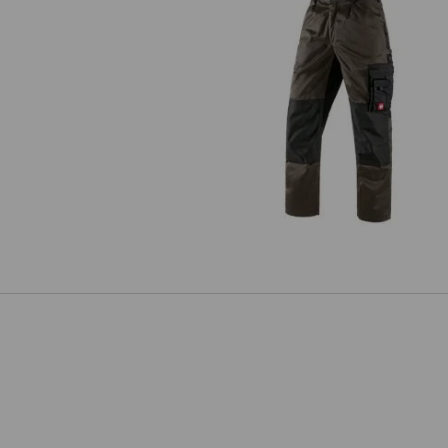
Werkbroek e.s.image