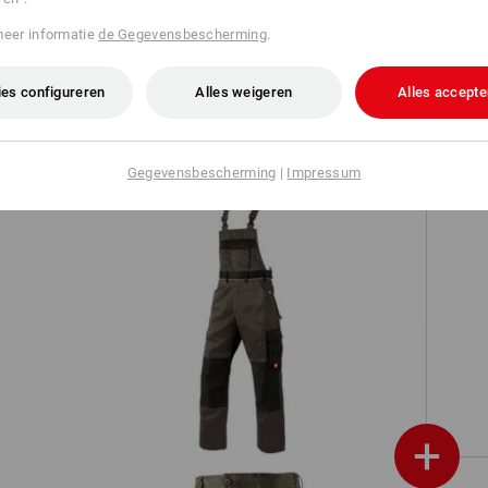
meer informatie
de Gegevensbescherming
.
Werkjack e.s.prestige
es configureren
Alles weigeren
Alles accepte
Gegevensbescherming
|
Impressum
S
Tuinbroek e.s.image
+