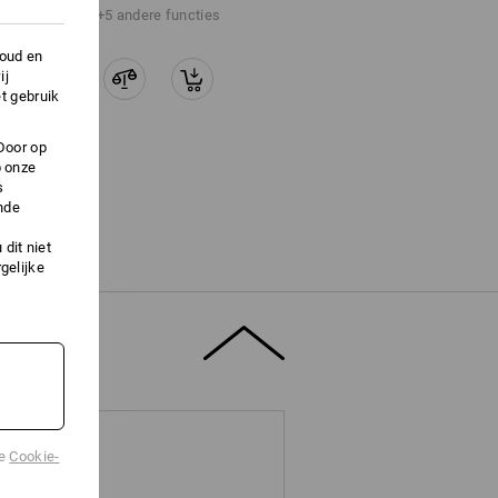
+5 andere functies
houd en
ij
t gebruik
Door op
p onze
s
nde
dit niet
gelijke
de
Cookie-