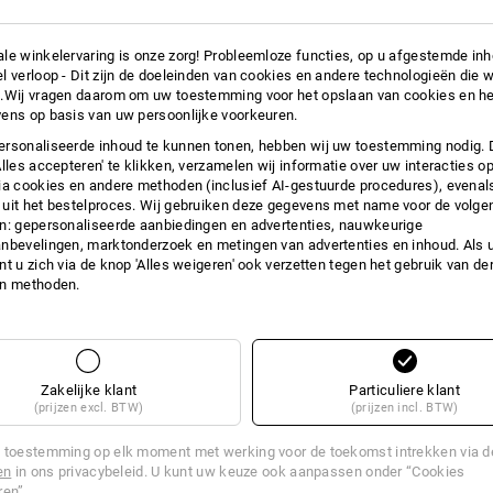
+5 andere functies
+5 andere functies
le winkelervaring is onze zorg! Probleemloze functies, op u afgestemde in
l verloop - Dit zijn de doeleinden van cookies en andere technologieën die w
.Wij vragen daarom om uw toestemming voor het opslaan van cookies en he
ens op basis van uw persoonlijke voorkeuren.
rsonaliseerde inhoud te kunnen tonen, hebben wij uw toestemming nodig. 
Alles accepteren' te klikken, verzamelen wij informatie over uw interacties o
ia cookies en andere methoden (inclusief AI-gestuurde procedures), evenal
Alle details vergelijken
uit het bestelproces. Wij gebruiken deze gegevens met name voor de volge
n: gepersonaliseerde aanbiedingen en advertenties, nauwkeurige
nbevelingen, marktonderzoek en metingen van advertenties en inhoud. Als u 
t u zich via de knop 'Alles weigeren' ook verzetten tegen het gebruik van der
en methoden.
TCH
Zakelijke klant
Particuliere klant
(prijzen excl. BTW)
(prijzen incl. BTW)
 toestemming op elk moment met werking voor de toekomst intrekken via 
en
in ons privacybeleid. U kunt uw keuze ook aanpassen onder “Cookies
ren”.