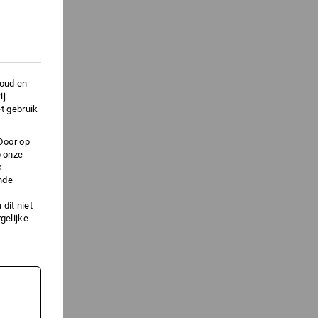
houd en
ij
t gebruik
Door op
p onze
s
nde
dit niet
gelijke