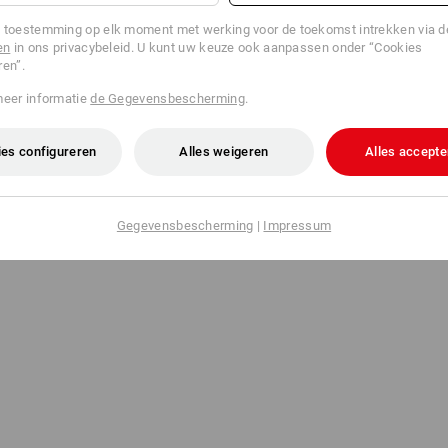
 toestemming op elk moment met werking voor de toekomst intrekken via 
en
in ons privacybeleid. U kunt uw keuze ook aanpassen onder “Cookies
ren”.
meer informatie
de Gegevensbescherming
.
es configureren
Alles weigeren
Alles accepte
Gegevensbescherming
|
Impressum