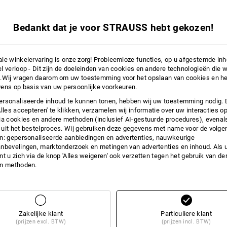
Bedankt dat je voor STRAUSS hebt gekozen!
le winkelervaring is onze zorg! Probleemloze functies, op u afgestemde in
l verloop - Dit zijn de doeleinden van cookies en andere technologieën die w
.Wij vragen daarom om uw toestemming voor het opslaan van cookies en he
ens op basis van uw persoonlijke voorkeuren.
rsonaliseerde inhoud te kunnen tonen, hebben wij uw toestemming nodig. 
Alles accepteren' te klikken, verzamelen wij informatie over uw interacties o
ia cookies en andere methoden (inclusief AI-gestuurde procedures), evenal
uit het bestelproces. Wij gebruiken deze gegevens met name voor de volge
orts Doppelpilot
n: gepersonaliseerde aanbiedingen en advertenties, nauwkeurige
nbevelingen, marktonderzoek en metingen van advertenties en inhoud. Als u 
t u zich via de knop 'Alles weigeren' ook verzetten tegen het gebruik van der
en methoden.
a. 5 stuks
1
kleur
U hebt al 2 van 2 items bekeken.
Zakelijke klant
Particuliere klant
(prijzen excl. BTW)
(prijzen incl. BTW)