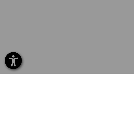
SERVICE 070 26 26 260
SERV
Home
Leveri
NEWSLETTER AANMELDING