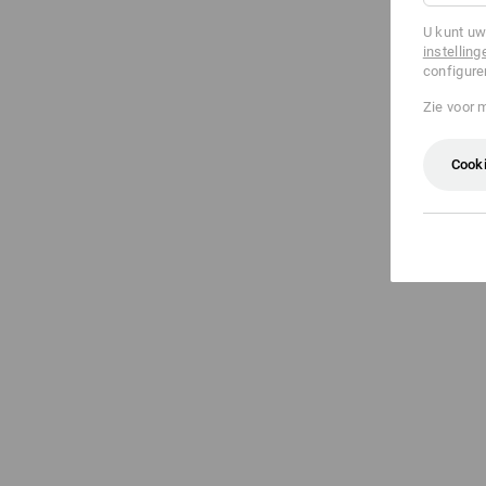
U kunt uw
instelling
configure
Zie voor 
Cooki