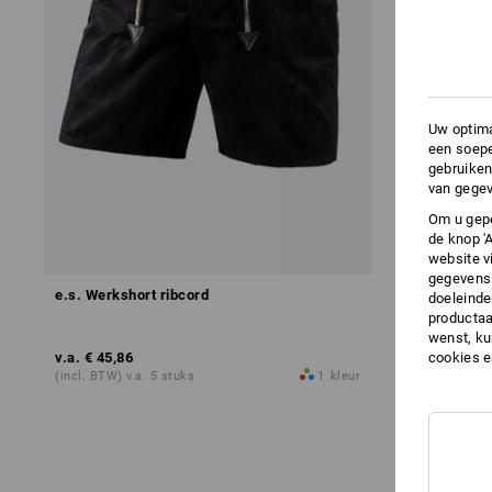
Uw optima
een soepe
gebruiken
van gegev
Om u gepe
de knop '
website v
gegevens 
e.s. Werkshort ribcord
e.s. Werksh
doeleinde
productaa
wenst, kun
v.a.
€ 45,86
v.a.
cookies 
€ 45,86
(incl. BTW) v.a. 5 stuks
1
kleur
(incl. BTW) v.