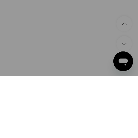
BETAALWIJZEN
iDEAL | Wero
Apple Pay