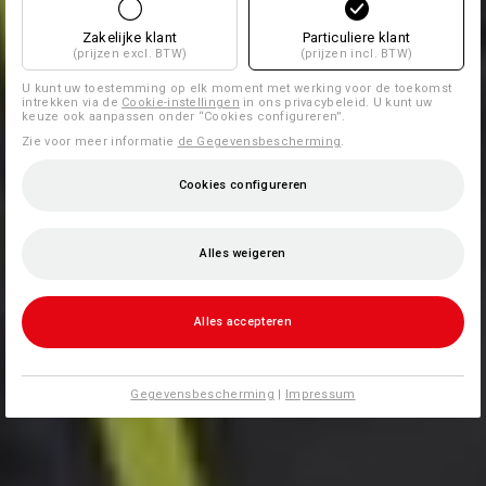
Zakelijke klant
Particuliere klant
(prijzen excl. BTW)
(prijzen incl. BTW)
U kunt uw toestemming op elk moment met werking voor de toekomst
intrekken via de
Cookie-instellingen
in ons privacybeleid. U kunt uw
keuze ook aanpassen onder “Cookies configureren”.
Zie voor meer informatie
de Gegevensbescherming
.
Cookies configureren
Alles weigeren
Alles accepteren
Gegevensbescherming
|
Impressum