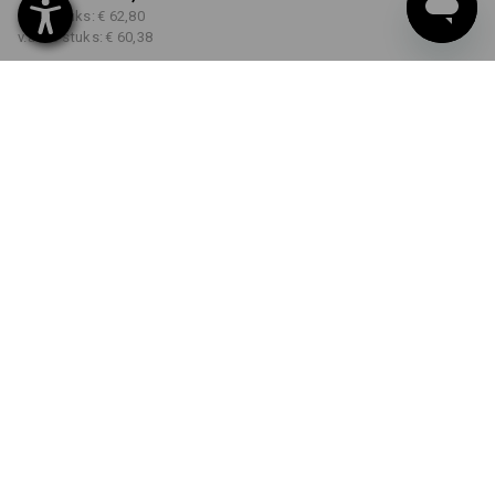
v.a. 3 stuks:
€ 62,80
v.a. 10 stuks:
€ 60,38
Levertijd ca. 3-5 werkdagen
KLEUR
MAAT
XS
kiezen
kiezen
zwart / signaalgeel /
signaaloranje
Kwantumkorting
v.a. 1 stuk
v.a. 3 stuks
v.a. 10 stuks
Besparingen:
Besparingen:
Besparingen:
0
%/
stuk
5
%/
stuks
9
%/
stuks
stuk