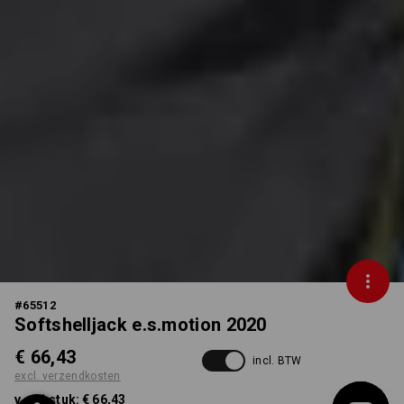
#
65512
Softshelljack e.s.motion 2020
€ 66,43
incl. BTW
excl. verzendkosten
v.a. 1 stuk:
€ 66,43