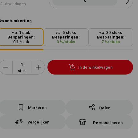
S
9 uitvoeringen
Kwantumkorting
v.a. 1 stuk
v.a. 5 stuks
v.a. 30 stuks
Besparingen:
Besparingen:
Besparingen:
0
%/
stuk
3
%/
stuks
7
%/
stuks
In de winkelwagen
stuk
Markeren
Delen
Vergelijken
Personaliseren