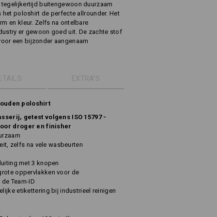
 tegelijkertijd buitengewoon duurzaam
 het poloshirt de perfecte allrounder. Het
rm en kleur. Zelfs na ontelbare
dustry er gewoon goed uit. De zachte stof
voor een bijzonder aangenaam
ETAILS
EXTRA'S
ouden poloshirt
sserij, getest volgens ISO 15797 -
oor droger en finisher
uurzaam
eit, zelfs na vele wasbeurten
luiting met 3 knopen
grote oppervlakken voor de
or de Team-ID
jke etikettering bij industrieel reinigen