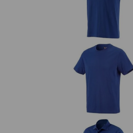
T-Shirt e.s.industry
e.s. T-Shirt cotton