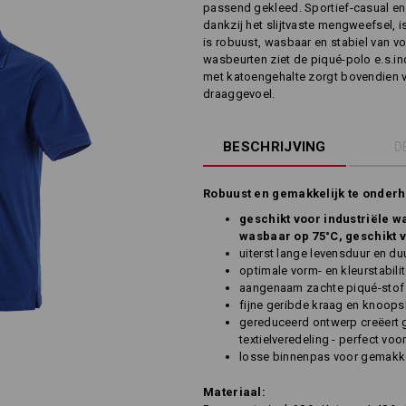
passend gekleed. Sportief-casual en
dankzij het slijtvaste mengweefsel, is
is robuust, wasbaar en stabiel van vo
wasbeurten ziet de piqué-polo e.s.in
met katoengehalte zorgt bovendien 
draaggevoel.
BESCHRIJVING
D
Robuust en gemakkelijk te onderh
geschikt voor industriële wa
wasbaar op 75°C, geschikt v
uiterst lange levensduur en d
optimale vorm- en kleurstabilit
aangenaam zachte piqué-stof
fijne geribde kraag en knoops
gereduceerd ontwerp creëert 
textielveredeling - perfect vo
losse binnenpas voor gemakkeli
Materiaal: