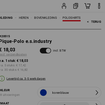
stuk
KLEDING
HEREN
BOVENKLEDING
POLOSHIRTS
<   
TERUG
#
20515
Pique-Polo e.s.industry
€ 18,03
incl. BTW
excl. verzendkosten
v.a. 1 stuk:
€ 18,03
v.a. 5 stuks:
€ 17,42
v.a. 30 stuks:
€ 16,82
Levertijd ca. 3-5 werkdagen
KLEUR
korenblauw
8 uitvoeringen
MAAT