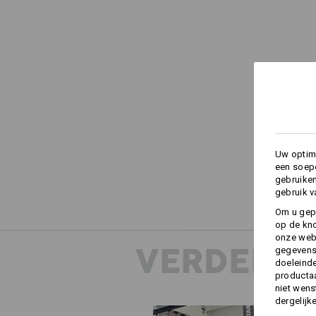
Uw optima
een soepe
gebruike
gebruik v
Om u gep
op de kno
onze webs
VERDERE 
gegevens 
doeleinde
productaa
niet wens
dergelijk