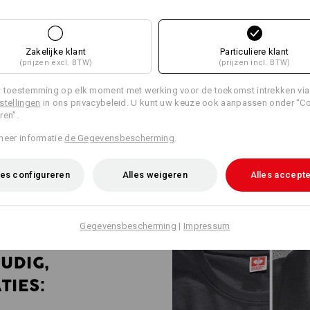
WERKKLEDING
PROFESSIONALS
Zakelijke klant
Particuliere klant
(prijzen excl. BTW)
(prijzen incl. BTW)
INDUSTRIE
 toestemming op elk moment met werking voor de toekomst intrekken via
Robuust, functioneel en tot in h
stellingen
in ons privacybeleid. U kunt uw keuze ook aanpassen onder “C
e.s.industry is het antwoord op
ren”.
industriële bedrijven. Shirts, h
allemaal gecontroleerd conform 
meer informatie
de Gegevensbescherming
.
en bewust eenvoudig gehouden.
voor bedrijfslogo's en eigen ont
iedereen – van tweemansbedrij
es configureren
Alles weigeren
Alles accept
Gegevensbescherming
|
Impressum
UDIG,
TIES: