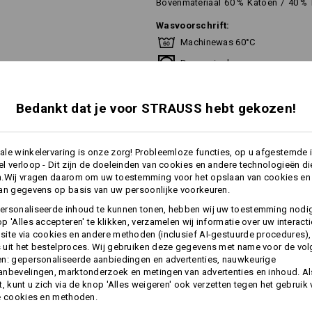
Bovenmateriaal
60
%
Katoen
/
40
%
Wasvoorschrift:
Machinewas 60°C
Drogen in droger
Niet droog reinigen
Bedankt dat je voor STRAUSS hebt gekozen!
Dit kledingstuk kan op een tempera
le winkelervaring is onze zorg! Probleemloze functies, op u afgestemde 
(industriële reiniging). Voor huisho
l verloop - Dit zijn de doeleinden van cookies en andere technologieën di
wastemperatuur van 60°C.
n.Wij vragen daarom om uw toestemming voor het opslaan van cookies en
an gegevens op basis van uw persoonlijke voorkeuren.
meer
ersonaliseerde inhoud te kunnen tonen, hebben wij uw toestemming nodi
p 'Alles accepteren' te klikken, verzamelen wij informatie over uw interact
Personalisatie:
ite via cookies en andere methoden (inclusief AI-gestuurde procedures),
INFORMATIE
uit het bestelproces. Wij gebruiken deze gegevens met name voor de vo
n: gepersonaliseerde aanbiedingen en advertenties, nauwkeurige
Zelf vormgeven
nbevelingen, marktonderzoek en metingen van advertenties en inhoud. Als
t, kunt u zich via de knop 'Alles weigeren' ook verzetten tegen het gebruik
e cookies en methoden.