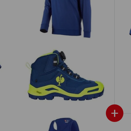
Sweatshirt e.s.industry
S3 Veiligheidsschoenen e.s. Kastra II
mid
+