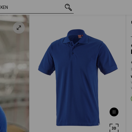
incl. BTW
€ 18,03
S
excl. verzendkosten