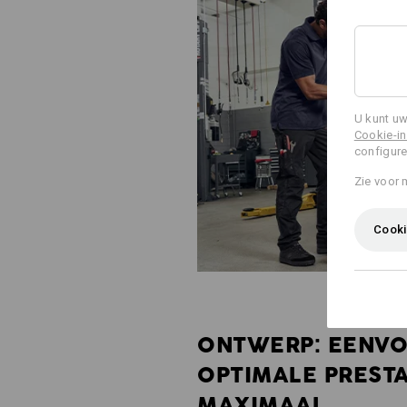
U kunt uw
Cookie-in
configure
Zie voor 
Cooki
ONTWERP: EENVO
OPTIMALE PRESTA
MAXIMAAL