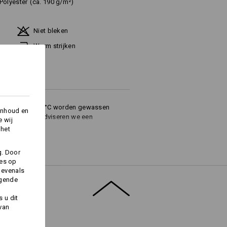
Polyester
(ca. 190 g/m²)
Niet bleken
Warm strijken
tuur van max. 75°C worden gewassen
inhoud en
udelijk wassen adviseren we een
e wij
 het
g. Door
ies op
 evenals
lgende
Logoservice
 u dit
 van