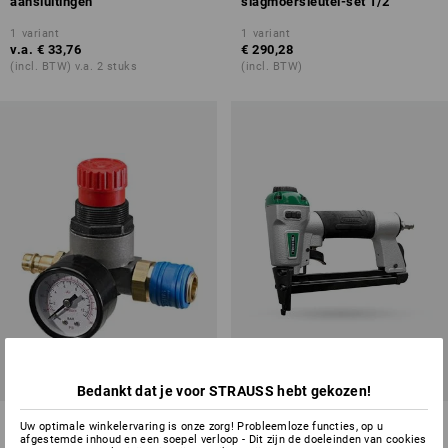
aansluitingen
slagmoersleutel-set 1/2"
1
variant
1
variant
v.a.
€ 33,76
€ 290,28
(incl. BTW) v.a. 2 stuks
(incl. BTW)
Bedankt dat je voor STRAUSS hebt gekozen!
Opzet-drukregelaar
Spijkerpistool DNPF16
Uw optimale winkelervaring is onze zorg! Probleemloze functies, op u
afgestemde inhoud en een soepel verloop - Dit zijn de doeleinden van cookies