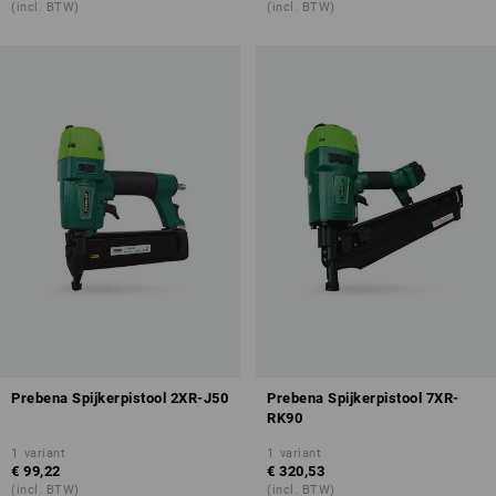
(incl. BTW)
(incl. BTW)
Prebena Spijkerpistool 2XR-J50
Prebena Spijkerpistool 7XR-
RK90
1
variant
1
variant
€ 99,22
€ 320,53
(incl. BTW)
(incl. BTW)