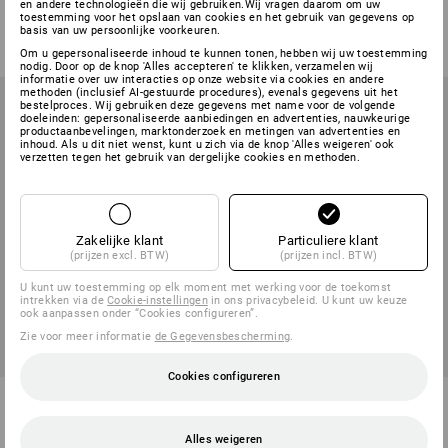
en andere technologieën die wij gebruiken.Wij vragen daarom om uw
1
variant
1
variant
toestemming voor het opslaan van cookies en het gebruik van gegevens op
€ 42,23
€ 54,33
basis van uw persoonlijke voorkeuren.
(incl. BTW)
(incl. BTW)
Om u gepersonaliseerde inhoud te kunnen tonen, hebben wij uw toestemming
nodig. Door op de knop 'Alles accepteren' te klikken, verzamelen wij
informatie over uw interacties op onze website via cookies en andere
methoden (inclusief AI-gestuurde procedures), evenals gegevens uit het
bestelproces. Wij gebruiken deze gegevens met name voor de volgende
doeleinden: gepersonaliseerde aanbiedingen en advertenties, nauwkeurige
productaanbevelingen, marktonderzoek en metingen van advertenties en
inhoud. Als u dit niet wenst, kunt u zich via de knop 'Alles weigeren' ook
verzetten tegen het gebruik van dergelijke cookies en methoden.
Zakelijke klant
Particuliere klant
(prijzen excl. BTW)
(prijzen incl. BTW)
U kunt uw toestemming op elk moment met werking voor de toekomst
intrekken via de
Cookie-instellingen
in ons privacybeleid. U kunt uw keuze
ook aanpassen onder “Cookies configureren”.
Zie voor meer informatie
de Gegevensbescherming
.
Cookies configureren
Prebena Pneumatisch
Prebena Rondkopnagel-
spijkerpistool 1XR-A16
assortiment type RK
Alles weigeren
1
variant
1
variant