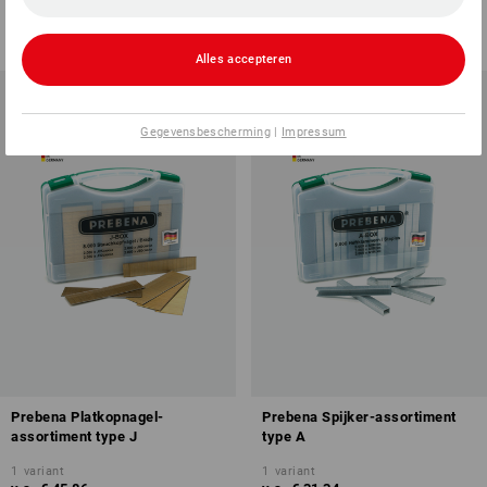
€ 78,53
v.a.
€ 51,91
(incl. BTW)
(incl. BTW) v.a. 2 boxen
Alles accepteren
Gegevensbescherming
|
Impressum
Prebena Platkopnagel-
Prebena Spijker-assortiment
assortiment type J
type A
1
variant
1
variant