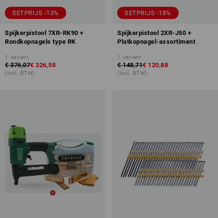
SETPRIJS -13%
SETPRIJS -18%
Spijkerpistool 7XR-RK90 +
Spijkerpistool 2XR-J50 +
Rondkopnagels type RK
Platkopnagel-assortiment
1
variant
1
variant
€ 376,07
€ 326,58
€ 148,71
€ 120,88
(incl. BTW)
(incl. BTW)