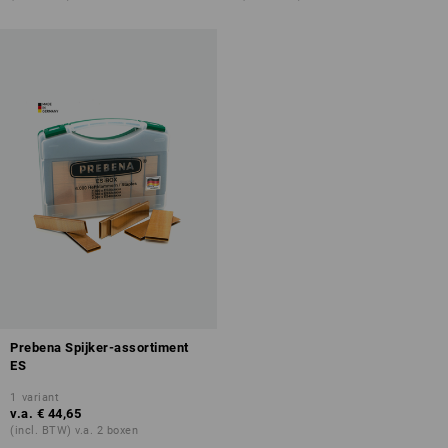
Prebena Spijker-assortiment
ES
1
variant
v.a.
€ 44,65
(incl. BTW) v.a. 2 boxen