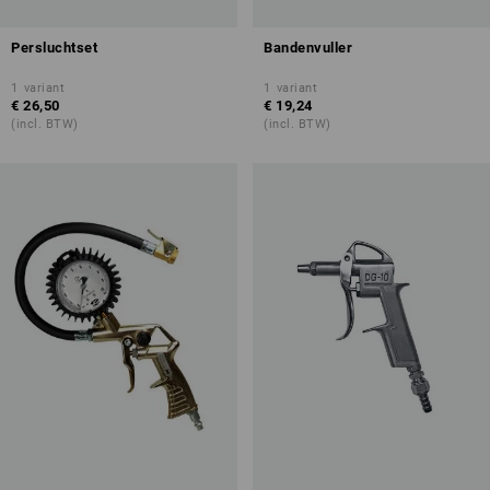
Persluchtset
Bandenvuller
1
variant
1
variant
€ 26,50
€ 19,24
(incl. BTW)
(incl. BTW)