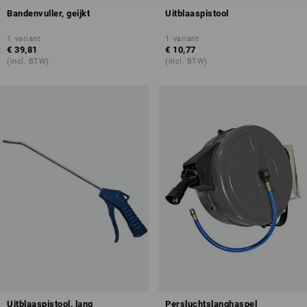
Bandenvuller, geijkt
Uitblaaspistool
1
variant
1
variant
€ 39,81
€ 10,77
(incl. BTW)
(incl. BTW)
Uitblaaspistool, lang
Persluchtslanghaspel