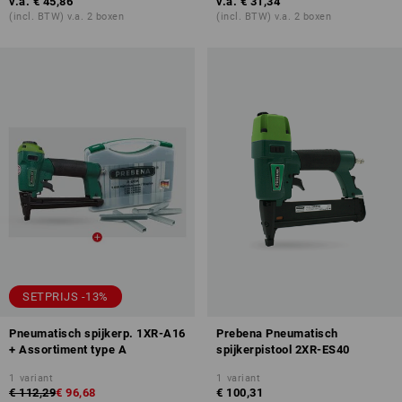
v.a.
€ 45,86
v.a.
€ 31,34
(incl. BTW) v.a. 2 boxen
(incl. BTW) v.a. 2 boxen
SETPRIJS -13%
Pneumatisch spijkerp. 1XR-A16
Prebena Pneumatisch
+ Assortiment type A
spijkerpistool 2XR-ES40
1
variant
1
variant
€ 112,29
€ 96,68
€ 100,31