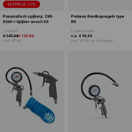
SETPRIJS -17%
Pneumatisch spijkerp. 2XR-
Prebena Rondkopnagels type
ES40 + Spijker-assort.ES
RK
1
variant
2
uitvoeringen
€ 147,38
€ 120,88
v.a.
€ 55,54
(incl. BTW)
(incl. BTW) v.a. 20 pakken