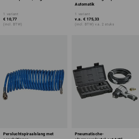
Automatik
1
variant
1
variant
€ 10,77
v.a.
€ 175,33
(incl. BTW)
(incl. BTW) v.a. 2 stuks
Persluchtspiraalslang met
Pneumatische-