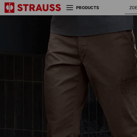
PRODUCTS
e.s. Werkbroek Chino, heren
kastanj