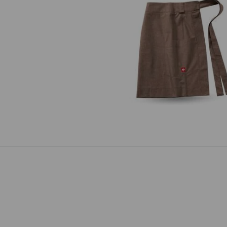
Voorbindschorten e.s.fusion, he