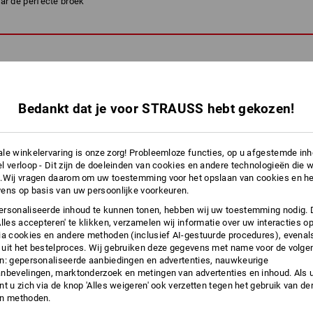
ar de perfecte broek
Bedankt dat je voor STRAUSS hebt gekozen!
le winkelervaring is onze zorg! Probleemloze functies, op u afgestemde in
l verloop - Dit zijn de doeleinden van cookies en andere technologieën die w
.Wij vragen daarom om uw toestemming voor het opslaan van cookies en he
ens op basis van uw persoonlijke voorkeuren.
rsonaliseerde inhoud te kunnen tonen, hebben wij uw toestemming nodig. 
Alles accepteren' te klikken, verzamelen wij informatie over uw interacties o
ia cookies en andere methoden (inclusief AI-gestuurde procedures), evenal
uit het bestelproces. Wij gebruiken deze gegevens met name voor de volge
n: gepersonaliseerde aanbiedingen en advertenties, nauwkeurige
nbevelingen, marktonderzoek en metingen van advertenties en inhoud. Als u 
t u zich via de knop 'Alles weigeren' ook verzetten tegen het gebruik van der
APPEN
NAAR DE
en methoden.