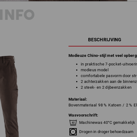
INFO
BESCHRIJVING
Modieuze Chino-stijl met veel opberg
in praktische 7-pocket-uitvoeri
modieus model
comfortabele pasvorm door st
2 achterzakken aan de binnenz
2 steek- en 2 dijbeenzakken
Materiaal:
Bovenmateriaal
98
%
Katoen
/
2
%
E
Wasvoorschrift:
Machinewas 40°C gemakkelijk
Drogen in droger behoedzaam