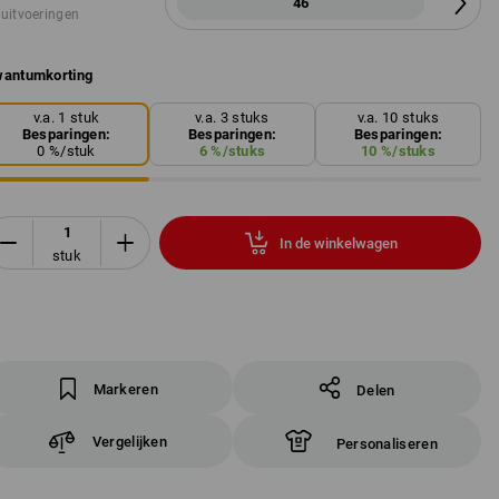
46
 uitvoeringen
antumkorting
v.a. 1 stuk
v.a. 3 stuks
v.a. 10 stuks
Besparingen:
Besparingen:
Besparingen:
0
%/
stuk
6
%/
stuks
10
%/
stuks
In de winkelwagen
stuk
Markeren
Delen
Vergelijken
Personaliseren