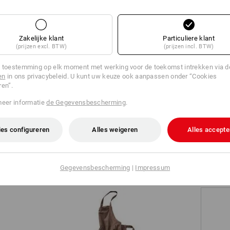
CTE
BROEK
aar de perfecte werkbroek? Vertel ons
Zakelijke klant
Particuliere klant
 eisen. De broekzoeker bepaalt dan uw
(prijzen excl. BTW)
(prijzen incl. BTW)
esultaten.
 toestemming op elk moment met werking voor de toekomst intrekken via 
en
in ons privacybeleid. U kunt uw keuze ook aanpassen onder “Cookies
oekzoeker
ren”.
meer informatie
de Gegevensbescherming
.
es configureren
Alles weigeren
Alles accepte
TCH
Gegevensbescherming
|
Impressum