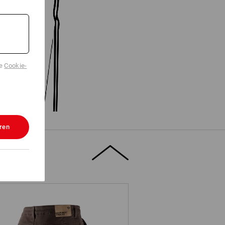
de
Cookie-
ren