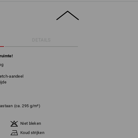
DETAILS
ruimte!
ng
retch-aandeel
ijde
lastaan
(ca. 295 g/m²)
Niet bleken
Koud strijken