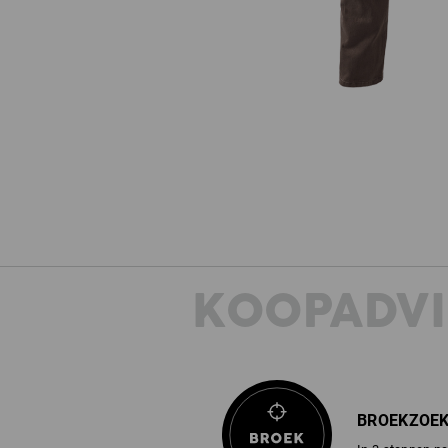
KOOPADVI
BROEKZOE