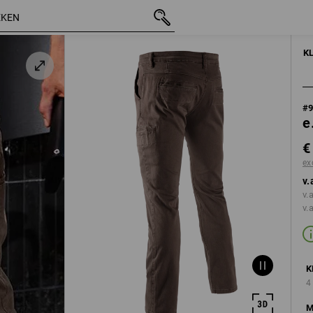
incl. BTW
€ 60,38
46
e
excl. verzendkosten
HERE
K
#
e
€
ex
v.
v.
v.
K
4
M