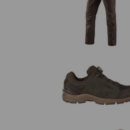
e.s. Werkbroek pocket, heren
O1 Werkschoenen e.s. Corvids II 