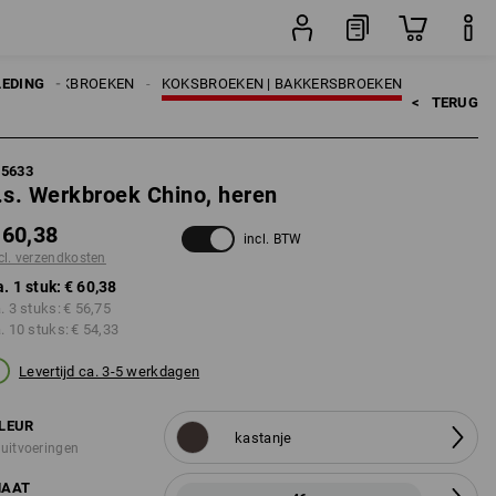
stuk
N
LEDING
WERKBROEKEN
KOKSBROEKEN | BAKKERSBROEKEN
<   
TERUG
95633
.s. Werkbroek Chino, heren
 60,38
incl. BTW
cl. verzendkosten
a. 1 stuk:
€ 60,38
a. 3 stuks:
€ 56,75
a. 10 stuks:
€ 54,33
Levertijd ca. 3-5 werkdagen
LEUR
kastanje
 uitvoeringen
AAT