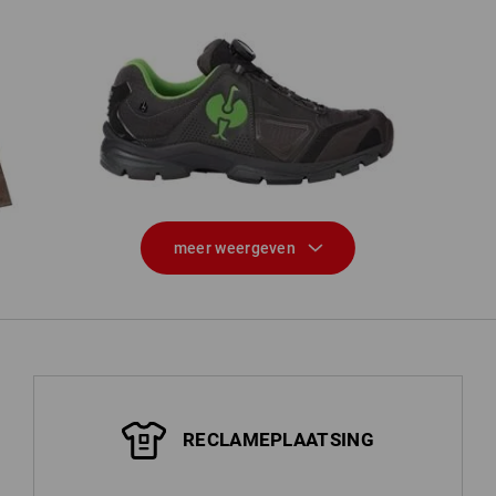
ren
O2 Werkschoenen e.s. Minkar II
Wer
meer weergeven
RECLAMEPLAATSING