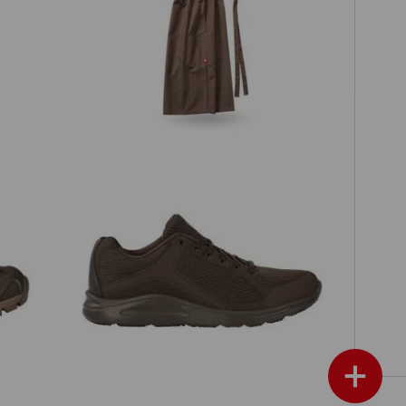
Halterschort e.s.fusion, heren
low
e.s. O1 Werkschoenen Asterope
+