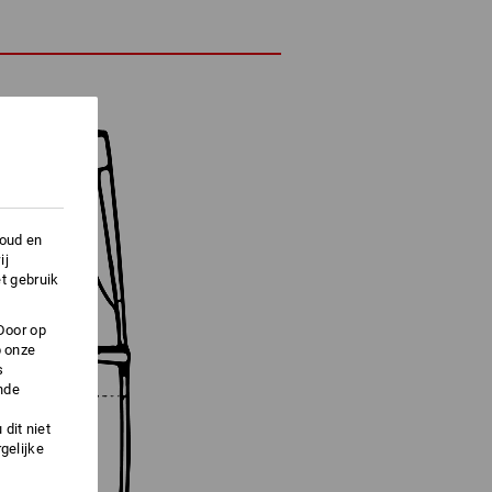
houd en
ij
t gebruik
Door op
p onze
s
nde
dit niet
gelijke