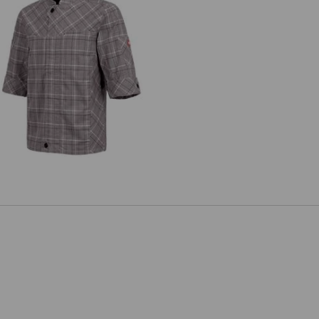
kjack korte mouw e.s.fusion, heren