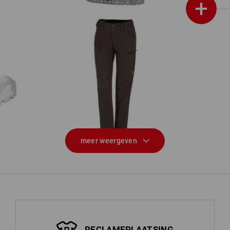
+
I
e.s. Werkbroek pocket, dames
meer weergeven
RECLAMEPLAATSING