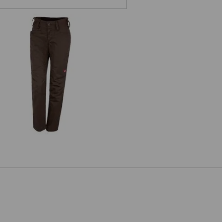
e.s. Werkbroek base, dames