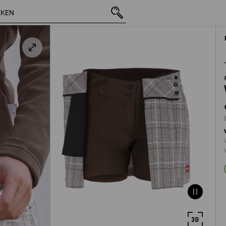
incl. BTW
€ 66,43
34
excl. verzendkosten