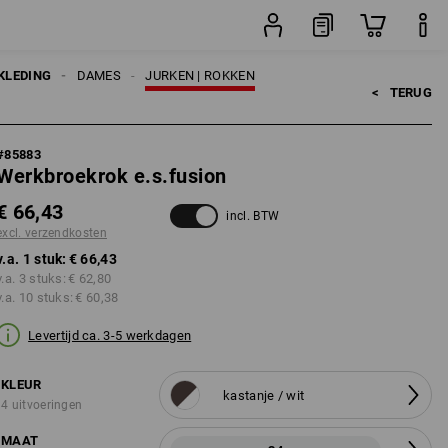
stuk
KLEDING
DAMES
JURKEN | ROKKEN
<   
TERUG
#
85883
Werkbroekrok e.s.fusion
€ 66,43
incl. BTW
excl. verzendkosten
v.a. 1 stuk:
€ 66,43
v.a. 3 stuks:
€ 62,80
v.a. 10 stuks:
€ 60,38
Levertijd ca. 3-5 werkdagen
KLEUR
kastanje / wit
4 uitvoeringen
MAAT