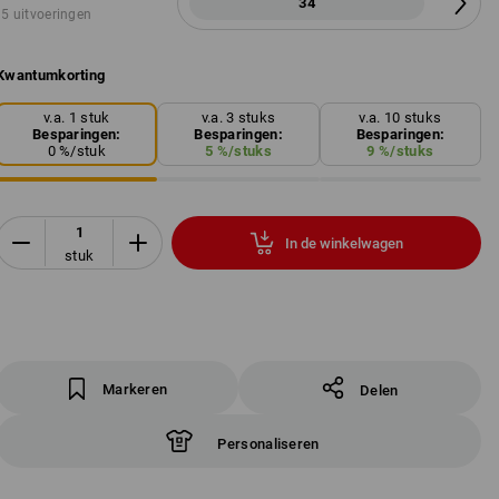
34
5 uitvoeringen
Kwantumkorting
v.a. 1 stuk
v.a. 3 stuks
v.a. 10 stuks
Besparingen:
Besparingen:
Besparingen:
0
%/
stuk
5
%/
stuks
9
%/
stuks
In de winkelwagen
stuk
Markeren
Delen
Personaliseren