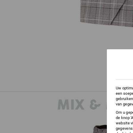
Uw optima
een soepe
MIX & MA
gebruiken
van gegev
Om u gepe
de knop '
website v
gegevens 