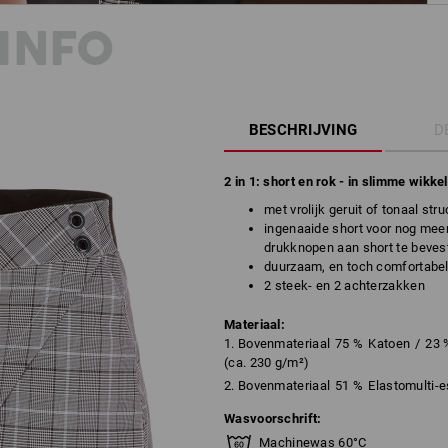
INFO
BESCHRIJVING
D
2 in 1: short en rok - in slimme wikke
met vrolijk geruit of tonaal str
ingenaaide short voor nog meer
drukknopen aan short te beves
duurzaam, en toch comfortabe
2 steek- en 2 achterzakken
Materiaal:
1. Bovenmateriaal
75
%
Katoen
/
23
(ca. 230 g/m²)
2. Bovenmateriaal
51
%
Elastomulti-e
Wasvoorschrift:
Machinewas 60°C