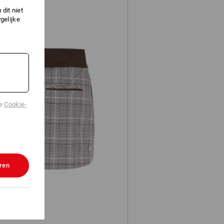
dit niet
gelijke
de
Cookie-
Werkbroekrok e.s.fusion
ren