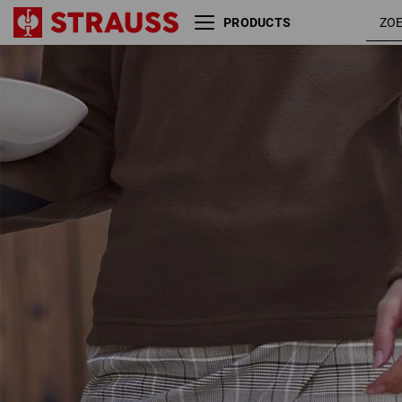
PRODUCTS
kastanje
Werkbroekrok e.s.fusion
/ wit