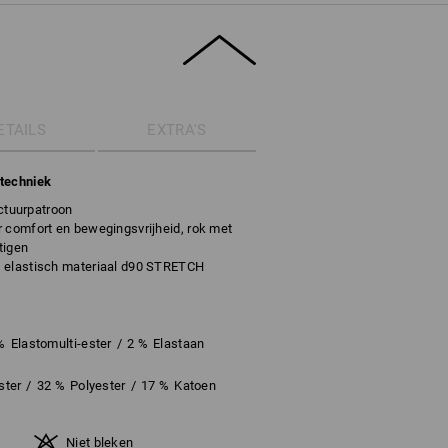
ETAILS
EXTRA'S
ltechniek
uctuurpatroon
 comfort en bewegingsvrijheid, rok met
tigen
l elastisch materiaal d90 STRETCH
%
Elastomulti-ester
/
2
%
Elastaan
ster
/
32
%
Polyester
/
17
%
Katoen
Niet bleken