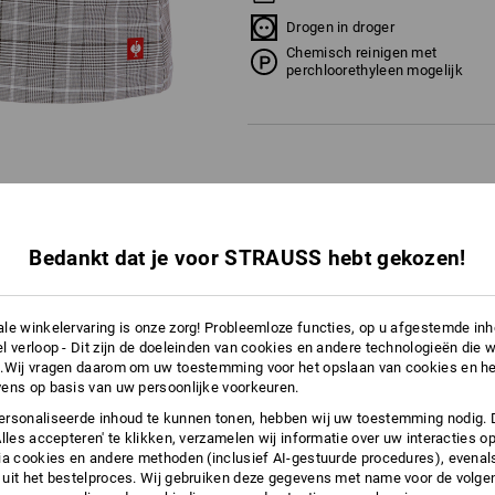
Drogen in droger
Chemisch reinigen met
perchloorethyleen mogelijk
Personalisatie:
Bedankt dat je voor STRAUSS hebt gekozen!
Logoservice
le winkelervaring is onze zorg! Probleemloze functies, op u afgestemde in
l verloop - Dit zijn de doeleinden van cookies en andere technologieën die w
TCH
.Wij vragen daarom om uw toestemming voor het opslaan van cookies en he
ens op basis van uw persoonlijke voorkeuren.
rsonaliseerde inhoud te kunnen tonen, hebben wij uw toestemming nodig. 
Alles accepteren' te klikken, verzamelen wij informatie over uw interacties o
ia cookies en andere methoden (inclusief AI-gestuurde procedures), evenal
uit het bestelproces. Wij gebruiken deze gegevens met name voor de volge