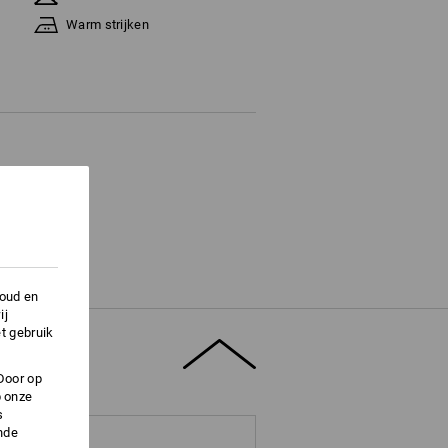
Warm strijken
houd en
ij
t gebruik
Door op
p onze
s
nde