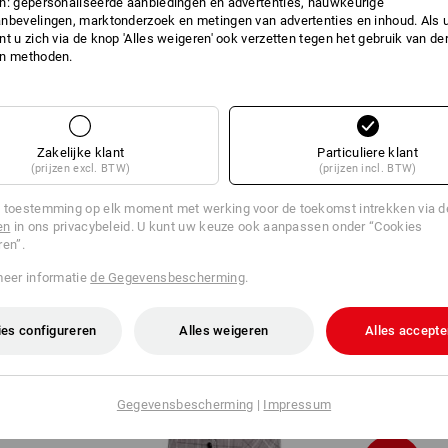
n: gepersonaliseerde aanbiedingen en advertenties, nauwkeurige
nbevelingen, marktonderzoek en metingen van advertenties en inhoud. Als u 
t u zich via de knop 'Alles weigeren' ook verzetten tegen het gebruik van der
en methoden.
O1 Werkschoenen e.s. Brockton low
Zakelijke klant
Particuliere klant
(prijzen excl. BTW)
(prijzen incl. BTW)
 toestemming op elk moment met werking voor de toekomst intrekken via 
en
in ons privacybeleid. U kunt uw keuze ook aanpassen onder “Cookies
ren”.
meer informatie
de Gegevensbescherming
.
es configureren
Alles weigeren
Alles accepte
e
Werkjack 3/4-mouw e.s.fusion, dames
Gegevensbescherming
|
Impressum