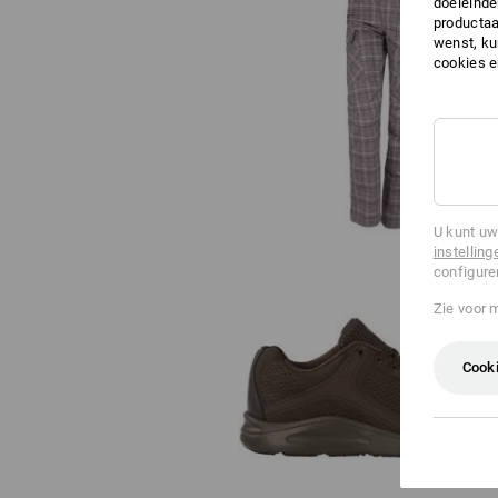
doeleinde
productaa
wenst, kun
cookies 
e.s. Werkbroek pocket, dames
U kunt uw
instelling
configure
Zie voor 
Cooki
e.s. O1 Werkschoenen Asterop