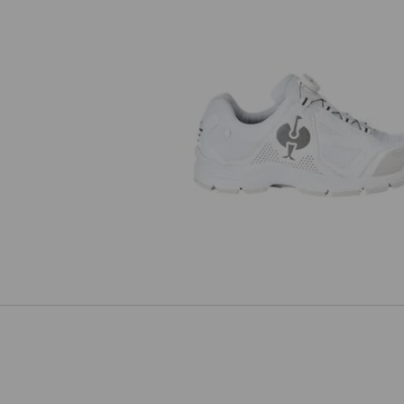
O2 Werkschoenen e.s. Minkar I