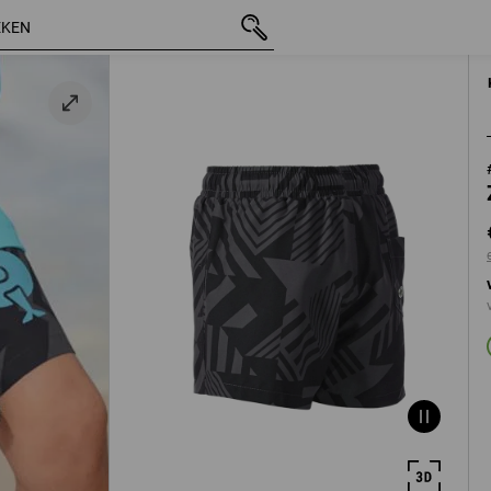
incl. BTW
€ 19,97
98/104
excl. verzendk