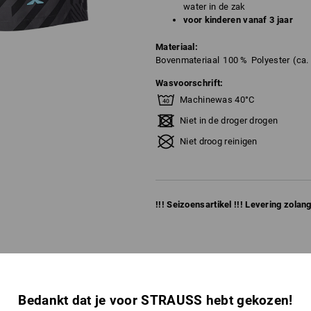
water in de zak
voor kinderen vanaf 3 jaar
Materiaal:
Bovenmateriaal
100
%
Polyester
(ca.
Wasvoorschrift:
Machinewas 40°C
Niet in de droger drogen
Niet droog reinigen
!!! Seizoensartikel !!! Levering zolang
Bedankt dat je voor STRAUSS hebt gekozen!