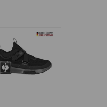
roundschoenen e.s. Shreveport low,
kinderen