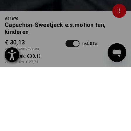
#
21670
Capuchon-Sweatjack e.s.motion ten,
kinderen
€ 30,13
incl. BTW
excl. verzendkosten
v.a. 1 stuk:
€ 30,13
v.a. 3 stuks:
€ 27,71
Levertijd ca. 3-5 werkdagen
KLEUR
MAAT
98/104
kiezen
kiezen
oxidezwart vintage
Kwantumkorting