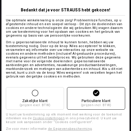
Bedankt dat je voor STRAUSS hebt gekozen!
Uw optimale winkelervaring is onze zorg! Probleemloze functies, op u
afgestemde inhoud en een soepel verloop - Dit zijn de doeleinden van
cookies en andere technologieën die wij gebruiken.Wij vragen daarom
om uw toestemming voor het opslaan van cookies en het gebruik van
gegevens op basis van uw persoonlijke voorkeuren.
Om u gepersonaliseerde inhoud te kunnen tonen, hebben wij uw
toestemming nodig. Door op de knop 'Alles accepteren' te klikken,
verzamelen wij informatie over uw interacties op onze website via
cookies en andere methoden (inclusief AI-gestuurde procedures),
evenals gegevens uit het bestelproces. Wij gebruiken deze gegevens
met name voor de volgende doeleinden: gepersonaliseerde
aanbiedingen en advertenties, nauwkeurige productaanbevelingen,
marktonderzoek en metingen van advertenties en inhoud. Als u dit niet
wenst, kunt u zich via de knop 'Alles weigeren' ook verzetten tegen het
gebruik van dergelijke cookies en methoden.
Zakelijke klant
Particuliere klant
(prijzen excl. BTW)
(prijzen incl. BTW)
U kunt uw toestemming op elk moment met werking voor de toekomst
intrekken via de
Cookie-instellingen
in ons privacybeleid. U kunt uw
keuze ook aanpassen onder “Cookies configureren”.
Zie voor meer informatie
de Gegevensbescherming
.