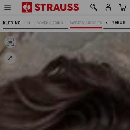
TERUG    >
KLEDING
KINDEREN
BOVENKLEDING
SWEATS | HOODIES