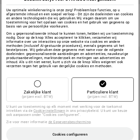
e.s. Beton-doorslijpschijf
e.s. Universele doorslijpschijf
Uw optimale winkelervaring is onze zorg! Probleemloze functies, op u
afgestemde inhoud en een soepel verloop - Dit zijn de doeleinden van cookies
diamant classic
multi, 10 p.pack
en andere technologieën die wij gebruiken.Wij vragen daarom om uw
toestemming voor het opslaan van cookies en het gebruik van gegevens op
3
uitvoeringen
2
uitvoeringen
basis van uw persoonlijke voorkeuren.
v.a.
€ 9,56
v.a.
€ 10,77
Om u gepersonaliseerde inhoud te kunnen tonen, hebben wij uw toestemming
(incl. BTW) v.a. 10 stuks
(incl. BTW) v.a. 10 blikken
nodig. Door op de knop 'Alles accepteren' te klikken, verzamelen wij
informatie over uw interacties op onze website via cookies en andere
methoden (inclusief AI-gestuurde procedures), evenals gegevens uit het
bestelproces. Wij gebruiken deze gegevens met name voor de volgende
doeleinden: gepersonaliseerde aanbiedingen en advertenties, nauwkeurige
productaanbevelingen, marktonderzoek en metingen van advertenties en
inhoud. Als u dit niet wenst, kunt u zich via de knop 'Alles weigeren' ook
verzetten tegen het gebruik van dergelijke cookies en methoden.
Zakelijke klant
Particuliere klant
(prijzen excl. BTW)
(prijzen incl. BTW)
U kunt uw toestemming op elk moment met werking voor de toekomst
intrekken via de
Cookie-instellingen
in ons privacybeleid. U kunt uw keuze
ook aanpassen onder “Cookies configureren”.
Zie voor meer informatie
de Gegevensbescherming
.
Cookies configureren