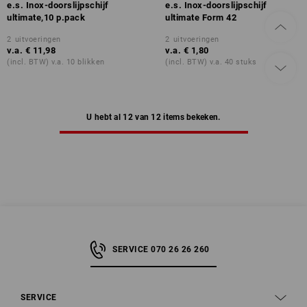
e.s. Inox-doorslijpschijf
e.s. Inox-doorslijpschijf
ultimate,10 p.pack
ultimate Form 42
2
uitvoeringen
2
uitvoeringen
v.a.
€ 11,98
v.a.
€ 1,80
(incl. BTW) v.a. 10 blikken
(incl. BTW) v.a. 40 stuks
U hebt al 12 van 12 items bekeken.
SERVICE 070 26 26 260
SERVICE