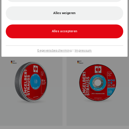
e.s. Inox-doorslijpschijf pro, 10
e.s. Speciale slijpschijf
per verp.
diamant ultimate
Alles weigeren
2
uitvoeringen
3
uitvoeringen
v.a.
€ 7,87
v.a.
€ 24,08
(incl. BTW) v.a. 10 pakken
(incl. BTW) v.a. 10 stuks
Alles accepteren
Gegevensbescherming
|
Impressum