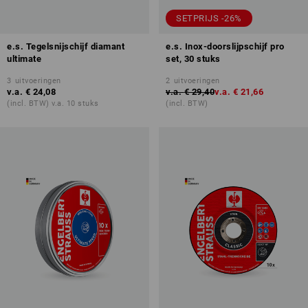
SETPRIJS -26%
e.s. Tegelsnijschijf diamant
e.s. Inox-doorslijpschijf pro
ultimate
set, 30 stuks
3
uitvoeringen
2
uitvoeringen
v.a.
€ 24,08
v.a.
€ 29,40
v.a.
€ 21,66
(incl. BTW) v.a. 10 stuks
(incl. BTW)