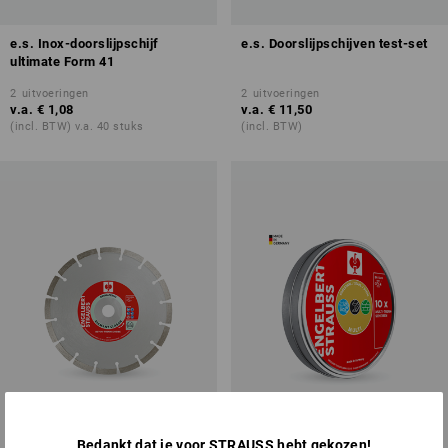
e.s. Inox-doorslijpschijf
e.s. Doorslijpschijven test-set
ultimate Form 41
2
uitvoeringen
2
uitvoeringen
v.a.
€ 1,08
v.a.
€ 11,50
(incl. BTW) v.a. 40 stuks
(incl. BTW)
Bedankt dat je voor STRAUSS hebt gekozen!