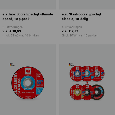
e.s.Inox doorslijpschijf ultimate
e.s. Staal-doorslijpschijf
speed, 10 p.pack
classic, 10-delig
2
uitvoeringen
4
uitvoeringen
v.a.
€ 18,03
v.a.
€ 7,87
(incl. BTW) v.a. 10 blikken
(incl. BTW) v.a. 10 pakken