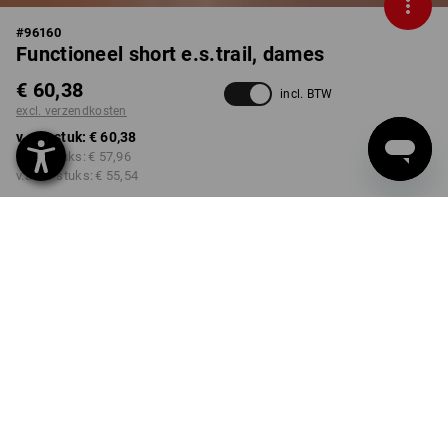
#
96160
Functioneel short e.s.trail, dames
€ 60,38
incl. BTW
excl. verzendkosten
v.a. 1 stuk:
€ 60,38
v.a. 3 stuks:
€ 57,96
v.a. 10 stuks:
€ 55,54
Levertijd ca. 3-5 werkdagen
KLEUR
MAAT
34
kiezen
kiezen
zwart
Kwantumkorting
v.a. 1 stuk
v.a. 3 stuks
v.a. 10 stuks
Besparingen:
Besparingen:
Besparingen: