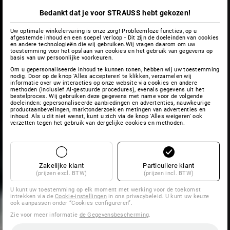
Bedankt dat je voor STRAUSS hebt gekozen!
Uw optimale winkelervaring is onze zorg! Probleemloze functies, op u
afgestemde inhoud en een soepel verloop - Dit zijn de doeleinden van cookies
en andere technologieën die wij gebruiken.Wij vragen daarom om uw
toestemming voor het opslaan van cookies en het gebruik van gegevens op
basis van uw persoonlijke voorkeuren.
Om u gepersonaliseerde inhoud te kunnen tonen, hebben wij uw toestemming
nodig. Door op de knop 'Alles accepteren' te klikken, verzamelen wij
informatie over uw interacties op onze website via cookies en andere
methoden (inclusief AI-gestuurde procedures), evenals gegevens uit het
bestelproces. Wij gebruiken deze gegevens met name voor de volgende
doeleinden: gepersonaliseerde aanbiedingen en advertenties, nauwkeurige
productaanbevelingen, marktonderzoek en metingen van advertenties en
inhoud. Als u dit niet wenst, kunt u zich via de knop 'Alles weigeren' ook
verzetten tegen het gebruik van dergelijke cookies en methoden.
Zakelijke klant
Particuliere klant
(prijzen excl. BTW)
(prijzen incl. BTW)
U kunt uw toestemming op elk moment met werking voor de toekomst
intrekken via de
Cookie-instellingen
in ons privacybeleid. U kunt uw keuze
ook aanpassen onder “Cookies configureren”.
Zie voor meer informatie
de Gegevensbescherming
.