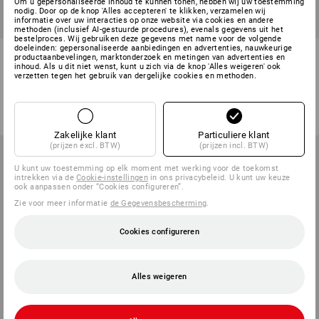
Om u gepersonaliseerde inhoud te kunnen tonen, hebben wij uw toestemming
nodig. Door op de knop 'Alles accepteren' te klikken, verzamelen wij
informatie over uw interacties op onze website via cookies en andere
methoden (inclusief AI-gestuurde procedures), evenals gegevens uit het
bestelproces. Wij gebruiken deze gegevens met name voor de volgende
doeleinden: gepersonaliseerde aanbiedingen en advertenties, nauwkeurige
e.s. Functionele-T-Shirt
e.s. Functionele-Longsleeve
productaanbevelingen, marktonderzoek en metingen van advertenties en
seamless-warm, dames
seamless-warm, dames
inhoud. Als u dit niet wenst, kunt u zich via de knop 'Alles weigeren' ook
verzetten tegen het gebruik van dergelijke cookies en methoden.
1
kleur
1
kleur
v.a.
€ 23,60
v.a.
€ 26,50
(incl. BTW) v.a. 3 stuks
(incl. BTW) v.a. 3 stuks
Zakelijke klant
Particuliere klant
(prijzen excl. BTW)
(prijzen incl. BTW)
U kunt uw toestemming op elk moment met werking voor de toekomst
intrekken via de
Cookie-instellingen
in ons privacybeleid. U kunt uw keuze
ook aanpassen onder “Cookies configureren”.
Zie voor meer informatie
de Gegevensbescherming
.
Cookies configureren
Alles weigeren