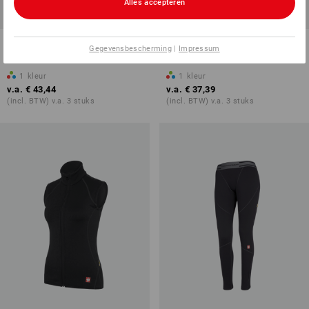
Alles accepteren
e.s. Long-Pants Merino, dames
e.s.Funct.-Schipperstrui
Gegevensbescherming
|
Impressum
thermo stretch-x-warm,da.
1
kleur
1
kleur
v.a.
€ 43,44
v.a.
€ 37,39
(incl. BTW) v.a. 3 stuks
(incl. BTW) v.a. 3 stuks