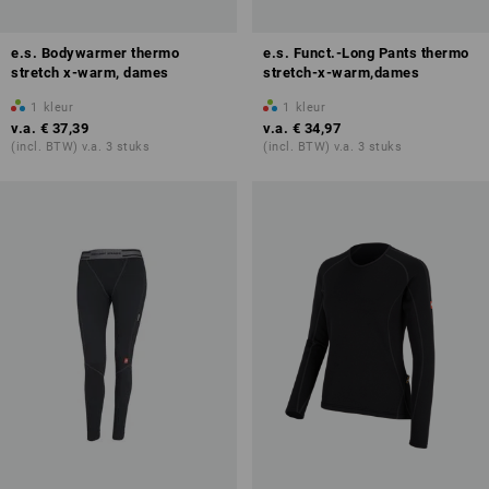
e.s. Bodywarmer thermo
e.s. Funct.-Long Pants thermo
stretch x-warm, dames
stretch-x-warm,dames
1
kleur
1
kleur
v.a.
€ 37,39
v.a.
€ 34,97
(incl. BTW) v.a. 3 stuks
(incl. BTW) v.a. 3 stuks