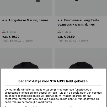
e.s. Longsleeve Merino, dames
e.s. Functionele-Long Pants
seamless - warm, dames
1
kleur
1
kleur
v.a.
€ 50,70
v.a.
€ 26,50
(incl. BTW) v.a. 3 stuks
(incl. BTW) v.a. 3 stuks
Bedankt dat je voor STRAUSS hebt gekozen!
Uw optimale winkelervaring is onze zorg! Probleemloze functies, op u
afgestemde inhoud en een soepel verloop - Dit zijn de doeleinden van cookies
en andere technologieën die wij gebruiken.Wij vragen daarom om uw
toestemming voor het opslaan van cookies en het gebruik van gegevens op
basis van uw persoonlijke voorkeuren.