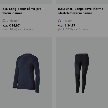
e.s. Long-boxer clima-pro –
e.s.Funct.-Longsleeve thermo
warm, dames
stretch-x-warm,dames
2
kleuren
1
kleur
v.a.
€ 34,97
v.a.
€ 34,97
(incl. BTW) v.a. 3 stuks
(incl. BTW) v.a. 3 stuks