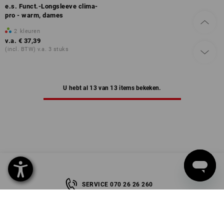
e.s. Funct.-Longsleeve clima-
pro - warm, dames
2
kleuren
v.a.
€ 37,39
(incl. BTW) v.a. 3 stuks
U hebt al 13 van 13 items bekeken.
SERVICE 070 26 26 260
SERVICE