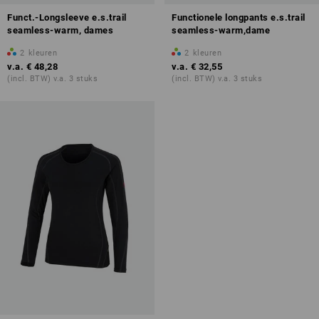
Funct.-Longsleeve e.s.trail
Functionele longpants e.s.trail
seamless-warm, dames
seamless-warm,dame
2
kleuren
2
kleuren
v.a.
€ 48,28
v.a.
€ 32,55
(incl. BTW) v.a. 3 stuks
(incl. BTW) v.a. 3 stuks